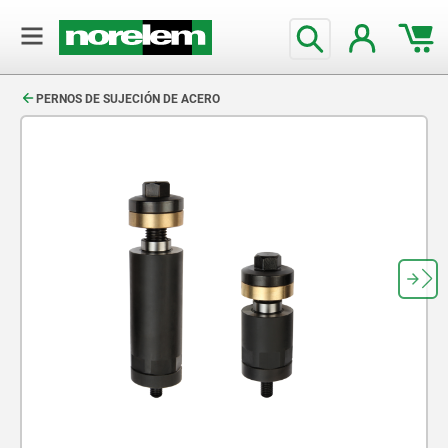
text.skipToContent
text.skipToNavigation
PERNOS DE SUJECIÓN DE ACERO