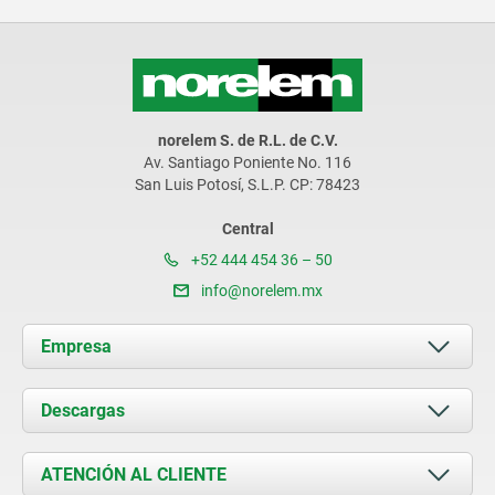
norelem S. de R.L. de C.V.
Av. Santiago Poniente No. 116
San Luis Potosí, S.L.P. CP: 78423
Central
+52 444 454 36 – 50
info@norelem.mx
Empresa
Acerca de nosotros
Descargas
Novedades
Documents
ATENCIÓN AL CLIENTE
Contacto