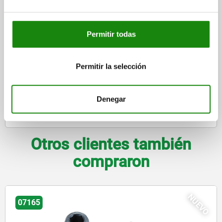
$2,767.39
DETALLES
más IVA.
más gastos de envío
Permitir todas
FORMAS
Permitir la selección
DETALLES
Denegar
DESCARGAS
Otros clientes también
compraron
NUEVO
07165