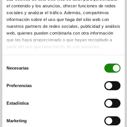
el contenido y los anuncios, ofrecer funciones de redes
Referencia:
04395-4067
sociales y analizar el tráfico. Además, compartimos
información sobre el uso que haga del sitio web con
$2,297.54
DETALLES
más IVA.
nuestros partners de redes sociales, publicidad y análisis
más gastos de envío
web, quienes pueden combinarla con otra información
que les haya proporcionado o que hayan recopilado a
04395
partir del uso que haya hecho de sus servicios.
Selección
Necesarias
de
consentimiento
Preferencias
TORNILLO TENSOR, B=65-87 ACERO
TEMPLE+REVENI., BRUÑIDO
Estadística
RANGO DE SUJECIÓN=65-87
Referencia:
04395-6587
Marketing