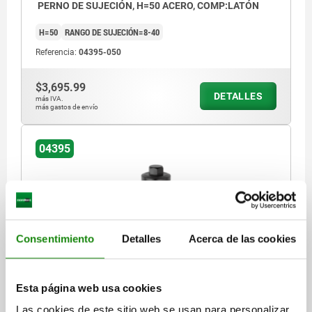
PERNO DE SUJECIÓN, H=50 ACERO, COMP:LATÓN
H=50
RANGO DE SUJECIÓN=8-40
Referencia:
04395-050
$3,695.99
DETALLES
más IVA.
más gastos de envío
04395
Consentimiento
Detalles
Acerca de las cookies
TORNILLO TENSOR, B=40-67 ACERO
TEMPLE+REVENI., BRUÑIDO
Esta página web usa cookies
RANGO DE SUJECIÓN=40-67
Las cookies de este sitio web se usan para personalizar