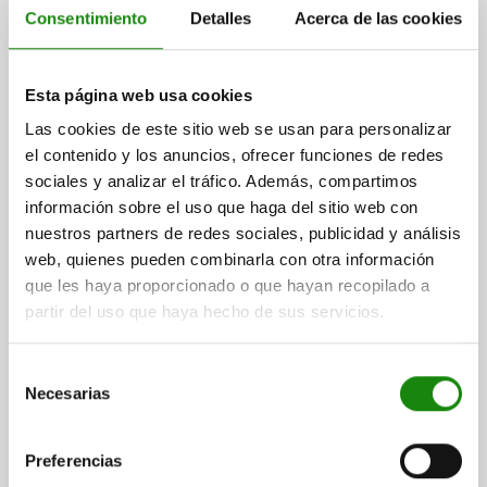
Consentimiento
Detalles
Acerca de las cookies
Esta página web usa cookies
TUERCA TENSORA CON EMPUÑADURA EN T D=M12
ACERO TEMPLE+REVENI., COMP:ALUMINIO
Las cookies de este sitio web se usan para personalizar
el contenido y los anuncios, ofrecer funciones de redes
VERSIÓN 1=CON EMPUÑADURA EN T
ROSCA=M12
T MÍN.=16
sociales y analizar el tráfico. Además, compartimos
T MÁX.=24
FUERZA DE SUJECIÓN MÁX. KN=40
información sobre el uso que haga del sitio web con
CARGA MÁX. ESTÁTICA KN=70
PAR DE APRIETE MÁX. NM=25
nuestros partners de redes sociales, publicidad y análisis
Referencia:
04751-40122
web, quienes pueden combinarla con otra información
que les haya proporcionado o que hayan recopilado a
$13,038.12
partir del uso que haya hecho de sus servicios.
DETALLES
más IVA.
más gastos de envío
Selección
04751
Necesarias
de
consentimiento
Preferencias