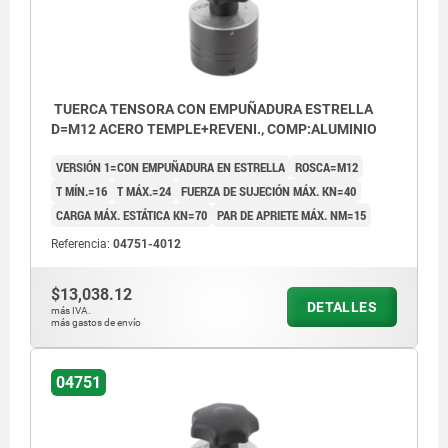
TUERCA TENSORA CON EMPUÑADURA ESTRELLA
D=M12 ACERO TEMPLE+REVENI., COMP:ALUMINIO
VERSIÓN 1=CON EMPUÑADURA EN ESTRELLA
ROSCA=M12
T MÍN.=16
T MÁX.=24
FUERZA DE SUJECIÓN MÁX. KN=40
CARGA MÁX. ESTÁTICA KN=70
PAR DE APRIETE MÁX. NM=15
Referencia:
04751-4012
$13,038.12
DETALLES
más IVA.
más gastos de envío
04751
1) Mecanismo de enganche