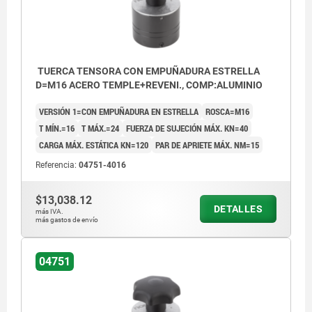
TUERCA TENSORA CON EMPUÑADURA ESTRELLA
D=M16 ACERO TEMPLE+REVENI., COMP:ALUMINIO
VERSIÓN 1=CON EMPUÑADURA EN ESTRELLA
ROSCA=M16
T MÍN.=16
T MÁX.=24
FUERZA DE SUJECIÓN MÁX. KN=40
CARGA MÁX. ESTÁTICA KN=120
PAR DE APRIETE MÁX. NM=15
Referencia:
04751-4016
$13,038.12
DETALLES
más IVA.
más gastos de envío
04751