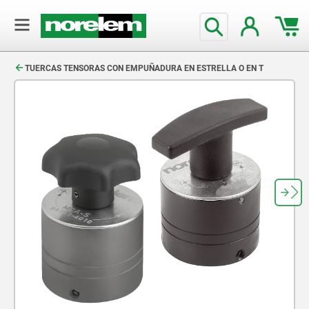
text.skipToContent
text.skipToNavigation
TUERCAS TENSORAS CON EMPUÑADURA EN ESTRELLA O EN T