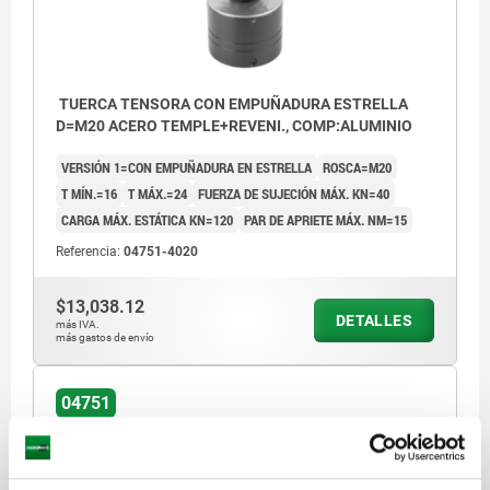
TUERCA TENSORA CON EMPUÑADURA ESTRELLA
D=M20 ACERO TEMPLE+REVENI., COMP:ALUMINIO
VERSIÓN 1=CON EMPUÑADURA EN ESTRELLA
ROSCA=M20
T MÍN.=16
T MÁX.=24
FUERZA DE SUJECIÓN MÁX. KN=40
CARGA MÁX. ESTÁTICA KN=120
PAR DE APRIETE MÁX. NM=15
Referencia:
04751-4020
$13,038.12
DETALLES
más IVA.
más gastos de envío
04751