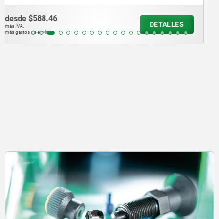
desde
$164.05
DETALLES
más IVA.
más gastos de envío