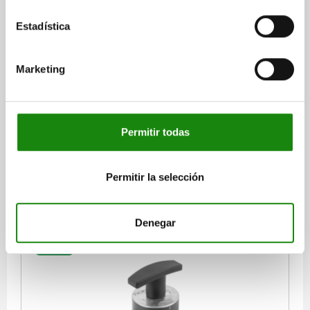
Estadística
TUERCA TENSORA CON EMPUÑADURA EN T D=M16
Marketing
ACERO TEMPLE+REVENI., COMP:ALUMINIO
VERSIÓN 1=CON EMPUÑADURA EN T
ROSCA=M16
T MÍN.=16
T MÁX.=24
FUERZA DE SUJECIÓN MÁX. KN=40
CARGA MÁX. ESTÁTICA KN=120
PAR DE APRIETE MÁX. NM=25
Permitir todas
Referencia:
04751-40162
Permitir la selección
$13,038.12
DETALLES
más IVA.
más gastos de envío
Denegar
04751