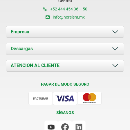
Central
+52 444 454 36 – 50
info@norelem.mx
Empresa
Acerca de nosotros
Descargas
Novedades
Documents
ATENCIÓN AL CLIENTE
Contacto
Condiciones de entrega
PAGAR DE MODO SEGURO
Certificación
SÍGANOS