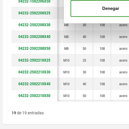
04232-1502206X50
M6
50
79,2
acero
Denegar
04232-2502208X25
M8
25
108
acero
04232-2502208X30
M8
30
108
acero
04232-2502208X40
M8
40
108
acero
04232-2502208X50
M8
50
108
acero
04232-2502210X25
M10
25
108
acero
04232-2502210X30
M10
30
108
acero
04232-2502210X40
M10
40
108
acero
04232-2502210X50
M10
50
108
acero
19
de 19 entradas