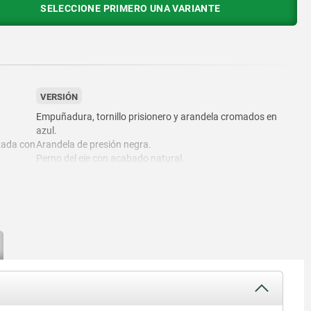
SELECCIONE PRIMERO UNA VARIANTE
VERSIÓN
Empuñadura, tornillo prisionero y arandela cromados en
azul.
zada con
Arandela de presión negra.
Perno del eje con acabado natural.