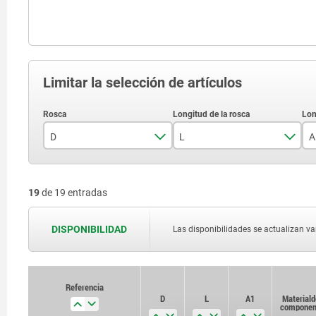
Limitar la selección de artículos
D
L
A
M5
20
19
de 19 entradas
M6
25
M8
30
DISPONIBILIDAD
Las disponibilidades se actualizan var
M10
40
50
Referencia
Referencia
D
D
L
L
A1
A1
Material d
Material d
componen
componen