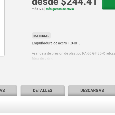
desde
$244.41
más IVA.
más gastos de envío
MATERIAL
Empuñadura de acero 1.0401.
Arandela de presión de plástico PA 66 GF 35-X refor
fibra de vidrio.
Perno del eje de acero inoxidable 1.4305.
Tornillo prisionero y arandela de acero con clase de
resistencia 5.8.
AS
DETALLES
DESCARGAS