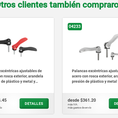
tros clientes también comprar
04233
excéntricas ajustables de
Palancas excéntricas ajus
 rosca exterior, arandela de
acero inoxidable con rosca 
 plástico y metal y tornillo
arandela de presión de plás
o de acero
metal y tornillo prisionero
inoxidable
1.20
desde
$474.08
DETALLES
D
más IVA.
vío
más gastos de envío