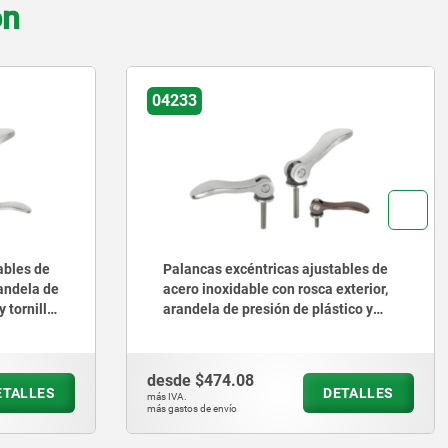
on
04233-08
tables de
Palancas excéntricas de acero
exterior,
ajustables con rosca exterior,
tico y
arandela de presión de plástico y
 de acero
tornillo prisionero de acero o acero
inoxidable
desde
$361.20
ETALLES
DETALLES
más IVA.
más gastos de envío