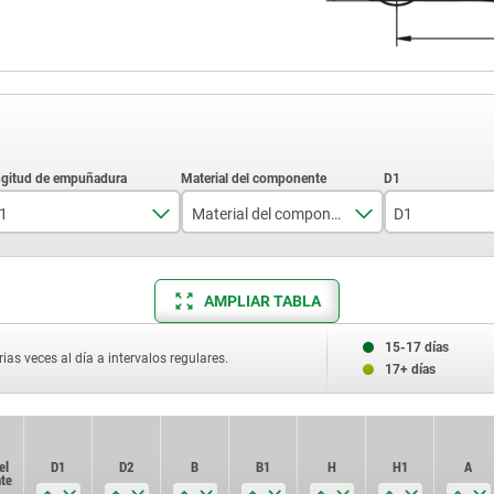
1
Material del componente
D1
79,2
acero
18,1
AMPLIAR TABLA
108
27,1
15-17 días
ias veces al día a intervalos regulares.
17+ días
el
el
D1
D1
D2
D2
B
B
B1
B1
H
H
H1
H1
A
A
te
te