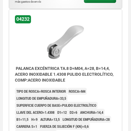
más gastos de envío
04232
PALANCA EXCÉNTRICA TA.8 D=M04, A=28, B=14,4,
ACERO INOXIDABLE 1.4308 PULIDO ELECTROLÍTICO,
COMP:ACERO INOXIDABLE
TIPO DE ROSCA=ROSCA INTERIOR
ROSCA=M4
LONGITUD DE EMPUÑADURA=33,5
SUPERFICIE CUERPO DE BASE=PULIDO ELECTROLÍTICO
LLAVE DEL ACERO=1.4308
D1=12
D2=6
ANCHURA=14,4
B1=11,5
H=9
ALTURA=13,5
LONGITUD DE EMPUÑADURA=28
CARRERA S=1
FUERZA DE SUJECIÓN F (KN)=0,6