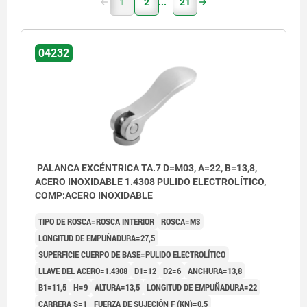
1
2
21
04232
PALANCA EXCÉNTRICA TA.7 D=M03, A=22, B=13,8,
ACERO INOXIDABLE 1.4308 PULIDO ELECTROLÍTICO,
COMP:ACERO INOXIDABLE
TIPO DE ROSCA=ROSCA INTERIOR
ROSCA=M3
LONGITUD DE EMPUÑADURA=27,5
SUPERFICIE CUERPO DE BASE=PULIDO ELECTROLÍTICO
LLAVE DEL ACERO=1.4308
D1=12
D2=6
ANCHURA=13,8
B1=11,5
H=9
ALTURA=13,5
LONGITUD DE EMPUÑADURA=22
CARRERA S=1
FUERZA DE SUJECIÓN F (KN)=0,5