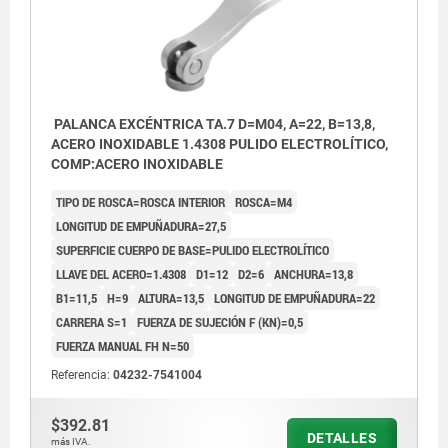
PALANCA EXCÉNTRICA TA.7 D=M04, A=22, B=13,8,
ACERO INOXIDABLE 1.4308 PULIDO ELECTROLÍTICO,
COMP:ACERO INOXIDABLE
TIPO DE ROSCA=ROSCA INTERIOR
ROSCA=M4
LONGITUD DE EMPUÑADURA=27,5
SUPERFICIE CUERPO DE BASE=PULIDO ELECTROLÍTICO
LLAVE DEL ACERO=1.4308
D1=12
D2=6
ANCHURA=13,8
B1=11,5
H=9
ALTURA=13,5
LONGITUD DE EMPUÑADURA=22
CARRERA S=1
FUERZA DE SUJECIÓN F (KN)=0,5
FUERZA MANUAL FH N=50
Referencia:
04232-7541004
$392.81
DETALLES
más IVA.