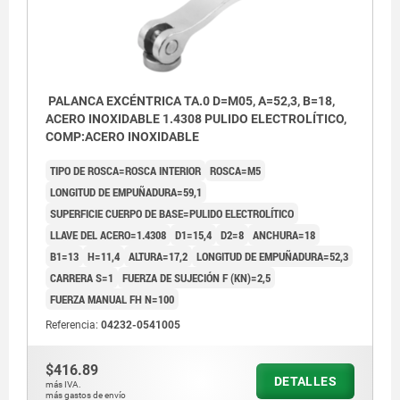
PALANCA EXCÉNTRICA TA.0 D=M05, A=52,3, B=18,
ACERO INOXIDABLE 1.4308 PULIDO ELECTROLÍTICO,
COMP:ACERO INOXIDABLE
TIPO DE ROSCA=ROSCA INTERIOR
ROSCA=M5
LONGITUD DE EMPUÑADURA=59,1
SUPERFICIE CUERPO DE BASE=PULIDO ELECTROLÍTICO
LLAVE DEL ACERO=1.4308
D1=15,4
D2=8
ANCHURA=18
B1=13
H=11,4
ALTURA=17,2
LONGITUD DE EMPUÑADURA=52,3
CARRERA S=1
FUERZA DE SUJECIÓN F (KN)=2,5
FUERZA MANUAL FH N=100
Referencia:
04232-0541005
$416.89
DETALLES
más IVA.
más gastos de envío