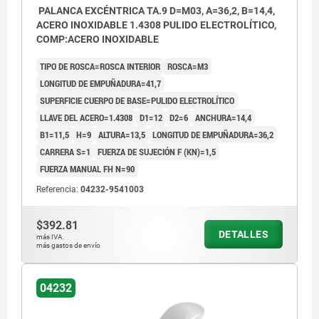
PALANCA EXCÉNTRICA TA.9 D=M03, A=36,2, B=14,4,
ACERO INOXIDABLE 1.4308 PULIDO ELECTROLÍTICO,
COMP:ACERO INOXIDABLE
TIPO DE ROSCA=ROSCA INTERIOR
ROSCA=M3
LONGITUD DE EMPUÑADURA=41,7
SUPERFICIE CUERPO DE BASE=PULIDO ELECTROLÍTICO
LLAVE DEL ACERO=1.4308
D1=12
D2=6
ANCHURA=14,4
B1=11,5
H=9
ALTURA=13,5
LONGITUD DE EMPUÑADURA=36,2
CARRERA S=1
FUERZA DE SUJECIÓN F (KN)=1,5
FUERZA MANUAL FH N=90
Referencia:
04232-9541003
$392.81
DETALLES
más IVA.
más gastos de envío
04232