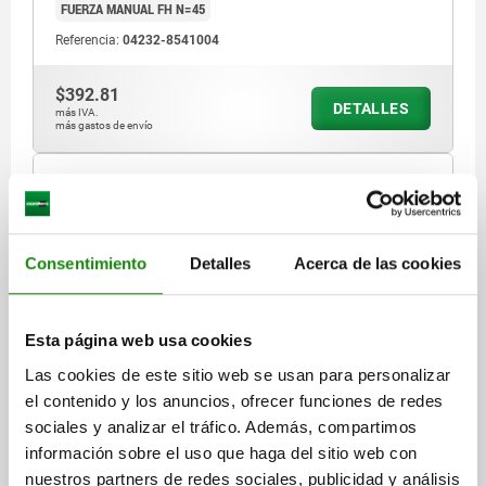
FUERZA MANUAL FH N=45
Referencia:
04232-8541004
$392.81
DETALLES
más IVA.
más gastos de envío
04232
Consentimiento
Detalles
Acerca de las cookies
Esta página web usa cookies
PALANCA EXCÉNTRICA TA.9 D=M04, A=36,2, B=14,4,
Las cookies de este sitio web se usan para personalizar
ACERO INOXIDABLE 1.4308 PULIDO ELECTROLÍTICO,
el contenido y los anuncios, ofrecer funciones de redes
COMP:ACERO INOXIDABLE
sociales y analizar el tráfico. Además, compartimos
información sobre el uso que haga del sitio web con
TIPO DE ROSCA=ROSCA INTERIOR
ROSCA=M4
nuestros partners de redes sociales, publicidad y análisis
LONGITUD DE EMPUÑADURA=41,7