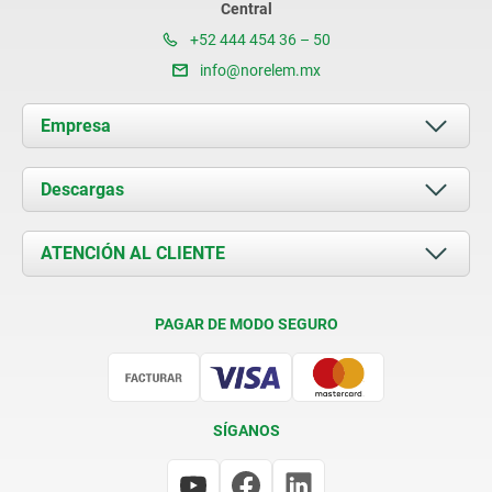
Central
+52 444 454 36 – 50
info@norelem.mx
Empresa
Acerca de nosotros
Descargas
Novedades
Documents
ATENCIÓN AL CLIENTE
Contacto
Condiciones de entrega
PAGAR DE MODO SEGURO
Certificación
SÍGANOS