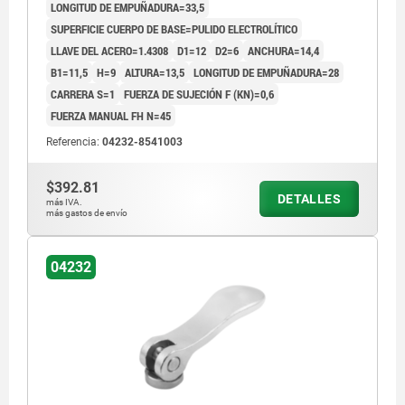
LONGITUD DE EMPUÑADURA=33,5
SUPERFICIE CUERPO DE BASE=PULIDO ELECTROLÍTICO
LLAVE DEL ACERO=1.4308
D1=12
D2=6
ANCHURA=14,4
B1=11,5
H=9
ALTURA=13,5
LONGITUD DE EMPUÑADURA=28
CARRERA S=1
FUERZA DE SUJECIÓN F (KN)=0,6
FUERZA MANUAL FH N=45
Referencia:
04232-8541003
$392.81
DETALLES
más IVA.
más gastos de envío
04232