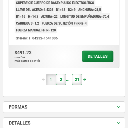
SUPERFICIE CUERPO DE BASE=PULIDO ELECTROLÍTICO
LLAVE DEL ACERO=1.4308
D1=18
D2=9
ANCHURA=21,5
B1=15
H=14,7
ALTURA=22
LONGITUD DE EMPUÑADURA=70,4
CARRERA S=1,2
FUERZA DE SUJECIÓN F (KN)=4
FUERZA MANUAL FH N=120
Referencia:
04232-1541006
$491.23
DETALLES
más IVA.
más gastos de envío
1
2
21
FORMAS
DETALLES