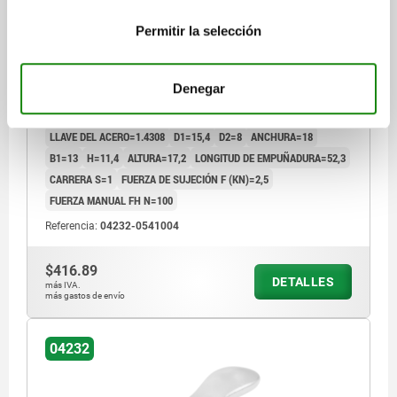
PALANCA EXCÉNTRICA TA.0 D=M04, A=52,3, B=18,
ACERO INOXIDABLE 1.4308 PULIDO ELECTROLÍTICO,
Permitir la selección
COMP:ACERO INOXIDABLE
TIPO DE ROSCA=ROSCA INTERIOR
ROSCA=M4
Denegar
LONGITUD DE EMPUÑADURA=59,1
SUPERFICIE CUERPO DE BASE=PULIDO ELECTROLÍTICO
LLAVE DEL ACERO=1.4308
D1=15,4
D2=8
ANCHURA=18
B1=13
H=11,4
ALTURA=17,2
LONGITUD DE EMPUÑADURA=52,3
CARRERA S=1
FUERZA DE SUJECIÓN F (KN)=2,5
FUERZA MANUAL FH N=100
Referencia:
04232-0541004
$416.89
DETALLES
más IVA.
más gastos de envío
04232