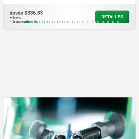
desde
$151.41
DETALLES
más IVA.
más gastos de envío