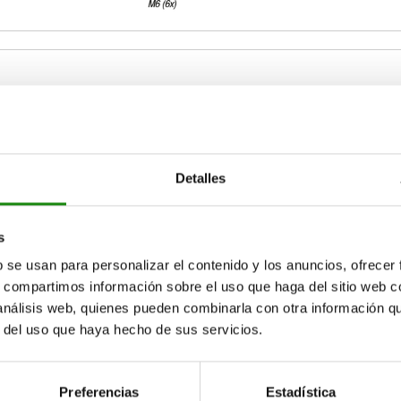
1
D2
D3
Detalles
50
40
8
AMPLIAR TABLA
75
63
12
s
15-17 días
b se usan para personalizar el contenido y los anuncios, ofrecer
ias veces al día a intervalos regulares.
17+ días
s, compartimos información sobre el uso que haga del sitio web 
 análisis web, quienes pueden combinarla con otra información q
r del uso que haya hecho de sus servicios.
2
2
D3
D3
D4
D4
D5
D5
H
H
H1
H1
H2
H2
H3
H3
Preferencias
Estadística