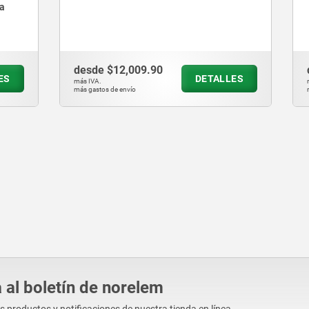
,009.90
desde
$1,525.47
DETALLES
D
más IVA.
vío
más gastos de envío
 al boletín de norelem