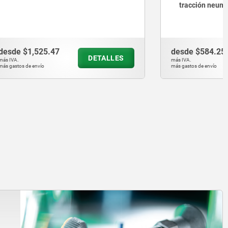
tracción neumática
desde
$584.25
ETALLES
DETALLES
más IVA.
más gastos de envío