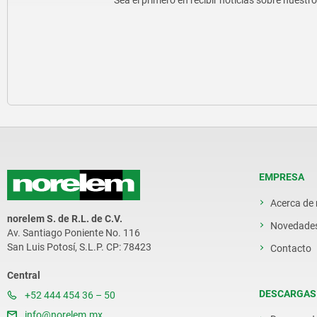
Sea el primero en recibir noticias sobre nuestr
EMPRESA
Acerca de
norelem S. de R.L. de C.V.
Novedade
Av. Santiago Poniente No. 116
San Luis Potosí, S.L.P. CP: 78423
Contacto
Central
DESCARGAS
+52 444 454 36 – 50
info@norelem.mx