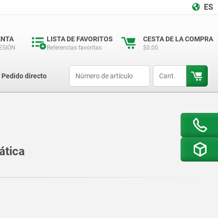
ES
ENTA
LISTA DE FAVORITOS
CESTA DE LA COMPRA
SESIÓN
Referencias favoritas
$0.00
productCode
qty
Pedido directo
ática