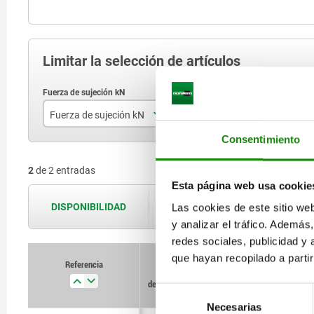
Limitar la selección de artículos
Fuerza de sujeción kN
D
D
Consentimiento
1
75
2
de 2 entradas
2,5
105
Esta página web usa cookie
DISPONIBILIDAD
Las cookies de este sitio we
Las disponibilidades se actualizan var
y analizar el tráfico. Ademá
redes sociales, publicidad y
que hayan recopilado a parti
Referencia
Referencia
Fuerza
Fuerza
D
D
D1
D1
D
D
de sujeción kN
de sujeción kN
Selección
Necesarias
de