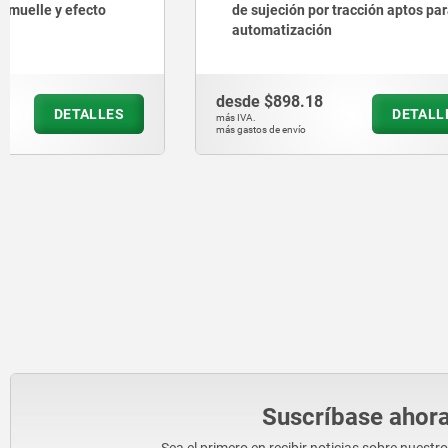
de sujeción por tracción aptos para
automatización
desde
$898.18
desde
$12
DETALLES
más IVA.
más IVA.
más gastos de envío
más gastos de en
Suscríbase ahora