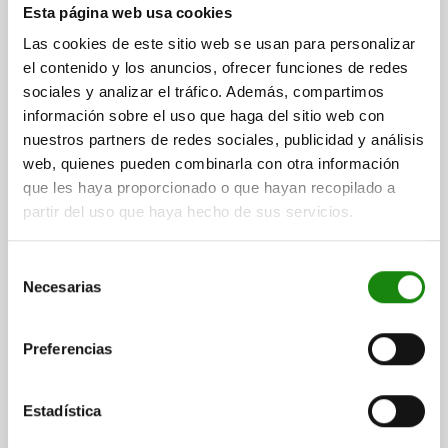
Esta página web usa cookies
DIÁMETRO EXTERIOR=M16
A=16
C=17
D=25
E=48
F=2,5
Las cookies de este sitio web se usan para personalizar
G=28
H=9,5
J=13
K=5
el contenido y los anuncios, ofrecer funciones de redes
Referencia:
04400-1516017
sociales y analizar el tráfico. Además, compartimos
información sobre el uso que haga del sitio web con
$920.46
nuestros partners de redes sociales, publicidad y análisis
DETALLES
más IVA.
web, quienes pueden combinarla con otra información
más gastos de envío
que les haya proporcionado o que hayan recopilado a
partir del uso que haya hecho de sus servicios.
04400
Selección
Necesarias
de
consentimiento
Preferencias
TORNILLO TENSOR, B=M20, C=21, ACERO
Estadística
TEMPLE+REVENI.