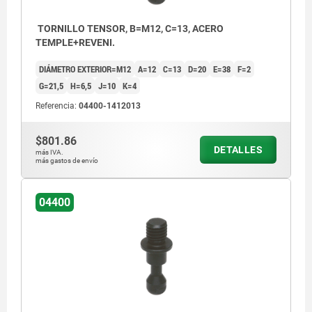
TORNILLO TENSOR, B=M12, C=13, ACERO
TEMPLE+REVENI.
DIÁMETRO EXTERIOR=M12
A=12
C=13
D=20
E=38
F=2
G=21,5
H=6,5
J=10
K=4
Referencia:
04400-1412013
$801.86
DETALLES
más IVA.
más gastos de envío
04400