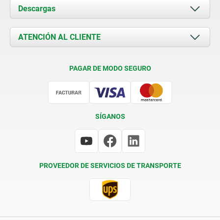
Acerca de nosotros
Descargas
Novedades
Documents
ATENCIÓN AL CLIENTE
Contacto
Condiciones de entrega
PAGAR DE MODO SEGURO
Certificación
SÍGANOS
PROVEEDOR DE SERVICIOS DE TRANSPORTE