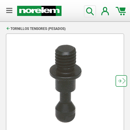
text.skipToContent
text.skipToNavigation
TORNILLOS TENSORES (PESADOS)