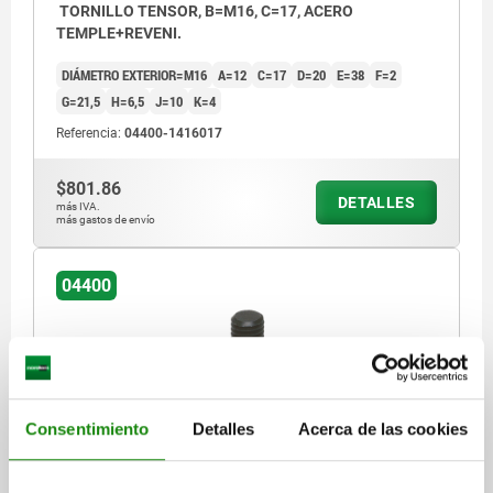
TORNILLO TENSOR, B=M16, C=17, ACERO
TEMPLE+REVENI.
DIÁMETRO EXTERIOR=M16
A=12
C=17
D=20
E=38
F=2
G=21,5
H=6,5
J=10
K=4
Referencia:
04400-1416017
$801.86
DETALLES
más IVA.
más gastos de envío
04400
Consentimiento
Detalles
Acerca de las cookies
TORNILLO TENSOR, B=M16, C=17, ACERO
TEMPLE+REVENI.