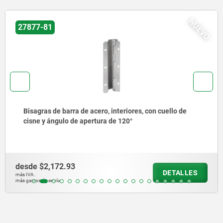
NUEVO
27877-80
nteriores, con cuello de
Bisagras de barra de acero,
e 120°
cisne y ángulo de apertura
desde
$1,894.20
DETALLES
más IVA.
más gastos de envío