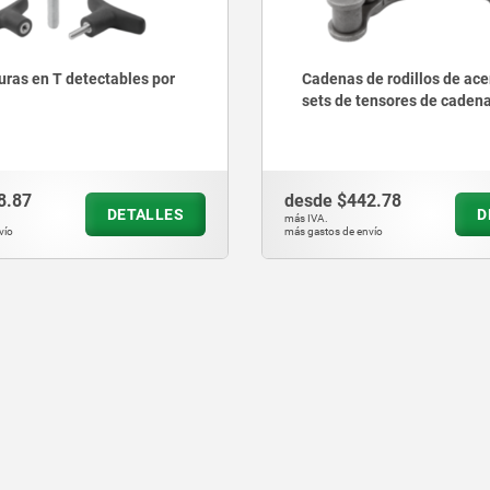
as en T detectables por
Cadenas de rodillos de ace
sets de tensores de caden
8.87
desde
$442.78
DETALLES
D
más IVA.
vío
más gastos de envío