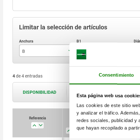
Limitar la selección de artículos
B
B1
D
47
20
Consentimiento
4
de 4 entradas
78
DISPONIBILIDAD
Las disponibilidades se actualizan var
Esta página web usa cookie
Las cookies de este sitio we
y analizar el tráfico. Ademá
Referencia
Referencia
redes sociales, publicidad y
B
B
B1
B1
D
D
D1
D1
que hayan recopilado a parti