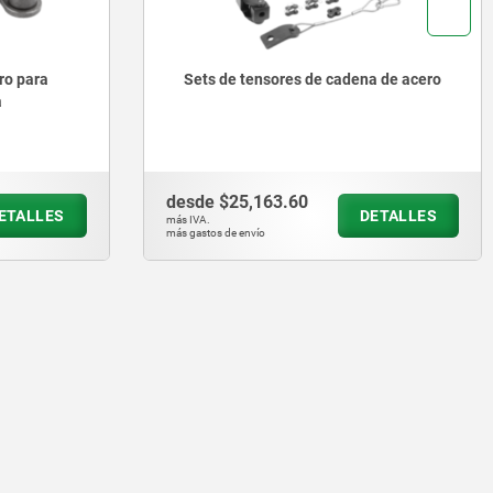
ro para
Sets de tensores de cadena de acero
a
desde
$25,163.60
ETALLES
DETALLES
más IVA.
más gastos de envío