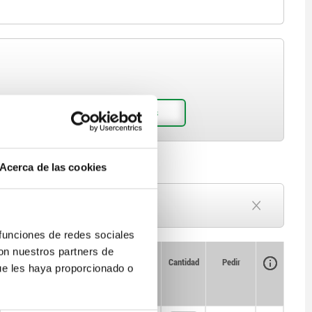
Acerca de las cookies
Plazo de entrega a petición
Actualmente agotado
 funciones de redes sociales
con nuestros partners de
Disponibilidad
Disponibilidad
CAD
CAD
Cantidad
Cantidad
Pedir
Pedir
ue les haya proporcionado o
L1
L1
L2
L2
L3
L3
L4
L4
Precio
Precio