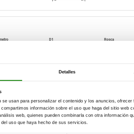
D1
D2
13,5
20
M6
Detalles
AMPLIAR TABLA
17,5
26
22
33
15-17 días
ias veces al día a intervalos regulares.
s
17+ días
26
40
b se usan para personalizar el contenido y los anuncios, ofrecer
s, compartimos información sobre el uso que haga del sitio web 
 análisis web, quienes pueden combinarla con otra información q
D2
D2
H
H
H1
H1
H2
H2
H3
H3
H4
H4
L
L
r del uso que haya hecho de sus servicios.