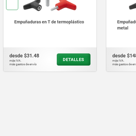
Empuñaduras en T de termoplástico
Empuñadur
metal
desde
$31.48
desde
$14
DETALLES
más IVA.
más IVA.
más gastos de envío
más gastos de en