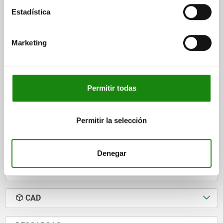
Estadística
PRISMA 360X78X250, ACERO TRATADO EN CALIENTE
Y BRU
Marketing
ANCHURA=78
B1=20
DIÁMETRO=26
D1=40
ROSCA=M6
ALTURA=250
H1=102
H2=5,5
H3=91
H4=161
LONGITUD=360
L1=45
L2=100
L3=44
L4=270
Permitir todas
Referencia:
04211-09-36007825026
$41,176.80
Permitir la selección
DETALLES
más IVA.
más gastos de envío
Denegar
DETALLES
CAD