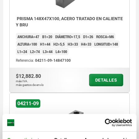
PRISMA 148X47X100, ACERO TRATADO EN CALIENTE
Y BRU
ANCHURA=47
B1=20
DIÁMETRO=17,5
D1=26
ROSCA=M6
ALTURA=100
H1=44
H2=5,5
H3=33
H4=33
LONGITUD=148
L1=24
L2=74
L3=44
L4=100
Referencia:
04211-09-14847100
$12,882.80
DETALLES
más IVA.
más gastos de envío
04211-09