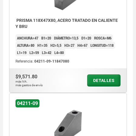
PRISMA 118X47X80, ACERO TRATADO EN CALIENTE
Y BRU
ANCHURA=47
B1=20
DIÁMETRO=13,5
D1=20
ROSCA=M6
ALTURA=80
H1=35
H2=5,5
H3=27
H4=67
LONGITUD=118
L1=19
L2=59
L3=42
L4=80
Referencia:
04211-09-11847080
$9,571.80
DETALLES
más IVA.
más gastos de envío
04211-09