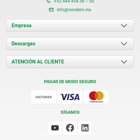
+52 444 454 36 – 50
info@norelem.mx
Empresa
Acerca de nosotros
Descargas
Novedades
Documents
ATENCIÓN AL CLIENTE
Contacto
Condiciones de entrega
PAGAR DE MODO SEGURO
Certificación
SÍGANOS