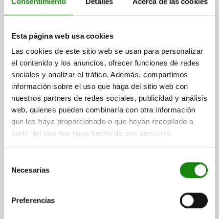
Consentimiento
Detalles
Acerca de las cookies
PRISMA 360X78X250, ACERO TRATADO EN CALIENTE
Esta página web usa cookies
Y BRU
Las cookies de este sitio web se usan para personalizar
ANCHURA=78
B1=20
DIÁMETRO=22
D1=33
ROSCA=M6
el contenido y los anuncios, ofrecer funciones de redes
ALTURA=250
H1=102
H2=5,5
H3=91
H4=161
LONGITUD=360
sociales y analizar el tráfico. Además, compartimos
L1=45
L2=100
L3=44
L4=270
información sobre el uso que haga del sitio web con
Referencia:
04211-09-36007825022
nuestros partners de redes sociales, publicidad y análisis
web, quienes pueden combinarla con otra información
$46,354.00
que les haya proporcionado o que hayan recopilado a
DETALLES
más IVA.
más gastos de envío
partir del uso que haya hecho de sus servicios.
04211-09
Selección
Necesarias
de
consentimiento
Preferencias