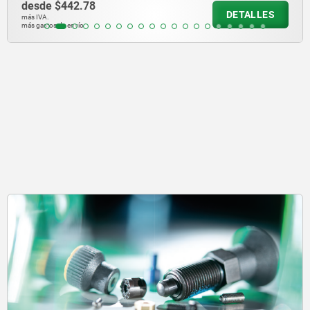
desde
$25,163.60
DETALLES
más IVA.
más gastos de envío