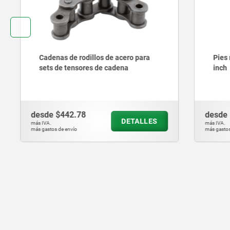
Cadenas de rodillos de acero para
Pies regu
sets de tensores de cadena
inch
desde
$442.78
desde
$2,
DETALLES
más IVA.
más IVA.
más gastos de envío
más gastos de en