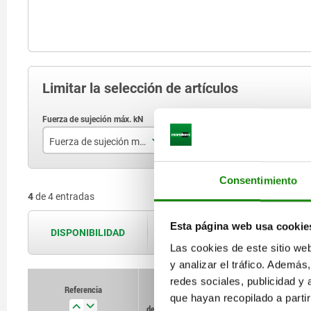
Limitar la selección de artículos
Fuerza de sujeción máx. kN
B
B
15
50
Consentimiento
4
de 4 entradas
40
64
75
91
Esta página web usa cookie
DISPONIBILIDAD
Las disponibilidades se actualizan var
Las cookies de este sitio we
120
y analizar el tráfico. Ademá
redes sociales, publicidad y
Referencia
Referencia
que hayan recopilado a parti
Fuerza
Fuerza
B
B
B1
B1
de sujeción máx.
de sujeción máx.