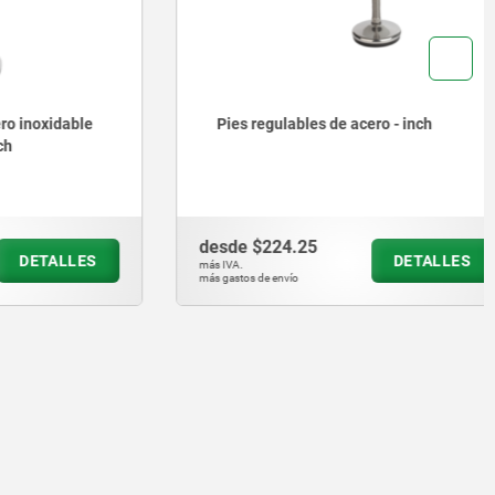
noxidable
Pies regulables de acero - inch
desde
$224.25
ETALLES
DETALLES
más IVA.
más gastos de envío