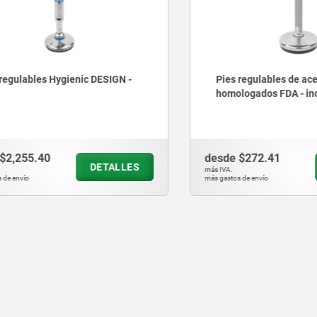
lables Hygienic DESIGN -
Pies regulables de acero i
homologados FDA - inch
255.40
desde
$272.41
DETALLES
D
más IVA.
vío
más gastos de envío