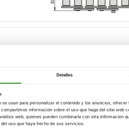
1
B2
D
34
20
M12
Detalles
AMPLIAR TABLA
44
33
M16
64
44
M20
s
15-17 días
ias veces al día a intervalos regulares.
17+ días
b se usan para personalizar el contenido y los anuncios, ofrecer
54
M24
s, compartimos información sobre el uso que haga del sitio web 
 análisis web, quienes pueden combinarla con otra información q
r del uso que haya hecho de sus servicios.
B2
B2
D
D
D1
D1
H máx.
H máx.
H mín.
H mín.
H1 máx.
H1 máx.
H1 mín.
H1 mín.
H
H