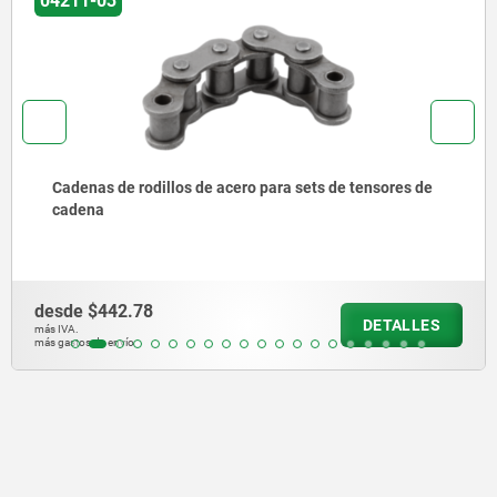
04211
nsores de
Sets de tensores de cadena de acero
desde
$25,163.60
DETALLES
más IVA.
más gastos de envío