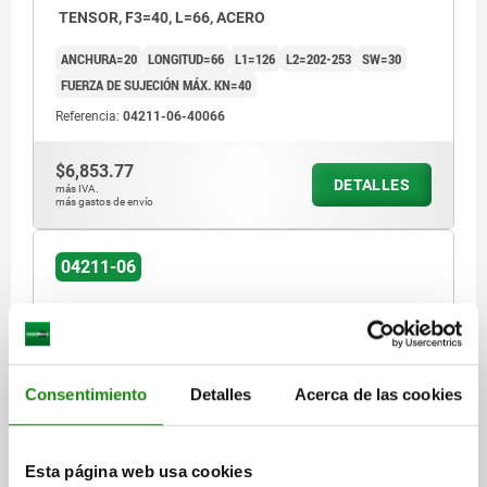
TENSOR, F3=40, L=66, ACERO
ANCHURA=20
LONGITUD=66
L1=126
L2=202-253
SW=30
FUERZA DE SUJECIÓN MÁX. KN=40
Referencia:
04211-06-40066
$6,853.77
DETALLES
más IVA.
más gastos de envío
04211-06
Consentimiento
Detalles
Acerca de las cookies
TENSOR, F3=75, L=92, ACERO
Esta página web usa cookies