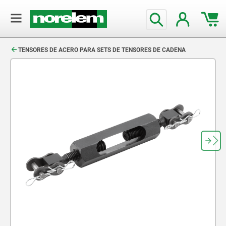
text.skipToContent
text.skipToNavigation
TENSORES DE ACERO PARA SETS DE TENSORES DE CADENA