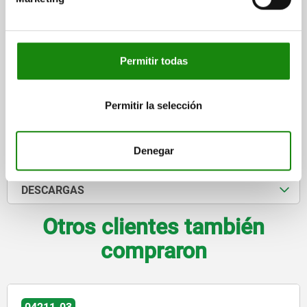
Referencia:
04211-06-120092
$28,625.10
DETALLES
más IVA.
más gastos de envío
Permitir todas
Permitir la selección
DETALLES
Denegar
CAD
DESCARGAS
Otros clientes también
compraron