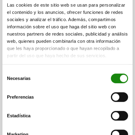
ANCHURA=31
LONGITUD=92
L1=180
L2=270-333
SW=50
Las cookies de este sitio web se usan para personalizar
FUERZA DE SUJECIÓN MÁX. KN=75
el contenido y los anuncios, ofrecer funciones de redes
Referencia:
04211-06-75092
sociales y analizar el tráfico. Además, compartimos
información sobre el uso que haga del sitio web con
$22,815.80
nuestros partners de redes sociales, publicidad y análisis
DETALLES
más IVA.
web, quienes pueden combinarla con otra información
más gastos de envío
que les haya proporcionado o que hayan recopilado a
partir del uso que haya hecho de sus servicios.
04211-06
Selección
Necesarias
de
consentimiento
Preferencias
TENSOR, F3=120, L=92, ACERO
Estadística
ANCHURA=31
LONGITUD=92
L1=180
L2=291-360
SW=50
FUERZA DE SUJECIÓN MÁX. KN=120
Marketing