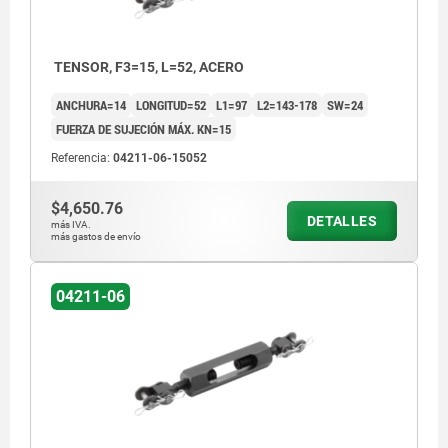
TENSOR, F3=15, L=52, ACERO
ANCHURA=14
LONGITUD=52
L1=97
L2=143-178
SW=24
FUERZA DE SUJECIÓN MÁX. KN=15
Referencia:
04211-06-15052
$4,650.76
DETALLES
más IVA.
más gastos de envío
04211-06