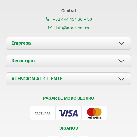
Central
+52 444 454 36 – 50
info@norelem.mx
Empresa
Acerca de nosotros
Descargas
Novedades
Documents
ATENCIÓN AL CLIENTE
Contacto
Condiciones de entrega
PAGAR DE MODO SEGURO
Certificación
SÍGANOS