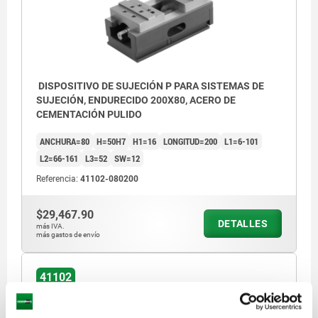
DISPOSITIVO DE SUJECIÓN P PARA SISTEMAS DE
SUJECIÓN, ENDURECIDO 200X80, ACERO DE
CEMENTACIÓN PULIDO
ANCHURA=80
H=50H7
H1=16
LONGITUD=200
L1=6-101
L2=66-161
L3=52
SW=12
Referencia:
41102-080200
$29,467.90
DETALLES
más IVA.
más gastos de envío
41102