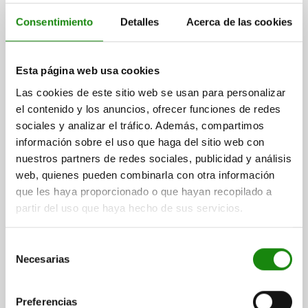
Consentimiento
Detalles
Acerca de las cookies
Esta página web usa cookies
DISPOSITIVO DE SUJECIÓN P PARA SISTEMAS DE
SUJECIÓN, ENDURECIDO 315X125, ACERO DE
Las cookies de este sitio web se usan para personalizar
CEMENTACIÓN PULIDO
el contenido y los anuncios, ofrecer funciones de redes
sociales y analizar el tráfico. Además, compartimos
ANCHURA=125
H=62H7
H1=17
LONGITUD=315
L1=6-188
información sobre el uso que haga del sitio web con
L2=94-276
L3=66
SW=14
nuestros partners de redes sociales, publicidad y análisis
Referencia:
41102-125315
web, quienes pueden combinarla con otra información
que les haya proporcionado o que hayan recopilado a
$53,156.60
partir del uso que haya hecho de sus servicios.
DETALLES
más IVA.
más gastos de envío
Selección
Necesarias
de
DETALLES
consentimiento
Preferencias