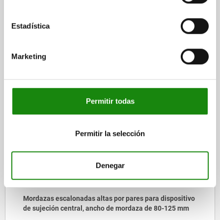
CAD
Estadística
DESCARGAS
Otros clientes también
Marketing
compraron
Permitir todas
41106
Permitir la selección
Denegar
tivo
Mordaza escalonada para mecanizado de 5 ejes
mm