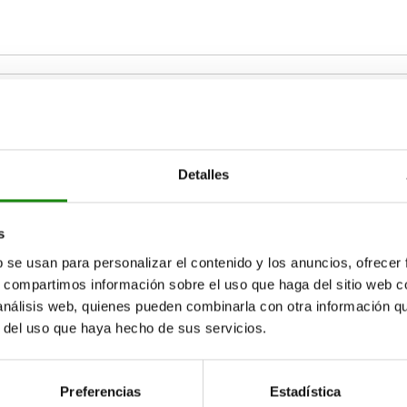
Detalles
s
AMPLIAR TABLA
b se usan para personalizar el contenido y los anuncios, ofrecer
s, compartimos información sobre el uso que haga del sitio web 
15-17 días
ias veces al día a intervalos regulares.
17+ días
 análisis web, quienes pueden combinarla con otra información q
r del uso que haya hecho de sus servicios.
Adecuado para
Preferencias
Estadística