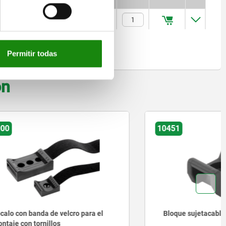
$10,264.10
Permitir todas
on
10451
 para el
Bloque sujetacables