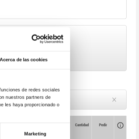
Acerca de las cookies
 funciones de redes sociales
con nuestros partners de
Plazo de entrega a petición
Actualmente agotado
ue les haya proporcionado o
Disponibilidad
CAD
Cantidad
Pedir
Precio
Marketing