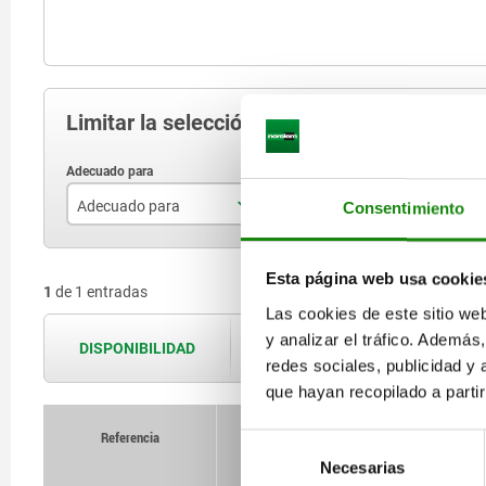
Limitar la selección de artículos
Adecuado para
Consentimiento
dispositivo de sujeción de NC 125
Esta página web usa cookie
1
de 1 entradas
Las cookies de este sitio we
y analizar el tráfico. Ademá
DISPONIBILIDAD
Las disponibilidades se actualizan var
redes sociales, publicidad y
que hayan recopilado a parti
Referencia
Selección
Necesarias
de