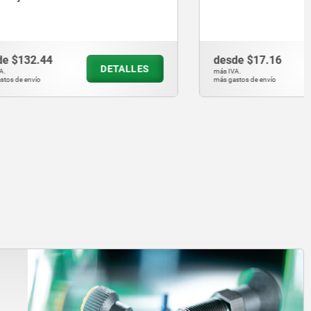
desde
$17.16
ETALLES
DETALLES
más IVA.
más gastos de envío