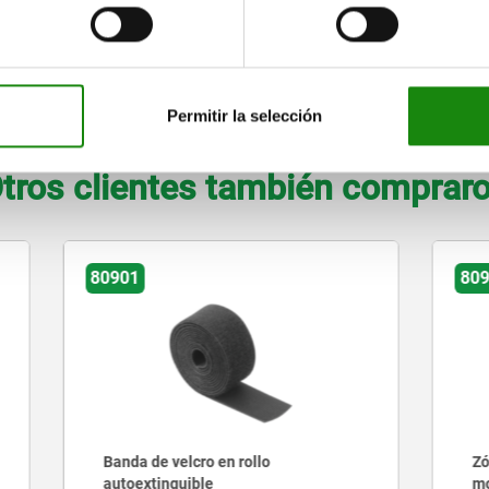
dispositivo de sujeción de NC 125
AMPLIAR TABLA
Permitir la selección
tros clientes también comprar
80900
velcro en rollo
Zócalo con banda de velcro
guible
montaje con tornillos