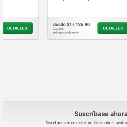
desde
$17,126.90
desde
$1,
DETALLES
más IVA.
más IVA.
más gastos de envío
más gastos de en
Suscríbase ahora
Sea el primero en recibir noticias sobre nuestr