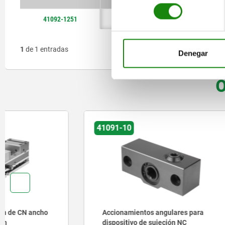
consentimiento
41092-1251
1
de 1 entradas
Denegar
O
41091-10
80901
Accionamientos angulares para
Banda de 
dispositivo de sujeción NC
autoextin