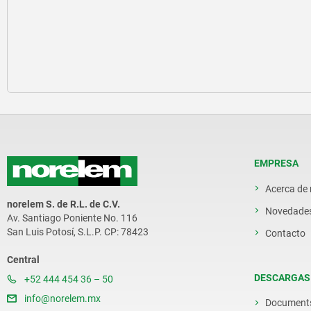
EMPRESA
Acerca de
norelem S. de R.L. de C.V.
Novedade
Av. Santiago Poniente No. 116
San Luis Potosí, S.L.P. CP: 78423
Contacto
Central
DESCARGAS
+52 444 454 36 – 50
info@norelem.mx
Document