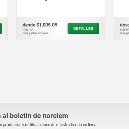
005.05
desde
$132.44
DETALLES
D
más IVA.
vío
más gastos de envío
 al boletín de norelem
os productos y notificaciones de nuestra tienda en línea.