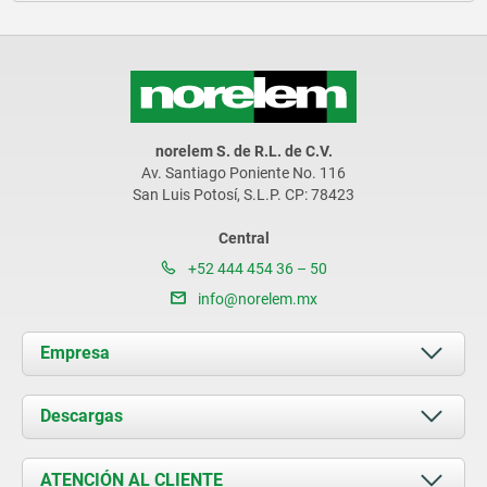
norelem S. de R.L. de C.V.
Av. Santiago Poniente No. 116
San Luis Potosí, S.L.P. CP: 78423
Central
+52 444 454 36 – 50
info@norelem.mx
Empresa
Acerca de nosotros
Descargas
Novedades
Documents
ATENCIÓN AL CLIENTE
Contacto