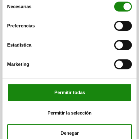
Selección
Regleta de conexiones con ventilación rápida. La regleta de
Necesarias
de
conexiones puede montarse en estaciones de sujeción
UNILOCK. Las conexiones neumáticas enchufables se
consentimiento
colocan hacia arriba a través de la regleta de conexiones.
Preferencias
Con ello se evita que queden cubiertos por nidos de virutas.
La ventilación rápida hacia atrás a través de la regleta de
conexiones permite trabajar de forma limpia en la estación
Estadística
de sujeción.
Marketing
MATERIAL
Aluminio.
Permitir todas
VERSIÓN
oxidado.
Permitir la selección
VENTAJAS
- Regleta de conexiones con ventilación rápida.
Denegar
- No se forman nidos de virutas en las conexiones