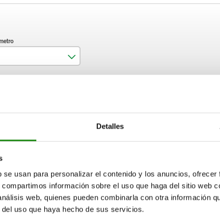
8
AMPLIAR TABLA
12
15-17 días
ias veces al día a intervalos regulares.
Detalles
17+ días
s
N
D
b se usan para personalizar el contenido y los anuncios, ofrecer
s, compartimos información sobre el uso que haga del sitio web 
 análisis web, quienes pueden combinarla con otra información q
—
8
r del uso que haya hecho de sus servicios.