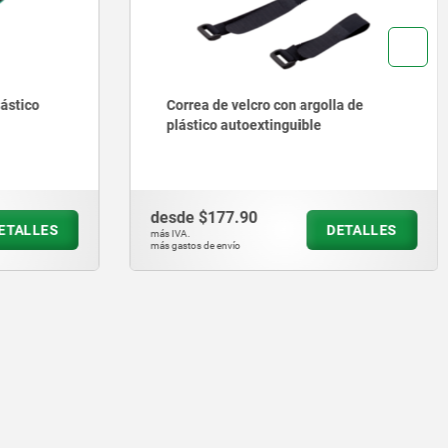
la de
Bloque sujetacables
desde
$17.16
DETALLES
DETALLES
más IVA.
más gastos de envío