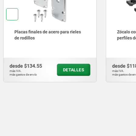
Zócalo con banda de velcro para
Elemento
perfiles de aluminio
para riel
desde
$118.59
desde
$3
DETALLES
más IVA.
más IVA.
más gastos de envío
más gastos de e