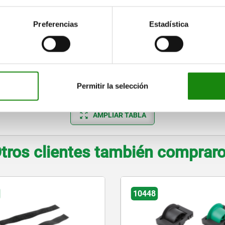
—
12
5
—
Preferencias
Estadística
6
—
8
—
10
—
Permitir la selección
AMPLIAR TABLA
tros clientes también comprar
80902