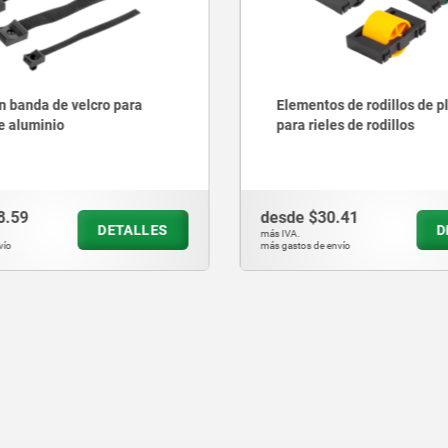
s de rodillos de plástico
Correa de velcro con argol
es de rodillos
plástico autoextinguible
0.41
desde
$177.90
DETALLES
más IVA.
nvío
más gastos de envío