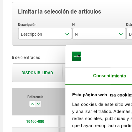
Limitar la selección de artículos
Descripción
N
D
Pieza de fijación
5
6
de 6 entradas
Portasensor
6
8
DISPONIBILIDAD
Las disponibilidades se actualizan var
Consentimiento
10
Esta página web usa cookie
Referencia
Descripción
Las cookies de este sitio we
y analizar el tráfico. Ademá
redes sociales, publicidad y
10460-080
Portasensor
que hayan recopilado a parti