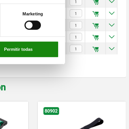
$61.11
$5.73
Marketing
$5.73
$5.73
$5.73
Permitir todas
on
10451