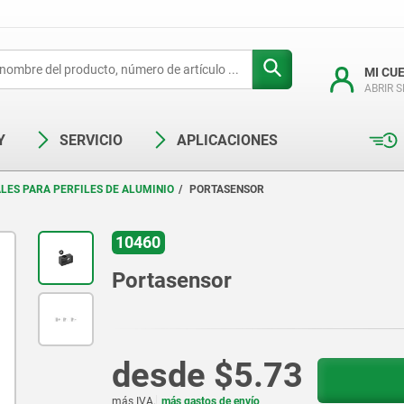
MI CU
ABRIR 
Y
SERVICIO
APLICACIONES
LES PARA PERFILES DE ALUMINIO
PORTASENSOR
10460
Portasensor
desde
$5.73
más IVA.
más gastos de envío