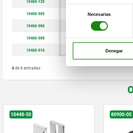
10460-120
Portasensor
Selección
10460-905
Pieza de fijación
Necesarias
de
consentimiento
10460-906
Pieza de fijación
10460-908
Pieza de fijación
10460-910
Pieza de fijación
Denegar
6
de 6 entradas
O
80900-05
10448