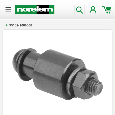
text.skipToContent
text.skipToNavigation
95102-1006060