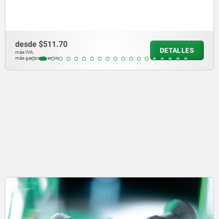
de
$511.70
de
DETALLES
A.
más 
stos de envío
más 