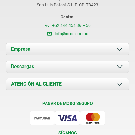
San Luis Potosí, S.L.P. CP: 78423
Central
+52 444 454 36 – 50
info@norelem.mx
Empresa
Acerca de nosotros
Descargas
Novedades
Documents
ATENCIÓN AL CLIENTE
Contacto
Condiciones de entrega
PAGAR DE MODO SEGURO
Certificación
SÍGANOS