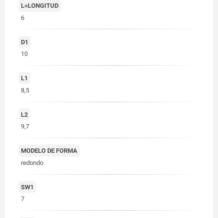
L=LONGITUD
6
D1
10
L1
8,5
L2
9,7
MODELO DE FORMA
redondo
SW1
7