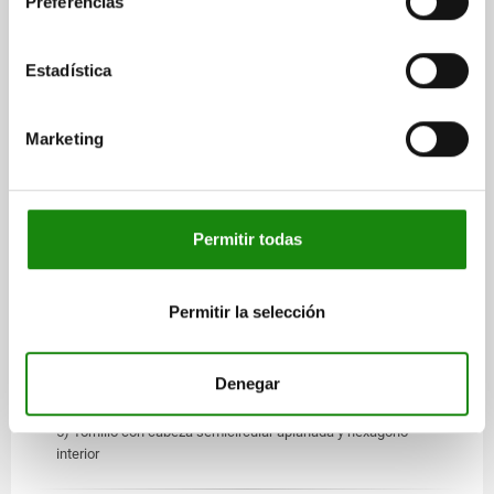
Preferencias
Con la forma C, se puede ajustar la altura del rodillo guía. Una
vez ajustada la altura, se puede apretar el tornillo (véase la
imagen de la aplicación).
Estadística
En los artículos 95102-3006110, 95102-3008130, 95102-
3010160, 95102-3012160 y 95102-3015170, es diferente la
tolerancia para la dimensión D.
Marketing
Forma A: con brida.
Forma B: versión redonda.
Forma C: versión excéntrica.
Permitir todas
Forma D: versión corta.
Permitir la selección
INDICACIÓN SOBRE EL DIBUJO
1) Circlip
2) Arandela de apoyo
Denegar
3) Arandela elástica
4) Tuerca hexagonal
5) Tornillo con cabeza semicircular aplanada y hexágono
interior