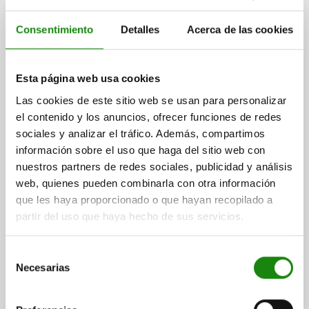
Consentimiento
Detalles
Acerca de las cookies
Esta página web usa cookies
Las cookies de este sitio web se usan para personalizar
Descripción
el contenido y los anuncios, ofrecer funciones de redes
sociales y analizar el tráfico. Además, compartimos
información sobre el uso que haga del sitio web con
MATERIAL
nuestros partners de redes sociales, publicidad y análisis
Acero o acero inoxidable.
web, quienes pueden combinarla con otra información
que les haya proporcionado o que hayan recopilado a
partir del uso que haya hecho de sus servicios.
VERSIÓN
Acero bruñido.
Acero inoxidable con acabado natural.
Selección
Necesarias
de
consentimiento
INDICACIÓN