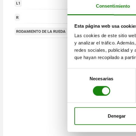
80
L1
Consentimiento
66,5
R
Esta página web usa cookie
rodamiento de bolas
RODAMIENTO DE LA RUEDA
Las cookies de este sitio we
y analizar el tráfico. Ademá
redes sociales, publicidad y
que hayan recopilado a parti
Selección
Necesarias
de
consentimiento
Denegar