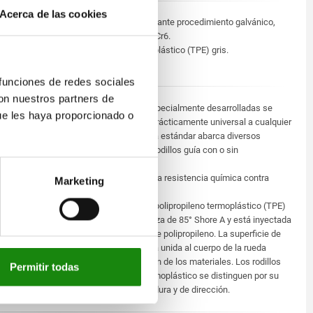
Acerca de las cookies
Chapa de acero cincada mediante procedimiento galvánico,
pasivada en azul y exenta de Cr6.
Elastómero de caucho termoplástico (TPE) gris.
Polipropileno gris plateado.
 funciones de redes sociales
con nuestros partners de
Con dos placas de fijación especialmente desarrolladas se
ue les haya proporcionado o
garantiza una adaptabilidad prácticamente universal a cualquier
perfil de aluminio. El programa estándar abarca diversos
rodillos, como ruedas fijas o rodillos guía con o sin
inmovilizador.
Los rodillos tienen una elevada resistencia química contra
Marketing
muchos medios agresivos.
La superficie de rodadura de polipropileno termoplástico (TPE)
de alta calidad tiene una dureza de 85° Shore A y está inyectada
sobre un cuerpo de la rueda de polipropileno. La superficie de
rodadura no deja trazas y está unida al cuerpo de la rueda
indisolublemente y con ligazón de los materiales. Los rodillos
Permitir todas
de elastómero de caucho termoplástico se distinguen por su
muy baja resistencia de rodadura y de dirección.