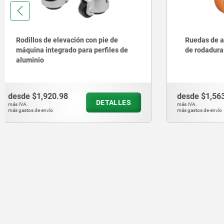
Ruedas de aluminio con superficie
Rodillos 
de rodadura rellena
de acero 
desde
$1,563.10
desde
$1,
DETALLES
más IVA.
más IVA.
más gastos de envío
más gastos de en