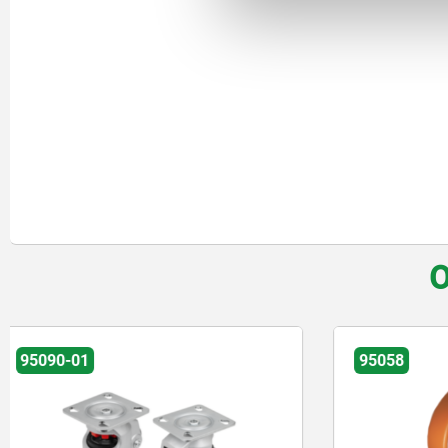
O
95058
95046