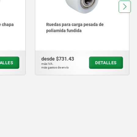
 de
Rodillos de elevación con pie de
máquina integrado
desde
$6,832.10
ETALLES
DETALLES
más IVA.
más gastos de envío