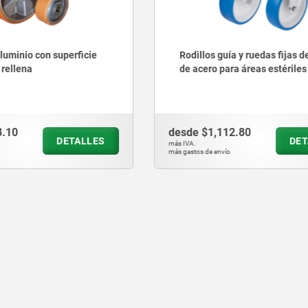
guía y ruedas fijas de chapa
Ruedas para carga pesada
para áreas estériles
poliamida fundida
112.80
desde
$731.43
DETALLES
D
más IVA.
vío
más gastos de envío