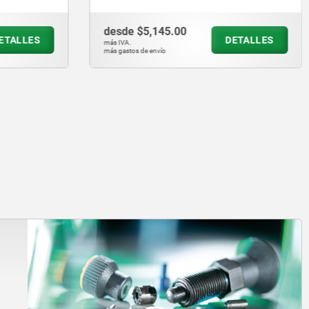
desde
$368.13
ETALLES
DETALLES
más IVA.
más gastos de envío