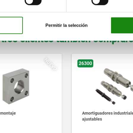
INDICACIÓN
Permitir la selección
tros clientes también comprar
NUEVO
26301
dores industriales
Amortiguadores industrial
s
ajustables de acero inoxid