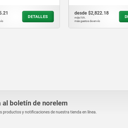
822.18
desde
$5,145.00
DETALLES
D
más IVA.
vío
más gastos de envío
 al boletín de norelem
os productos y notificaciones de nuestra tienda en línea.