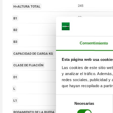
245
H=ALTURA TOTAL
80
B1
75
B2
110
B3
Consentimiento
500
CAPACIDAD DE CARGA KG
Esta página web usa cookie
placa roscada
CLASE DE FIJACIÓN
Las cookies de este sitio we
y analizar el tráfico. Ademá
11
D1
redes sociales, publicidad y
que hayan recopilado a parti
140
L
Selección
105
L1
Necesarias
de
consentimiento
rodamiento de bolas
RODAMIENTO DE LA RUEDA