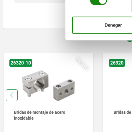
Denegar
O
NUEVO
26320
26300
Bridas de montaje
Amortigua
ajustable