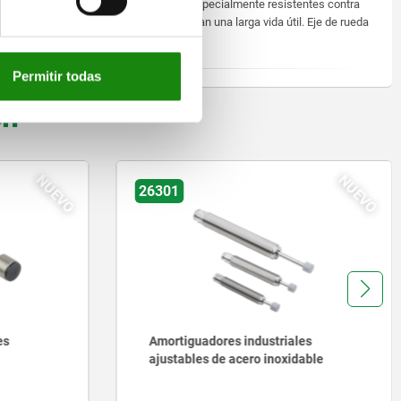
Estos rodillos y ruedas son especialmente resistentes contra
golpes e impactos, y garantizan una larga vida útil. Eje de rueda
atornillado.
Permitir todas
on
NUEVO
NUEVO
26320-20
es
Tuercas de tope de acero inoxidable
able