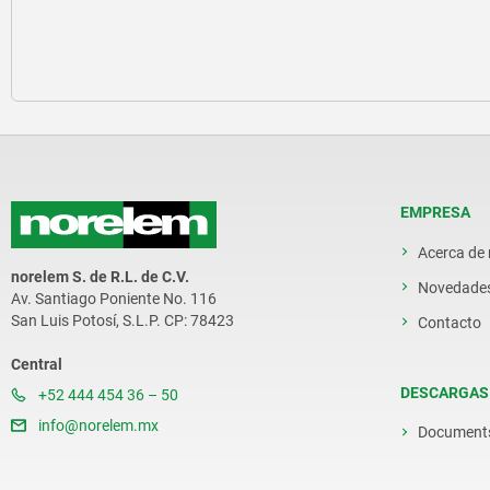
EMPRESA
Acerca de
norelem S. de R.L. de C.V.
Novedade
Av. Santiago Poniente No. 116
San Luis Potosí, S.L.P. CP: 78423
Contacto
Central
DESCARGAS
+52 444 454 36 – 50
info@norelem.mx
Document