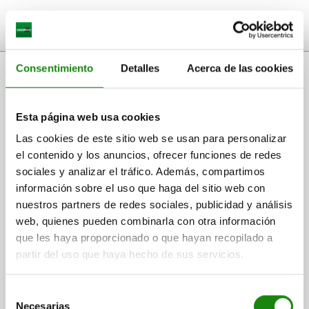
text.skipToContent
text.skipToNavigation
RISER BLOCKS, GREY CAST IRON, FORM H, SHORT VERSION
Consentimiento
Detalles
Acerca de las cookies
Esta página web usa cookies
Las cookies de este sitio web se usan para personalizar
el contenido y los anuncios, ofrecer funciones de redes
sociales y analizar el tráfico. Además, compartimos
información sobre el uso que haga del sitio web con
nuestros partners de redes sociales, publicidad y análisis
web, quienes pueden combinarla con otra información
que les haya proporcionado o que hayan recopilado a
partir del uso que haya hecho de sus servicios.
Selección
Necesarias
de