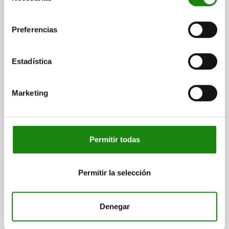
consentimiento
Preferencias
PRODUCT SELECTION
Estadística
DETAILS
CAD
Marketing
DOWNLOADS
Permitir todas
Permitir la selección
Denegar