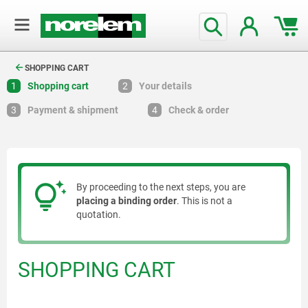
text.skipToContent
text.skipToNavigation
SHOPPING CART
1
Shopping cart
2
Your details
3
Payment & shipment
4
Check & order
By proceeding to the next steps, you are
placing a binding order
. This is not a
quotation.
SHOPPING CART