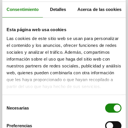
Consentimiento
Detalles
Acerca de las cookies
Spring clips closed
Esta página web usa cookies
Las cookies de este sitio web se usan para personalizar
el contenido y los anuncios, ofrecer funciones de redes
from
$16.50
DETAILS
plus sales tax
sociales y analizar el tráfico. Además, compartimos
plus shipping costs
información sobre el uso que haga del sitio web con
nuestros partners de redes sociales, publicidad y análisis
web, quienes pueden combinarla con otra información
que les haya proporcionado o que hayan recopilado a
partir del uso que haya hecho de sus servicios.
Selección
Necesarias
de
consentimiento
Preferencias