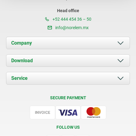
Head office
+52 444 454 36 – 50
info@norelem.mx
Company
About us
Download
News
Documents
Service
Contact
Delivery Conditions
SECURE PAYMENT
Certification
FOLLOW US