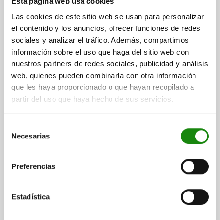
Esta página web usa cookies
INTERNAL DIAMETER=16
Las cookies de este sitio web se usan para personalizar
Order number:
01126-01-40016050
el contenido y los anuncios, ofrecer funciones de redes
sociales y analizar el tráfico. Además, compartimos
$2,789.07
información sobre el uso que haga del sitio web con
DETAILS
plus sales tax
nuestros partners de redes sociales, publicidad y análisis
plus shipping costs
web, quienes pueden combinarla con otra información
que les haya proporcionado o que hayan recopilado a
partir del uso que haya hecho de sus servicios.
DETAILS
Selección
CAD
Necesarias
de
consentimiento
DOWNLOADS
Preferencias
Other customers also bought
Estadística