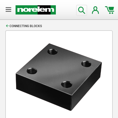
text.skipToContent
text.skipToNavigation
CONNECTING BLOCKS