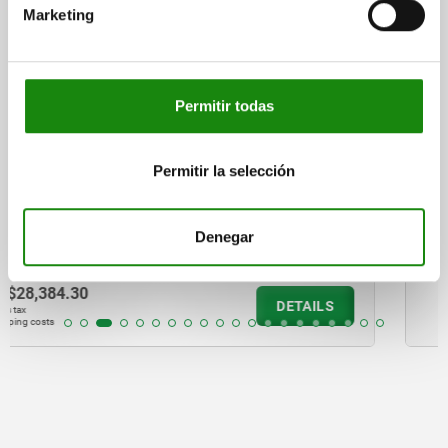
01140
Marketing
Permitir todas
Permitir la selección
Plates, grey cast iron or aluminium
Denegar
from
$2,789.67
DETAIL
plus sales tax
plus shipping costs