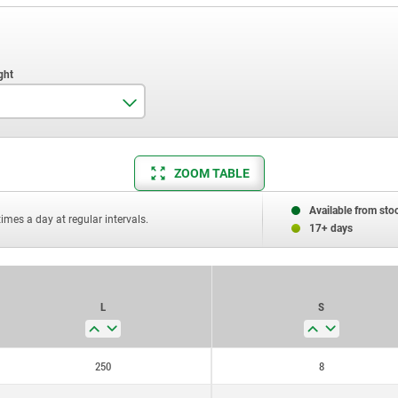
8
ZOOM TABLE
10
12
Available from sto
times a day at regular intervals.
17+ days
16
20
L
S
25
32
250
8
40