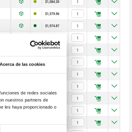
$1,084.20
$1,579.96
$1,974.87
$861.77
$1,579.96
$2,296.94
Acerca de las cookies
$2,871.25
$1,113.41
 funciones de redes sociales
$2,059.15
con nuestros partners de
ue les haya proporcionado o
$2,975.08
$3,712.53