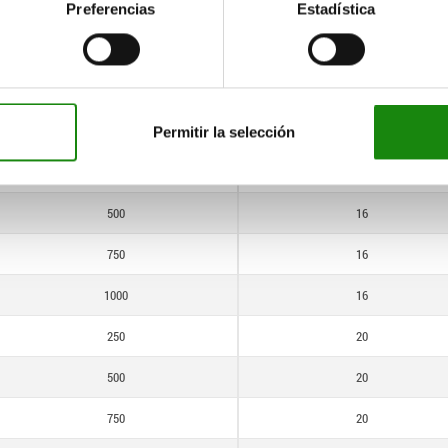
250
16
Preferencias
Estadística
500
16
750
16
1000
16
Permitir la selección
250
16
500
16
750
16
1000
16
250
20
500
20
750
20