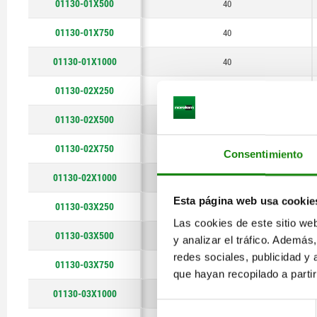
01130-01X500
40
200
01130-01X750
40
300
01130-01X1000
40
01130-02X250
50
01130-02X500
50
01130-02X750
50
Consentimiento
01130-02X1000
50
Esta página web usa cookie
01130-03X250
63
Las cookies de este sitio we
01130-03X500
63
y analizar el tráfico. Ademá
redes sociales, publicidad y
01130-03X750
63
que hayan recopilado a parti
01130-03X1000
63
Selección