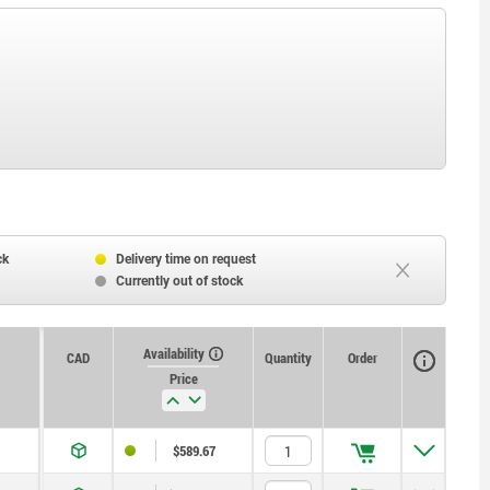
ck
Delivery time on request
Currently out of stock
Availability
CAD
Quantity
Order
Price
$589.67