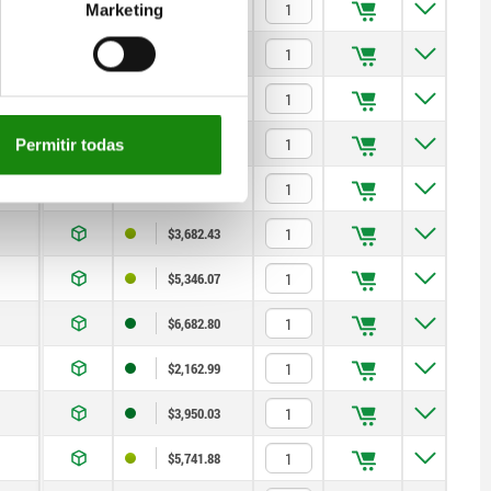
$1,499.58
Marketing
$3,029.57
$3,999.39
$5,048.68
Permitir todas
$2,014.89
$3,682.43
$5,346.07
$6,682.80
$2,162.99
$3,950.03
$5,741.88