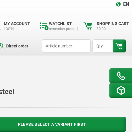
EN
MY ACCOUNT
WATCHLIST
SHOPPING CART
LOGIN
remember product
$0.00
productCode
qty
Direct order
steel
PLEASE SELECT A VARIANT FIRST