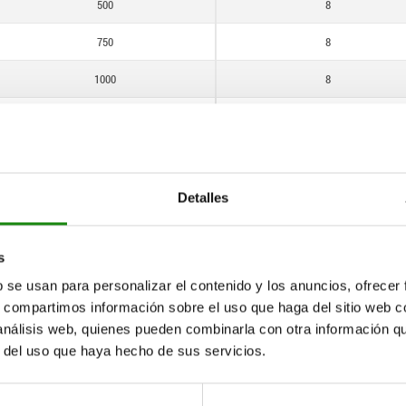
500
8
750
8
1000
8
250
10
500
10
750
10
Detalles
1000
10
s
250
12
b se usan para personalizar el contenido y los anuncios, ofrecer
500
12
s, compartimos información sobre el uso que haga del sitio web 
 análisis web, quienes pueden combinarla con otra información q
750
12
r del uso que haya hecho de sus servicios.
1000
12