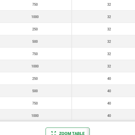
750
32
1000
32
250
32
500
32
750
32
1000
32
250
40
500
40
750
40
1000
40
ZOOM TABLE