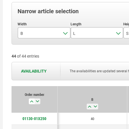
Narrow article selection
B
L
S
40
250
44
of 44 entries
50
500
63
750
AVAILABILITY
The availabilities are updated several 
80
1000
100
Order number
B
125
150
01130-01X250
40
160