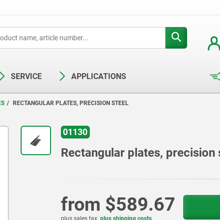
SERVICE
APPLICATIONS
ES
RECTANGULAR PLATES, PRECISION STEEL
01130
Rectangular plates, precision 
from
$589.67
plus sales tax
plus shipping costs