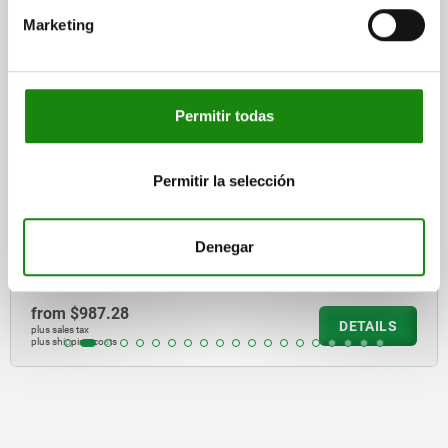
Marketing
04431-12
Permitir todas
Permitir la selección
Cam clamps, stee
Denegar
from
$928.28
DETAILS
plus sales tax
plus shipping costs