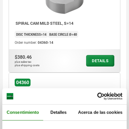
SPIRAL CAM MILD STEEL, S=14
DISC THICKNESS=14
BASE CIRCLE Ø=40
Order number:
04360-14
$380.46
DETAILS
plus sales tax
plus shipping costs
04360
Consentimiento
Detalles
Acerca de las cookies