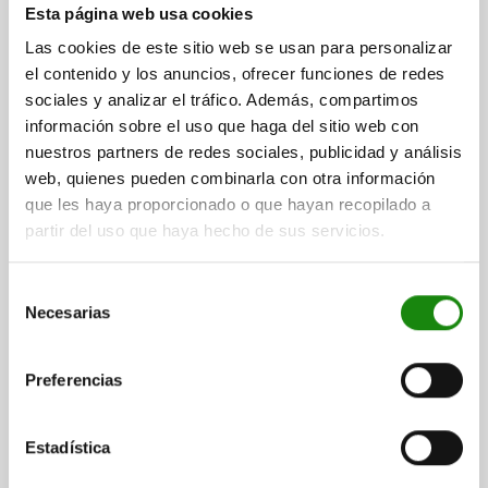
SPIRAL CAM MILD STEEL, S=20
Esta página web usa cookies
DISC THICKNESS=20
BASE CIRCLE Ø=40
Las cookies de este sitio web se usan para personalizar
el contenido y los anuncios, ofrecer funciones de redes
Order number:
04360-20
sociales y analizar el tráfico. Además, compartimos
información sobre el uso que haga del sitio web con
$430.14
DETAILS
nuestros partners de redes sociales, publicidad y análisis
plus sales tax
plus shipping costs
web, quienes pueden combinarla con otra información
que les haya proporcionado o que hayan recopilado a
partir del uso que haya hecho de sus servicios.
DETAILS
Selección
Necesarias
CAD
de
consentimiento
DOWNLOADS
Preferencias
Other customers also bought
Estadística