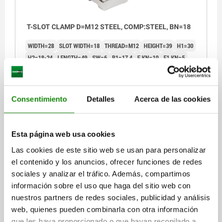
T-SLOT CLAMP D=M12 STEEL, COMP:STEEL, BN=18
WIDTH=28
SLOT WIDTH=18
THREAD=M12
HEIGHT=39
H1=30
H2=18-24
LENGTH=49
SW=6
B1=17,4
F KN=10
F1 KN=5
TIGHTENING TORQUE M1 NM=32
TIGHTENING TORQUE M2 NM=15
Order number:
04469-1218
Consentimiento
Detalles
Acerca de las cookies
$1,985.70
DETAILS
plus sales tax
plus shipping costs
Esta página web usa cookies
Las cookies de este sitio web se usan para personalizar
04469
el contenido y los anuncios, ofrecer funciones de redes
sociales y analizar el tráfico. Además, compartimos
información sobre el uso que haga del sitio web con
nuestros partners de redes sociales, publicidad y análisis
web, quienes pueden combinarla con otra información
que les haya proporcionado o que hayan recopilado a