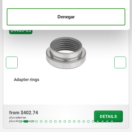
Other customers also bought
Denegar
04470-05
Toe clamps
from
$3,677.32
DETAILS
plus sales tax
plus shipping costs