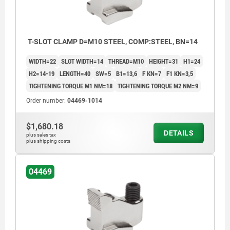
T-SLOT CLAMP D=M10 STEEL, COMP:STEEL, BN=14
WIDTH=22
SLOT WIDTH=14
THREAD=M10
HEIGHT=31
H1=24
H2=14-19
LENGTH=40
SW=5
B1=13,6
F KN=7
F1 KN=3,5
TIGHTENING TORQUE M1 NM=18
TIGHTENING TORQUE M2 NM=9
Order number:
04469-1014
$1,680.18
DETAILS
plus sales tax
plus shipping costs
04469