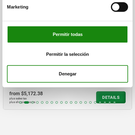
Marketing
04368-20
Permitir todas
Permitir la selección
Swing clamps, hydraulic double / single-actin
spring return
Denegar
from
$10,053.40
DETAILS
plus sales tax
plus shipping costs