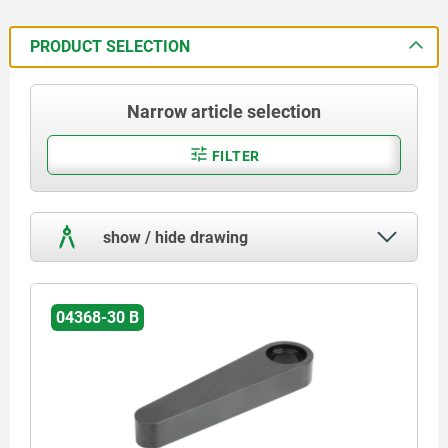
PRODUCT SELECTION
Narrow article selection
FILTER
show / hide drawing
04368-30 B