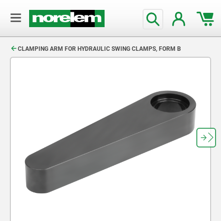
text.skipToContent
text.skipToNavigation
CLAMPING ARM FOR HYDRAULIC SWING CLAMPS, FORM B