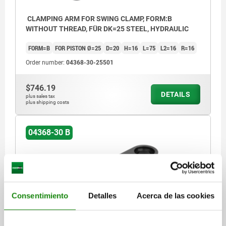
CLAMPING ARM FOR SWING CLAMP, FORM:B
WITHOUT THREAD, FÜR DK=25 STEEL, HYDRAULIC
FORM=B
FOR PISTON Ø=25
D=20
H=16
L=75
L2=16
R=16
Order number:
04368-30-25501
$746.19
DETAILS
plus sales tax
plus shipping costs
04368-30 B
Consentimiento
Detalles
Acerca de las cookies
CLAMPING ARM FOR SWING CLAMP, FORM:B