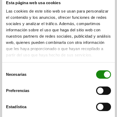
WITHOUT THREAD, FÜR DK=40 STEEL, HYDRAULIC
Esta página web usa cookies
FORM=B
FOR PISTON Ø=40
D=32
H=23
L=115
L2=25
R=25
Las cookies de este sitio web se usan para personalizar
el contenido y los anuncios, ofrecer funciones de redes
Order number:
04368-30-40751
sociales y analizar el tráfico. Además, compartimos
información sobre el uso que haga del sitio web con
$948.15
DETAILS
nuestros partners de redes sociales, publicidad y análisis
plus sales tax
plus shipping costs
web, quienes pueden combinarla con otra información
que les haya proporcionado o que hayan recopilado a
partir del uso que haya hecho de sus servicios.
DETAILS
Selección
Necesarias
CAD
de
consentimiento
DOWNLOADS
Preferencias
Other customers also bought
Estadística