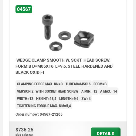
04567
WEDGE CLAMP SMOOTH W. SCKT. HEAD SCREW,
FORM:B D=M05X16, L=9,6, STEEL HARDENED AND
BLACK OXID FI
CLAMPING FORCE MAX. KN=3
THREAD=M5X16
FORM=B
VERSION 2=WITH SOCKET HEAD SCREW
A MIN.=12
A MAX.=14
WIDTH=12
HEIGHT=13,4
LENGTH=9,6
SW=4
TIGHTENING TORQUE MAX. NM=5,4
Order number:
04567-21205
$736.25
DETAILS
plus sales tax