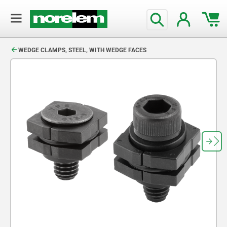
text.skipToContent
text.skipToNavigation
WEDGE CLAMPS, STEEL, WITH WEDGE FACES