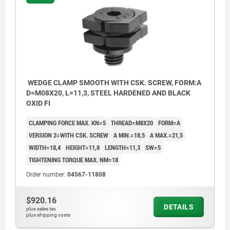
WEDGE CLAMP SMOOTH WITH CSK. SCREW, FORM:A
D=M08X20, L=11,3, STEEL HARDENED AND BLACK
OXID FI
CLAMPING FORCE MAX. KN=5
THREAD=M8X20
FORM=A
VERSION 2=WITH CSK. SCREW
A MIN.=18,5
A MAX.=21,5
WIDTH=18,4
HEIGHT=11,8
LENGTH=11,3
SW=5
TIGHTENING TORQUE MAX. NM=18
Order number:
04567-11808
$920.16
DETAILS
plus sales tax
plus shipping costs