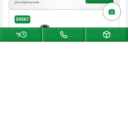
plus shipping costs
04567
WEDGE CLAMP SMOOTH W. SCKT. HEAD SCREW,
FORM:B D=M06X18, L=10,2, STEEL HARDENED AND
BLACK OXID FI
CLAMPING FORCE MAX. KN=4,5
THREAD=M6X18
FORM=B
VERSION 2=WITH SOCKET HEAD SCREW
A MIN.=15
A MAX.=17
WIDTH=14,8
HEIGHT=15,8
LENGTH=10,2
SW=5
TIGHTENING TORQUE MAX. NM=9,1
Order number:
04567-21506