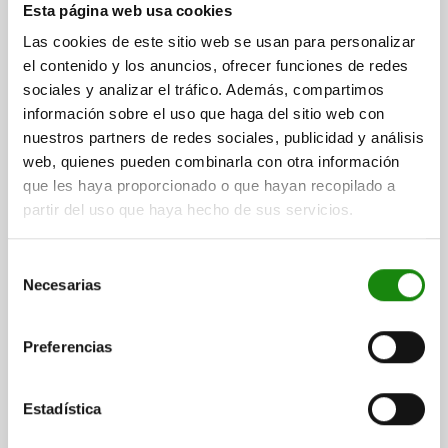
Esta página web usa cookies
Las cookies de este sitio web se usan para personalizar
el contenido y los anuncios, ofrecer funciones de redes
WEDGE CLAMP SMOOTH WITH CSK. SCREW, FORM:A
sociales y analizar el tráfico. Además, compartimos
D=M05X15, L=9,5, STEEL HARDENED AND BLACK
información sobre el uso que haga del sitio web con
OXID FI
nuestros partners de redes sociales, publicidad y análisis
web, quienes pueden combinarla con otra información
CLAMPING FORCE MAX. KN=2
THREAD=M5X15
FORM=A
que les haya proporcionado o que hayan recopilado a
VERSION 2=WITH CSK. SCREW
A MIN.=12
A MAX.=14
partir del uso que haya hecho de sus servicios.
WIDTH=12
HEIGHT=7,5
LENGTH=9,5
SW=3
TIGHTENING TORQUE MAX. NM=4,3
Selección
Order number:
04567-11205
Necesarias
de
consentimiento
$625.18
DETAILS
plus sales tax
Preferencias
plus shipping costs
Dimension L refers to ≤ A.
04567
Estadística
Dimension H refers to ≥ A.