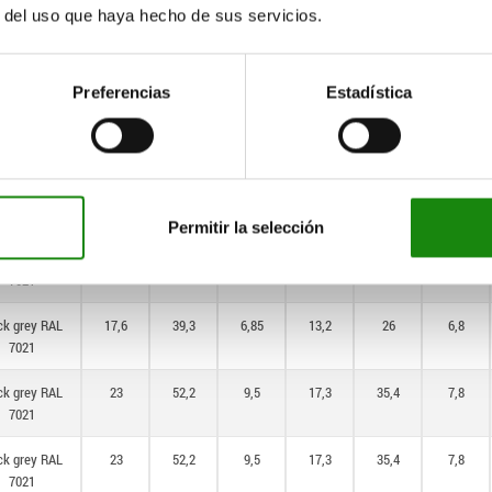
7021
r del uso que haya hecho de sus servicios.
ck grey RAL
17,6
39,3
6,85
13,2
26
6,8
7021
Preferencias
Estadística
ck grey RAL
17,6
39,3
6,85
13,2
26
6,8
7021
ck grey RAL
17,6
39,3
6,85
13,2
26
6,8
7021
Permitir la selección
ck grey RAL
17,6
39,3
6,85
13,2
26
6,8
7021
ck grey RAL
17,6
39,3
6,85
13,2
26
6,8
7021
ck grey RAL
23
52,2
9,5
17,3
35,4
7,8
7021
ck grey RAL
23
52,2
9,5
17,3
35,4
7,8
7021