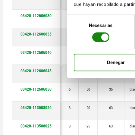
que hayan recopilado a parti
03420-112606030
6
30
35
bla
Selección
Necesarias
de
consentimiento
03420-112606035
6
35
35
bla
03420-112606040
6
40
35
bla
Denegar
03420-112606045
6
45
35
bla
03420-112606050
6
50
35
bla
03420-113508020
8
20
63
bla
03420-113508025
8
25
63
bla