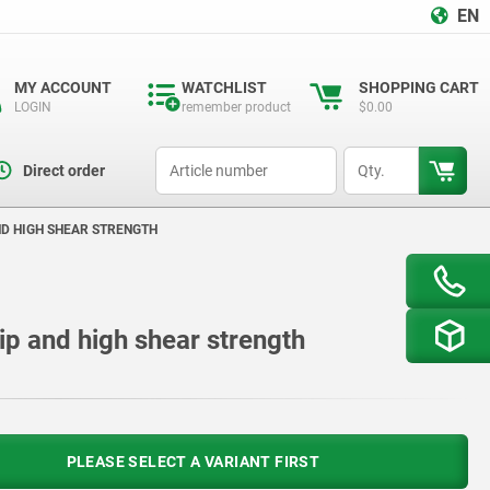
EN
MY ACCOUNT
WATCHLIST
SHOPPING CART
LOGIN
remember product
$0.00
productCode
qty
Direct order
ND HIGH SHEAR STRENGTH
rip and high shear strength
PLEASE SELECT A VARIANT FIRST