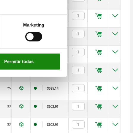
25
19,2
36,8
6
$585.14
Marketing
25
19,2
41,8
6
$585.14
25
19,2
46,8
6
$585.14
Permitir todas
25
19,2
51,8
6
$585.14
25
19,2
56,8
6
$585.14
33
24,2
27,8
8
$602.91
33
24,2
32,8
8
$602.91