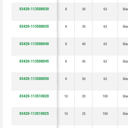
03420-113508030
8
30
63
bla
03420-113508035
8
35
63
bla
03420-113508040
8
40
63
bla
03420-113508045
8
45
63
bla
03420-113508050
8
50
63
bla
03420-113510020
10
20
100
bla
03420-113510025
10
25
100
bla