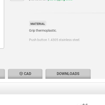
MATERIAL
Grip thermoplastic.
Push button 1.4305 stainless steel.
Pin 1.4542 stainless steel.
Balls 1.4125 stainless steel.
Spring 1.4310 stainless steel wire.
CAD
DOWNLOADS