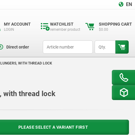
EN
MY ACCOUNT
WATCHLIST
SHOPPING CART
LOGIN
remember product
$0.00
productCode
qty
Direct order
PLUNGERS, WITH THREAD LOCK
 with thread lock
PLEASE SELECT A VARIANT FIRST