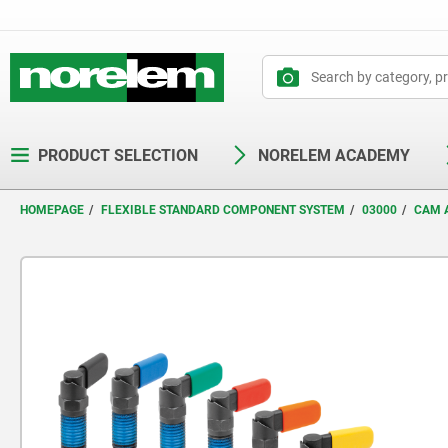
text.skipToContent
text.skipToNavigation
PRODUCT SELECTION
NORELEM ACADEMY
HOMEPAGE
FLEXIBLE STANDARD COMPONENT SYSTEM
03000
CAM A