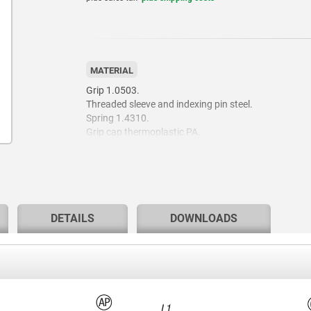
MATERIAL
Grip 1.0503.
Threaded sleeve and indexing pin steel.
Spring 1.4310.
Grip cap thermoplastic PA.
Thread lock blue polyamide
DETAILS
DOWNLOADS