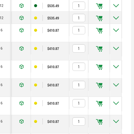
12
20
2,8
20
60
$535.49
12
20
3
20
60
$535.49
6
10
1
8
14
$410.87
6
10
1,3
8
14
$410.87
6
10
1,8
8
14
$410.87
6
10
1
8
14
$410.87
6
10
1,3
8
14
$410.87
6
10
1,8
8
14
$410.87