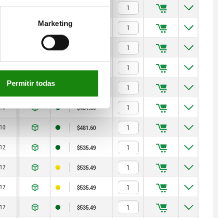
8
12
2,3
5
15
$402.14
Marketing
10
16
1,8
15
35
$481.60
10
16
2,3
15
35
$481.60
10
16
2,8
15
35
$481.60
Permitir todas
10
16
1,8
15
35
$481.60
10
16
2,3
15
35
$481.60
10
16
2,8
15
35
$481.60
12
20
2,3
20
60
$535.49
12
20
2,8
20
60
$535.49
12
20
3
20
60
$535.49
12
20
2,3
20
60
$535.49