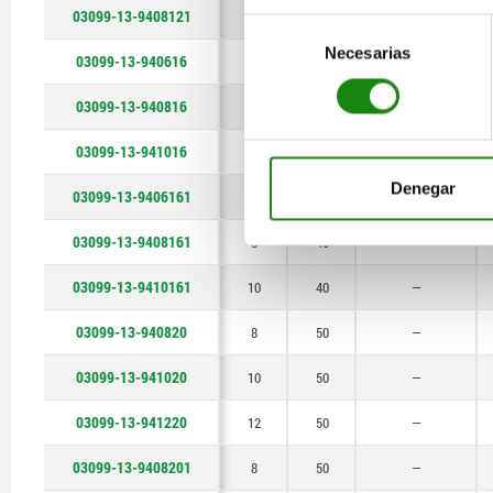
03099-13-9408121
8
30
—
Selección
Necesarias
de
03099-13-940616
6
40
—
consentimiento
03099-13-940816
8
40
—
03099-13-941016
10
40
—
Denegar
03099-13-9406161
6
40
—
03099-13-9408161
8
40
—
03099-13-9410161
10
40
—
03099-13-940820
8
50
—
03099-13-941020
10
50
—
03099-13-941220
12
50
—
03099-13-9408201
8
50
—