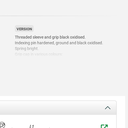
VERSION
Threaded sleeve and grip black oxidised.
Indexing pin hardened, ground and black oxidised.
Spring bright.
Grip cap in various colours:
-black grey RAL 7021.
-pure orange RAL 2004.
-colza yellow RAL 1021.
-traffic red RAL 3020.
-signal green RAL 6032.
-traffic blue RAL 5017.
-light grey RAL 7035.