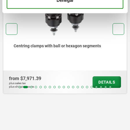
Denegar
amps with ball or hexagon segments
Centring 
.39
from
$2,59
DETAILS
plus sales tax
plus shipping cos