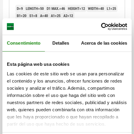
D=9
LENGTH=50
D1 MAX.=46
HEIGHT=12
WIDTH=40
L1=25
B1=20
S1=8
A=40
A1=25
A2=12
Order number:
03160-02
$2,747.84
Consentimiento
Detalles
Acerca de las cookies
DETAILS
plus sales tax
plus shipping costs
Esta página web usa cookies
03160
Las cookies de este sitio web se usan para personalizar
el contenido y los anuncios, ofrecer funciones de redes
sociales y analizar el tráfico. Además, compartimos
información sobre el uso que haga del sitio web con
nuestros partners de redes sociales, publicidad y análisis
web, quienes pueden combinarla con otra información
CENTRING PIECE 63X50X16 QT STEEL
que les haya proporcionado o que hayan recopilado a
partir del uso que haya hecho de sus servicios.
D=11
LENGTH=63
D1 MAX.=58
HEIGHT=16
WIDTH=50