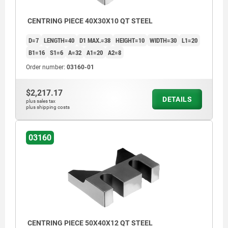
CENTRING PIECE 40X30X10 QT STEEL
D=7
LENGTH=40
D1 MAX.=38
HEIGHT=10
WIDTH=30
L1=20
B1=16
S1=6
A=32
A1=20
A2=8
Order number:
03160-01
$2,217.17
DETAILS
plus sales tax
plus shipping costs
03160
CENTRING PIECE 50X40X12 QT STEEL