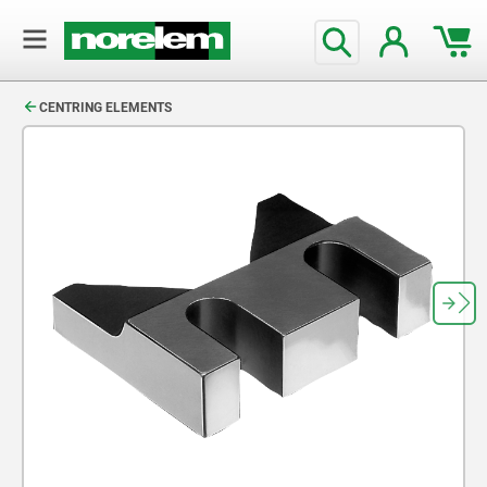
text.skipToContent
text.skipToNavigation
CENTRING ELEMENTS