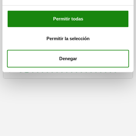
Permitir todas
locks, stainless steel
Quarter-turn lock zin
Permitir la selección
Denegar
from
$333.72
DETAILS
plus sales tax
plus shipping costs