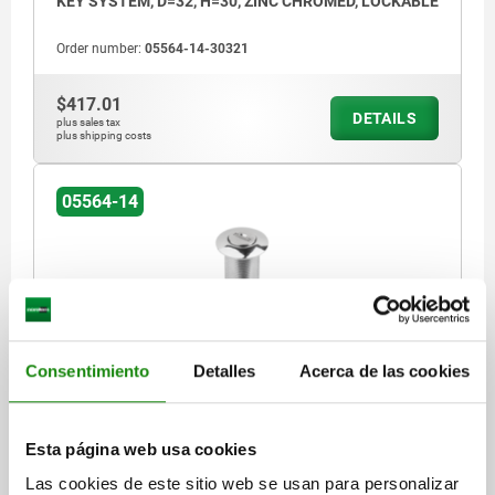
KEY SYSTEM, D=32, H=30, ZINC CHROMED, LOCKABLE
Order number:
05564-14-30321
$417.01
DETAILS
plus sales tax
plus shipping costs
05564-14
Consentimiento
Detalles
Acerca de las cookies
QUARTER-TURN LOCK LONG VERSION KEY SINGEL-
KEY SYSTEM, D=32, H=50, ZINC CHROMED, LOCKABLE
Esta página web usa cookies
Order number:
05564-14-50321
Las cookies de este sitio web se usan para personalizar