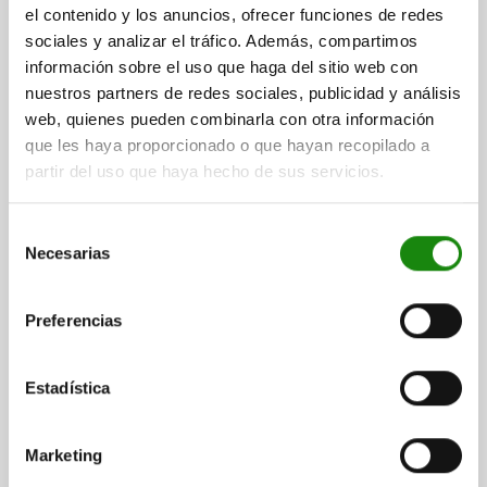
el contenido y los anuncios, ofrecer funciones de redes
$491.36
DETAILS
plus sales tax
sociales y analizar el tráfico. Además, compartimos
plus shipping costs
información sobre el uso que haga del sitio web con
nuestros partners de redes sociales, publicidad y análisis
web, quienes pueden combinarla con otra información
DETAILS
que les haya proporcionado o que hayan recopilado a
partir del uso que haya hecho de sus servicios.
CAD
Selección
Necesarias
de
DOWNLOADS
consentimiento
Other customers also bought
Preferencias
Estadística
05564-10
Marketing