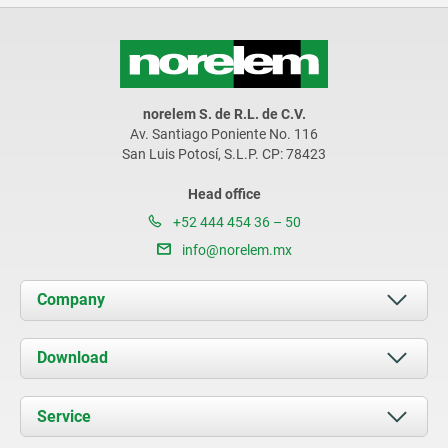
norelem S. de R.L. de C.V.
Av. Santiago Poniente No. 116
San Luis Potosí, S.L.P. CP: 78423
Head office
+52 444 454 36 – 50
info@norelem.mx
Company
About us
Download
News
Documents
Service
Contact