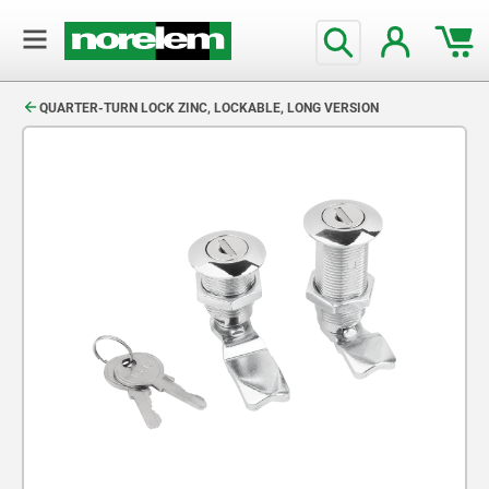
text.skipToContent
text.skipToNavigation
QUARTER-TURN LOCK ZINC, LOCKABLE, LONG VERSION