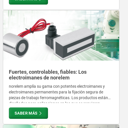
Fuertes, controlables, fiables: Los
electroimanes de norelem
norelem amplía su gama con potentes electroimanes y
electroimanes permanentes para la fijación segura de
piezas de trabajo ferromagnéticas. Los productos están
diseñados para aplicaciones en las que se requieren
elevadas fuerzas de retención, un control preciso y
SABER MÁS
fiabilidad operativa, desde la automatización hasta la
tecnología de seguridad.