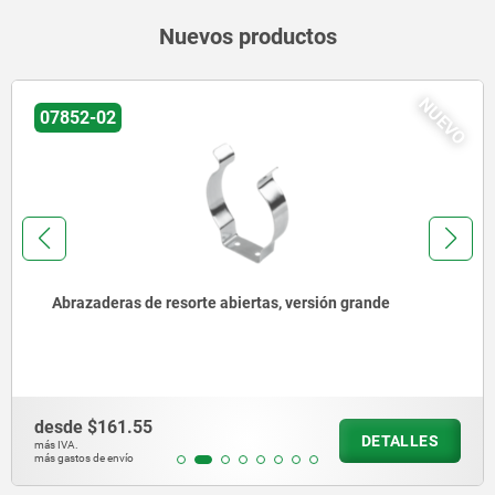
Nuevos productos
NUEVO
21322-10
Sistemas de guía lineal de aluminio con carros guía
sobre rodillos
desde
$2,091.35
DETALLES
más IVA.
más gastos de envío