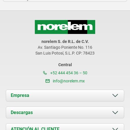
norelem S. de R.L. de C.V.
Av. Santiago Poniente No. 116
San Luis Potosí, S.L.P. CP: 78423
Central
+52 444 454 36 – 50
info@norelem.mx
Empresa
Acerca de nosotros
Descargas
Novedades
Documents
ATENCIÓN AL CLIENTE
Contacto