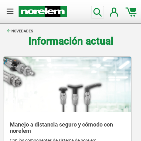
text.skipToContent
text.skipToNavigation
NOVEDADES
Información actual
Manejo a distancia seguro y cómodo con
norelem
Con los componentes de sistema de norelem,