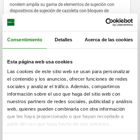
norelem amplía su gama de elementos de sujeción con
dispositivos de sujeción de cazoleta con bloqueo de
seguridad y otras variantes de sujeción por tracción y
dispositivos de sujeción rápida para aplicaciones
industriales.
SABER MÁS
Consentimiento
Detalles
Acerca de las cookies
Esta página web usa cookies
Las cookies de este sitio web se usan para personalizar
el contenido y los anuncios, ofrecer funciones de redes
sociales y analizar el tráfico. Además, compartimos
información sobre el uso que haga del sitio web con
nuestros partners de redes sociales, publicidad y análisis
web, quienes pueden combinarla con otra información
Soluciones modulares de fijación para la
que les haya proporcionado o que hayan recopilado a
construcción de máquinas y de plantas
partir del uso que haya hecho de sus servicios.
norelem amplía su oferta con carriles de montaje de alta
calidad para perfiles en C y una completa gama de