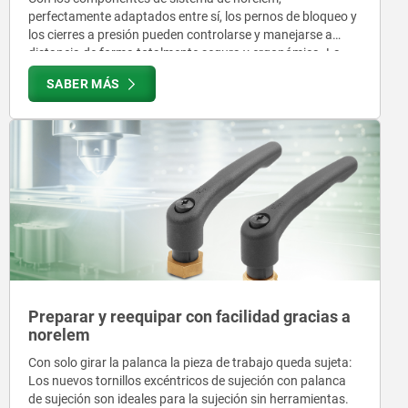
perfectamente adaptados entre sí, los pernos de bloqueo y
los cierres a presión pueden controlarse y manejarse a
distancia de forma totalmente segura y ergonómica. La
fuerza se transmite de forma puramente mecánica
SABER MÁS
mediante cables Bowden flexibles, lo que permite realizar
cómodamente a distancia tareas típicas como el
desbloqueo de tapas, trampillas y cubiertas o el
enclavamiento preciso.
Preparar y reequipar con facilidad gracias a
norelem
Con solo girar la palanca la pieza de trabajo queda sujeta:
Los nuevos tornillos excéntricos de sujeción con palanca
de sujeción son ideales para la sujeción sin herramientas.