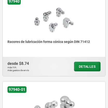
97940
Racores de lubricación forma cónica según DIN 71412
desde
$8.74
DETALLES
más IVA.
más gastos de envío
97940-01