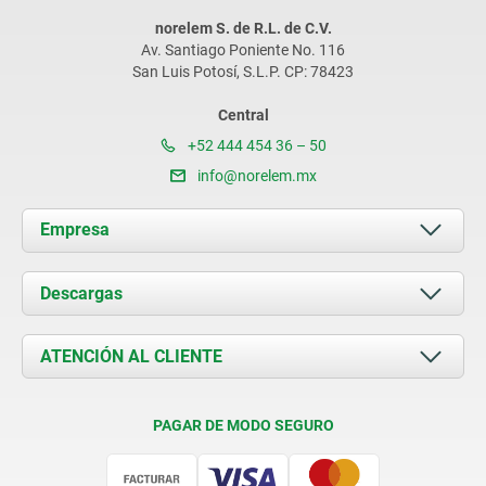
norelem S. de R.L. de C.V.
Av. Santiago Poniente No. 116
San Luis Potosí, S.L.P. CP: 78423
Central
+52 444 454 36 – 50
info@norelem.mx
Empresa
Acerca de nosotros
Descargas
Novedades
Documents
ATENCIÓN AL CLIENTE
Contacto
Condiciones de entrega
PAGAR DE MODO SEGURO
Certificación