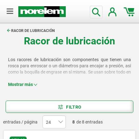
text.skipToContent
text.skipToNavigation
RACOR DE LUBRICACIÓN
Racor de lubricación
Los racores de lubricación son componentes que tienen una
rosca para enroscar o un diámetros para encajar a presión, así
como la boquilla de engrase en sí misma. Se usan sobre todo en
la construcción de máquinas y vehículos, así como en las
máquinas agrícolas y de construcción. Allí se encargan de la
Mostrar más
lubricación periódica de los árboles de accionamiento, los ejes,
los cojinetes, rodamientos y roscas.
FILTRO
entradas / página
8
de 8 entradas