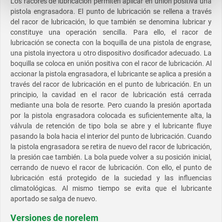
Los racores de lubricación permiten aplicar en unión positiva una
pistola engrasadora. El punto de lubricación se rellena a través
del racor de lubricación, lo que también se denomina lubricar y
constituye una operación sencilla. Para ello, el racor de
lubricación se conecta con la boquilla de una pistola de engrase,
una pistola inyectora u otro dispositivo dosificador adecuado. La
boquilla se coloca en unión positiva con el racor de lubricación. Al
accionar la pistola engrasadora, el lubricante se aplica a presión a
través del racor de lubricación en el punto de lubricación. En un
principio, la cavidad en el racor de lubricación está cerrada
mediante una bola de resorte. Pero cuando la presión aportada
por la pistola engrasadora colocada es suficientemente alta, la
válvula de retención de tipo bola se abre y el lubricante fluye
pasando la bola hacia el interior del punto de lubricación. Cuando
la pistola engrasadora se retira de nuevo del racor de lubricación,
la presión cae también. La bola puede volver a su posición inicial,
cerrando de nuevo el racor de lubricación. Con ello, el punto de
lubricación está protegido de la suciedad y las influencias
climatológicas. Al mismo tiempo se evita que el lubricante
aportado se salga de nuevo.
Versiones de norelem