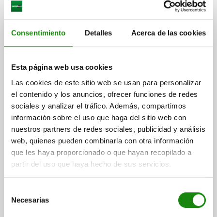
Consentimiento
Detalles
Acerca de las cookies
Pie magnetische para antenas WLAN
Esta página web usa cookies
Las cookies de este sitio web se usan para personalizar
el contenido y los anuncios, ofrecer funciones de redes
sociales y analizar el tráfico. Además, compartimos
información sobre el uso que haga del sitio web con
desde
$963.20
DETALLES
más IVA.
nuestros partners de redes sociales, publicidad y análisis
más gastos de envío
web, quienes pueden combinarla con otra información
que les haya proporcionado o que hayan recopilado a
partir del uso que haya hecho de sus servicios.
Selección
Necesarias
de
consentimiento