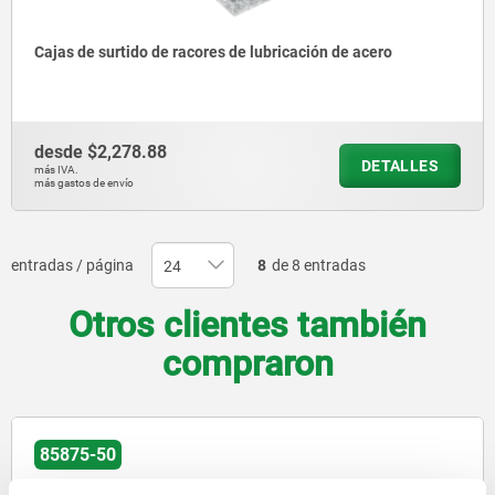
Cajas de surtido de racores de lubricación de acero
desde
$2,278.88
DETALLES
más IVA.
más gastos de envío
entradas / página
8
de 8 entradas
Otros clientes también
compraron
85875-50