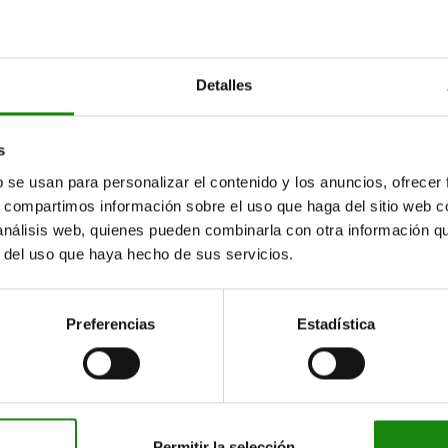
tros clientes también comprar
Detalles
s
10048
b se usan para personalizar el contenido y los anuncios, ofrecer
s, compartimos información sobre el uso que haga del sitio web 
 análisis web, quienes pueden combinarla con otra información q
r del uso que haya hecho de sus servicios.
Preferencias
Estadística
e elastómero 90 Shore A
Perfiles de aluminio 40x80 
Permitir la selección