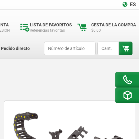
ES
ENTA
LISTA DE FAVORITOS
CESTA DE LA COMPRA
SESIÓN
Referencias favoritas
$0.00
productCode
qty
Pedido directo