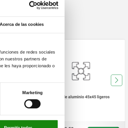
on
Acerca de las cookies
10157
 funciones de redes sociales
con nuestros partners de
ue les haya proporcionado o
Marketing
Tipo I
Perfiles de aluminio 45x45 ligeros
Tipo B
Permitir todas