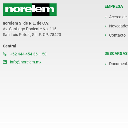
EMPRESA
Acerca de
norelem S. de R.L. de C.V.
Novedade
Av. Santiago Poniente No. 116
San Luis Potosí, S.L.P. CP: 78423
Contacto
Central
DESCARGAS
+52 444 454 36 – 50
info@norelem.mx
Document