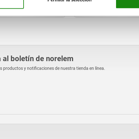
.22
desde
$1,622.99
DETALLES
D
más IVA.
vío
más gastos de envío
 al boletín de norelem
os productos y notificaciones de nuestra tienda en línea.