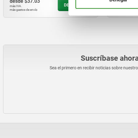
desde
$37.03
desde
$35
DETALLES
más IVA.
más IVA.
más gastos de envío
más gastos de en
Suscríbase ahora
Sea el primero en recibir noticias sobre nuestr