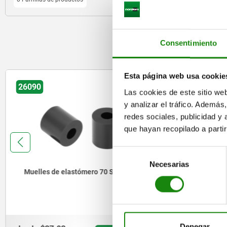
O
Consentimiento
Esta página web usa cookie
26090
26092
Las cookies de este sitio we
y analizar el tráfico. Ademá
redes sociales, publicidad y
que hayan recopilado a parti
Selección
Necesarias
de
Muelles de elastómero 70 Shore A
Muelles d
consentimiento
Denegar