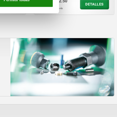
desde
$752.50
ETALLES
DETALLES
más IVA.
más gastos de envío