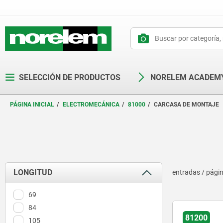
text.skipToContent
text.skipToNavigation
SELECCIÓN DE PRODUCTOS
NORELEM ACADEM
PÁGINA INICIAL
ELECTROMECÁNICA
81000
CARCASA DE MONTAJE
LONGITUD
entradas / pági
69
84
81200
105