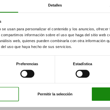
Detalles
01854
0
s
b se usan para personalizar el contenido y los anuncios, ofrecer
s, compartimos información sobre el uso que haga del sitio web 
 análisis web, quienes pueden combinarla con otra información q
r del uso que haya hecho de sus servicios.
sujeción, de
Torres de sujeción, de
gris, de 4
fundición gris, de 4
caras, con
Preferencias
Estadística
ones de
perforaciones de
para sistemas
retícula
n múltiples
782.00
desde
$90,420.40
de
DETALLES
DETALLES
más IVA.
más 
ío
más gastos de envío
más 
Permitir la selección