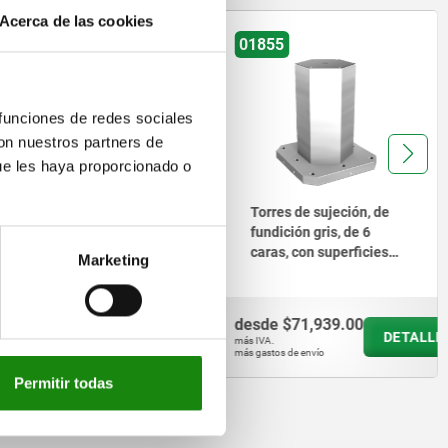
Acerca de las cookies
1854
01855
 funciones de redes sociales
con nuestros partners de
ue les haya proporcionado o
Torres de sujeción, de
Torres de sujeción, de
fundición gris, de 4
fundición gris, de 6
caras, con superficies
caras, con superficies
Marketing
de sujeción
de sujeción
mecanizadas
mecanizadas
previamente
previamente
sde
$63,360.50
desde
$71,939.00
DETALLES
DETALLE
IVA.
más IVA.
gastos de envío
más gastos de envío
Permitir todas