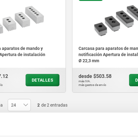
a aparatos de mando y
Carcasa para aparatos de man
 Apertura de instalación
notificación Apertura de insta
Ø 22,3 mm
7.12
desde
$503.58
DETALLES
D
más IVA.
ío
más gastos de envío
na
2
de 2 entradas
Otros clientes tamb