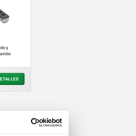
do y
lación
ETALLES
ién compraron