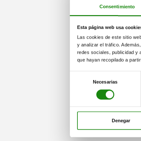
Consentimiento
01855
01854-10
Esta página web usa cookie
Las cookies de este sitio we
y analizar el tráfico. Ademá
redes sociales, publicidad y
que hayan recopilado a parti
Torres de sujeción, de
Torres de 
fundición gris, de 6
fundición 
Selección
caras, con
caras, con
Necesarias
de
perforaciones de
perforaci
consentimiento
retícula
retícula, 
de sujeció
desde
$93,731.40
desde
$54,
DETALLES
más IVA.
más IVA.
más gastos de envío
más gastos de env
Denegar