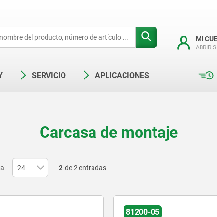
MI CU
ABRIR 
Y
SERVICIO
APLICACIONES
Carcasa de montaje
na
2
de 2 entradas
81200-05