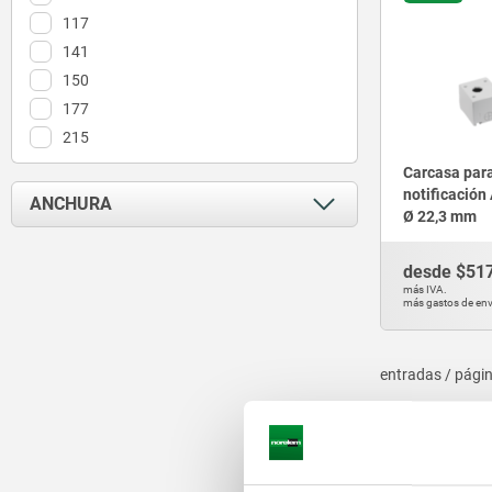
117
141
150
177
215
Carcasa par
notificación
ANCHURA
Ø 22,3 mm
52
desde
$51
72
más IVA.
más gastos de env
entradas / pági