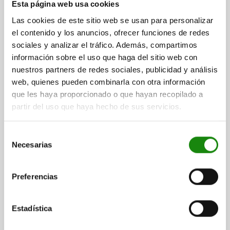
CLASE DE PROTECCIÓN=II
GRADO DE SUCIEDAD=3
Esta página web usa cookies
Referencia:
81400-22-113024
Las cookies de este sitio web se usan para personalizar
el contenido y los anuncios, ofrecer funciones de redes
$1,403.26
sociales y analizar el tráfico. Además, compartimos
DETALLES
más IVA.
información sobre el uso que haga del sitio web con
más gastos de envío
nuestros partners de redes sociales, publicidad y análisis
web, quienes pueden combinarla con otra información
81400-22
que les haya proporcionado o que hayan recopilado a
partir del uso que haya hecho de sus servicios.
Selección
Necesarias
de
consentimiento
ELEMENTO LUMINOSO CLÁSICO, 24 V DC,
Preferencias
POLYCARBONAT BLANCO
COLOR DEL CUERPO DE BASE=BLANCO
Estadística
COLOR FLUORESCENTE=BLANCO
TENSIÓN NOMINAL DE SERVICIO=24 V/DC