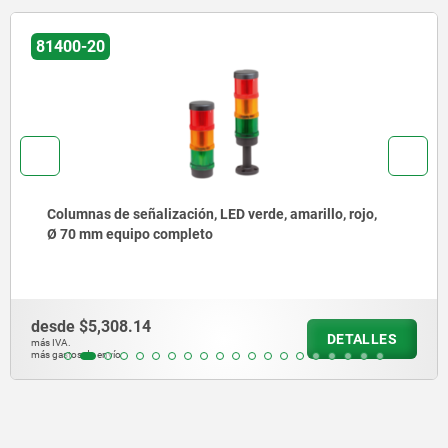
81400-35
lo, rojo,
Pie para tubo de Ø 25 mm
desde
$461.13
DETALLES
más IVA.
más gastos de envío