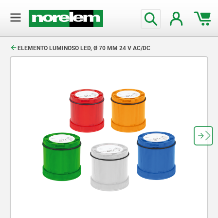
text.skipToContent
text.skipToNavigation
ELEMENTO LUMINOSO LED, Ø 70 MM 24 V AC/DC