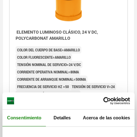
ELEMENTO LUMINOSO CLÁSICO, 24 V DC,
POLYCARBONAT AMARILLO
COLOR DEL CUERPO DE BASE=AMARILLO
COLOR FLUORESCENTE=AMARILLO
TENSIÓN NOMINAL DE SERVICIO=24 V/DC
CORRIENTE OPERATIVA NOMINAL=80MA
CORRIENTE DE ARRANQUE NOMINAL=500MA
FRECUENCIA DE SERVICIO HZ =50
TENSIÓN DE SERVICIO V=24
CLASE DE TENSIÓN DE SERVICIO=AC/DC
TOLERANCIA DE TENSIÓN DE SERVICIO=+/-10%
FRECUENCIA DE PARPADEO=1HZ
PORTALÁMPARAS=LED INTEGRADO
VIDA ÚTIL ÓPTICA=50.000
Consentimiento
Detalles
Acerca de las cookies
IMAGEN LUMINOSA=LUZ CONTINUA/ INTERMITENTE
VALOR MTTF (AÑOS)=2627
CLASE DE PROTECCIÓN=IP65