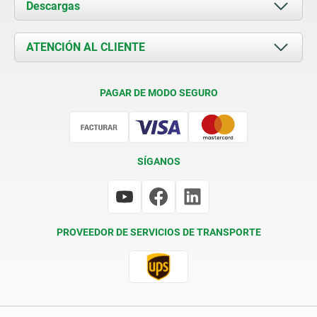
Acerca de nosotros
Descargas
Novedades
Documents
ATENCIÓN AL CLIENTE
Contacto
Condiciones de entrega
PAGAR DE MODO SEGURO
Certificación
SÍGANOS
PROVEEDOR DE SERVICIOS DE TRANSPORTE