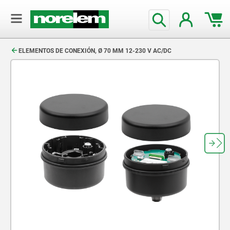
text.skipToContent
text.skipToNavigation
ELEMENTOS DE CONEXIÓN, Ø 70 MM 12-230 V AC/DC