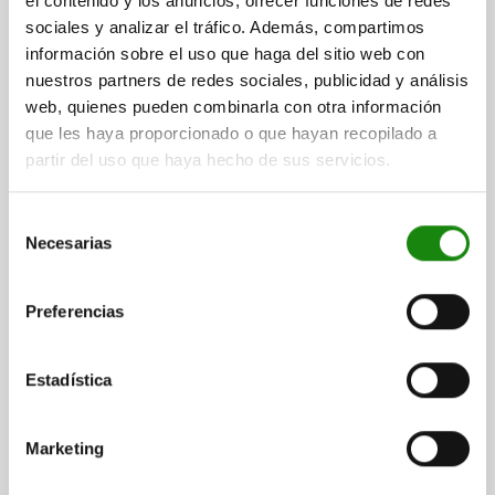
el contenido y los anuncios, ofrecer funciones de redes
81400-30
sociales y analizar el tráfico. Además, compartimos
información sobre el uso que haga del sitio web con
nuestros partners de redes sociales, publicidad y análisis
web, quienes pueden combinarla con otra información
que les haya proporcionado o que hayan recopilado a
partir del uso que haya hecho de sus servicios.
ELEMENTO DE CONEXIÓN CLÁSICO, FORMA:C,
Selección
POLIAMIDA NEGRO, KOMP:POLYCARBONAT NEGRO
Necesarias
de
consentimiento
FORMA=C
TENSIÓN DE SERVICIO V=10-31,6±0%
TIPO DE CONEXIÓN=M12 8 POLOS, CODIFICACIÓN A
Preferencias
CLASE DE TENSIÓN DE SERVICIO=DC
CLASE DE PROTECCIÓN=IP65
CLASE DE PROTECCIÓN=III
Estadística
GRADO DE SUCIEDAD=3
CATEGORÍA DE SOBRETENSIÓN=II
Referencia:
81400-30-13
Marketing
$2,786.36
DETALLES
más IVA.