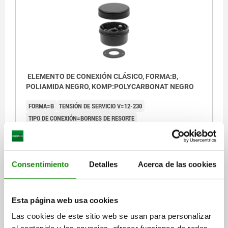
ELEMENTO DE CONEXIÓN CLÁSICO, FORMA:B,
POLIAMIDA NEGRO, KOMP:POLYCARBONAT NEGRO
FORMA=B
TENSIÓN DE SERVICIO V=12-230
TIPO DE CONEXIÓN=BORNES DE RESORTE
CLASE DE TENSIÓN DE SERVICIO=AC/DC
CLASE DE PROTECCIÓN=IP65
CLASE DE PROTECCIÓN=II
GRADO DE SUCIEDAD=3
CATEGORÍA DE SOBRETENSIÓN=II
Consentimiento
Detalles
Acerca de las cookies
Referencia:
81400-30-12
$856.35
Esta página web usa cookies
DETALLES
más IVA.
más gastos de envío
Las cookies de este sitio web se usan para personalizar