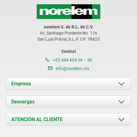
norelem S. de R.L. de C.V.
Av. Santiago Poniente No. 116
San Luis Potosí, S.L.P. CP: 78423
Central
+52 444 454 36 – 50
info@norelem.mx
Empresa
Acerca de nosotros
Descargas
Novedades
Documents
ATENCIÓN AL CLIENTE
Contacto
Condiciones de entrega