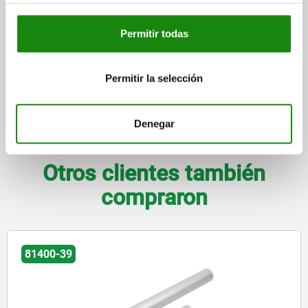
más gastos de envío
Permitir todas
FORMAS
Permitir la selección
DETALLES
Denegar
DESCARGAS
Otros clientes también
compraron
81400-39