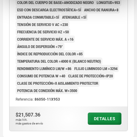
COLOR DEL CUERPO DE BASE=ANODIZADO NEGRO
LONGITUD=953
ESD CON DESCARGA ELECTROSTÁTICA=SÍ
ANCHO DE RANURA=8
ENTRADA CONMUTABLE=SÍ
ATENUABLE =SÍ
TENSIÓN DE SERVICIO V AC =230
FRECUENCIA DE SERVICIO HZ =50
CORRIENTE DE SERVICIO MÁX. A =16
ÁNGULO DE DISPERSIÓN =79°
ÍNDICE DE REPRODUCCIÓN DEL COLOR =85
TEMPERATURA DEL COLOR =4000 K (BLANCO NEUTRO)
RENDIMIENTO LUMÍNICO LM/W =86
FLUJO LUMINOSO LM =3294
CONSUMO DE POTENCIA W =40
CLASE DE PROTECCIÓN=IP20
CLASE DE PROTECCIÓN=II AISLAMIENTO PROTECTOR
POTENCIA DE CONEXIÓN MÁX. W=3500
Referencia:
86050-11X953
$21,507.36
DETALLES
más IVA.
más gastos de envío