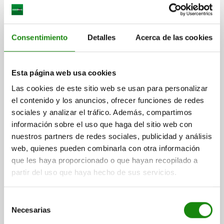
Consentimiento
Detalles
Acerca de las cookies
Esta página web usa cookies
LUZ LED ATENUABLE TIPO I, L=953, ALUMINIO
Las cookies de este sitio web se usan para personalizar
ANODIZADO NATURAL
el contenido y los anuncios, ofrecer funciones de redes
COLOR DEL CUERPO DE BASE=ANODIZADO NATURAL
sociales y analizar el tráfico. Además, compartimos
LONGITUD=953
ESD CON DESCARGA ELECTROSTÁTICA=NO
información sobre el uso que haga del sitio web con
ANCHO DE RANURA=8
ENTRADA CONMUTABLE=SÍ
nuestros partners de redes sociales, publicidad y análisis
ATENUABLE =SÍ
TENSIÓN DE SERVICIO V AC =230
web, quienes pueden combinarla con otra información
FRECUENCIA DE SERVICIO HZ =50
que les haya proporcionado o que hayan recopilado a
CORRIENTE DE SERVICIO MÁX. A =16
partir del uso que haya hecho de sus servicios.
ÁNGULO DE DISPERSIÓN =79°
ÍNDICE DE REPRODUCCIÓN DEL COLOR =85
Selección
TEMPERATURA DEL COLOR =4000 K (BLANCO NEUTRO)
Necesarias
de
RENDIMIENTO LUMÍNICO LM/W =86
FLUJO LUMINOSO LM =3294
consentimiento