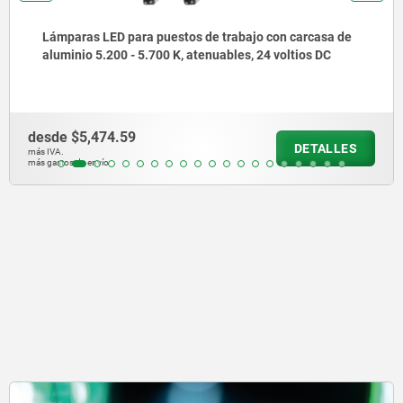
 carcasa de
Lámparas LED para puestos de trabajo co
ltios DC
aluminio 5.600 K, 230 voltios
desde
$4,536.07
DETALLES
más IVA.
más gastos de envío