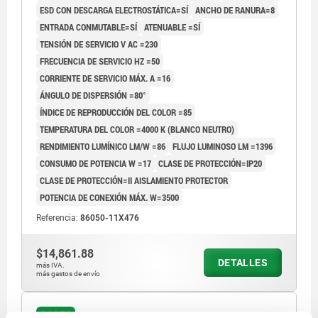
ESD CON DESCARGA ELECTROSTÁTICA=SÍ
ANCHO DE RANURA=8
ENTRADA CONMUTABLE=SÍ
ATENUABLE =SÍ
TENSIÓN DE SERVICIO V AC =230
FRECUENCIA DE SERVICIO HZ =50
CORRIENTE DE SERVICIO MÁX. A =16
ÁNGULO DE DISPERSIÓN =80°
ÍNDICE DE REPRODUCCIÓN DEL COLOR =85
TEMPERATURA DEL COLOR =4000 K (BLANCO NEUTRO)
RENDIMIENTO LUMÍNICO LM/W =86
FLUJO LUMINOSO LM =1396
CONSUMO DE POTENCIA W =17
CLASE DE PROTECCIÓN=IP20
CLASE DE PROTECCIÓN=II AISLAMIENTO PROTECTOR
POTENCIA DE CONEXIÓN MÁX. W=3500
Referencia:
86050-11X476
$14,861.88
DETALLES
más IVA.
más gastos de envío
86050