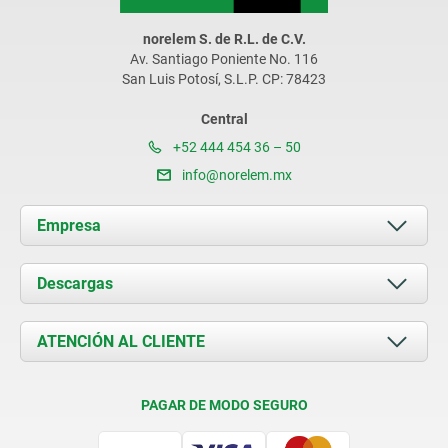
norelem S. de R.L. de C.V.
Av. Santiago Poniente No. 116
San Luis Potosí, S.L.P. CP: 78423
Central
+52 444 454 36 – 50
info@norelem.mx
Empresa
Acerca de nosotros
Descargas
Novedades
Documents
ATENCIÓN AL CLIENTE
Contacto
Condiciones de entrega
PAGAR DE MODO SEGURO
Certificación