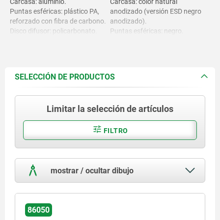
Carcasa: aluminio.
Carcasa: color natural
Puntas esféricas: plástico PA,
anodizado (versión ESD negro
reforzado con fibra de carbono.
anodizado).
Disco difusor: policarbonato.
Puntas esféricas: negro.
Pulsador: plástico ABS/PA.
Disco difusor: transparente.
Pulsador: azul, permite
iluminación (versión ESD
naranja, permite iluminación).
SELECCIÓN DE PRODUCTOS
Limitar la selección de artículos
FILTRO
mostrar / ocultar dibujo
86050