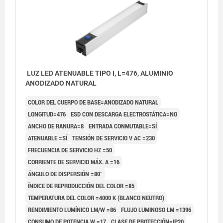
LUZ LED ATENUABLE TIPO I, L=476, ALUMINIO
ANODIZADO NATURAL
COLOR DEL CUERPO DE BASE=ANODIZADO NATURAL
LONGITUD=476
ESD CON DESCARGA ELECTROSTÁTICA=NO
ANCHO DE RANURA=8
ENTRADA CONMUTABLE=SÍ
ATENUABLE =SÍ
TENSIÓN DE SERVICIO V AC =230
FRECUENCIA DE SERVICIO HZ =50
CORRIENTE DE SERVICIO MÁX. A =16
ÁNGULO DE DISPERSIÓN =80°
ÍNDICE DE REPRODUCCIÓN DEL COLOR =85
TEMPERATURA DEL COLOR =4000 K (BLANCO NEUTRO)
RENDIMIENTO LUMÍNICO LM/W =86
FLUJO LUMINOSO LM =1396
1) Lado de entrada
CONSUMO DE POTENCIA W =17
CLASE DE PROTECCIÓN=IP20