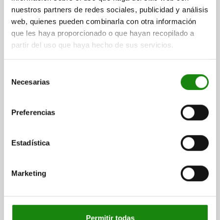
nuestros partners de redes sociales, publicidad y análisis
web, quienes pueden combinarla con otra información
que les haya proporcionado o que hayan recopilado a
partir del uso que haya hecho de sus servicios.
CARRIL TELESCÓPICO EXTENSIÓN COMPLETA
Selección
150X11X16, ALUMINIO PLATA, ANODIZADO, S=151
Necesarias
de
LONGITUD=150
CARRERA S=151
A=12
A1=63
A2=126
consentimiento
A3=63
A4=126
ANCHURA=11
ALTURA=16
Preferencias
CAPACIDAD DE CARGA POR PAR KG=4
Referencia:
21332-05-0150
Estadística
$907.82
DETALLES
más IVA.
más gastos de envío
Marketing
DETALLES
Permitir todas