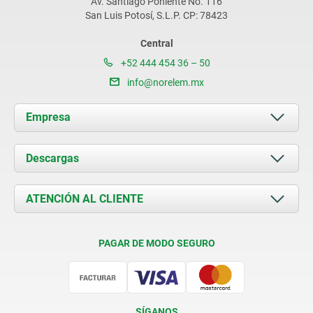
Av. Santiago Poniente No. 116
San Luis Potosí, S.L.P. CP: 78423
Central
+52 444 454 36 – 50
info@norelem.mx
Empresa
Acerca de nosotros
Descargas
Novedades
Documents
ATENCIÓN AL CLIENTE
Contacto
Condiciones de entrega
PAGAR DE MODO SEGURO
Certificación
SÍGANOS