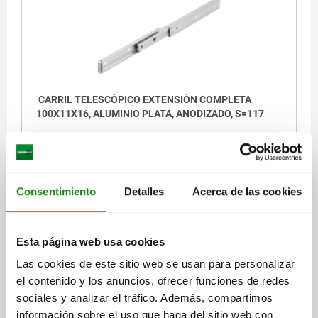
1) La longitud del carril de 80 mm no tiene
perforación aquí
CARRIL TELESCÓPICO EXTENSIÓN COMPLETA
100X11X16, ALUMINIO PLATA, ANODIZADO, S=117
LONGITUD=100
CARRERA S=117
A=12
A1=38
A2=76
A3=38
A4=76
ANCHURA=11
ALTURA=16
CAPACIDAD DE CARGA POR PAR KG=3
Consentimiento
Detalles
Acerca de las cookies
Referencia:
21332-05-0100
$694.41
DETALLES
Esta página web usa cookies
más IVA.
más gastos de envío
Las cookies de este sitio web se usan para personalizar
el contenido y los anuncios, ofrecer funciones de redes
21332-05
sociales y analizar el tráfico. Además, compartimos
información sobre el uso que haga del sitio web con