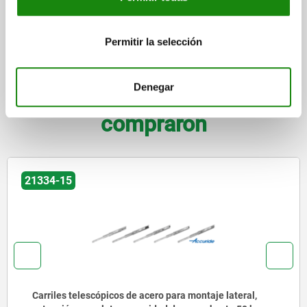
CAD
Permitir la selección
DESCARGAS
Denegar
Otros clientes también
compraron
-15
2133
les telescópicos de acero para montaje lateral,
Guí