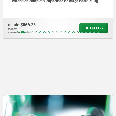
sión completa, capacidad de carga hasta 50 kg
lat
car
$866.28
desd
DETALLES
más IVA.
 de envío
más gast