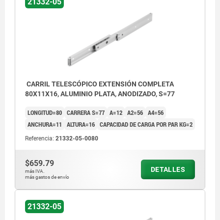
21332-05
CARRIL TELESCÓPICO EXTENSIÓN COMPLETA
80X11X16, ALUMINIO PLATA, ANODIZADO, S=77
LONGITUD=80
CARRERA S=77
A=12
A2=56
A4=56
ANCHURA=11
ALTURA=16
CAPACIDAD DE CARGA POR PAR KG=2
Referencia:
21332-05-0080
$659.79
DETALLES
más IVA.
más gastos de envío
21332-05