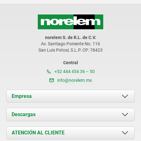
norelem S. de R.L. de C.V.
Av. Santiago Poniente No. 116
San Luis Potosí, S.L.P. CP: 78423
Central
+52 444 454 36 – 50
info@norelem.mx
Empresa
Acerca de nosotros
Descargas
Novedades
Documents
ATENCIÓN AL CLIENTE
Contacto