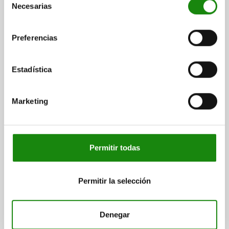
Necesarias
más gastos de envío
de
consentimiento
21333-95
Preferencias
Estadística
Marketing
CARRIL TELESCÓPICO CON EXTENSIÓN PARCIAL A
LO 100X5,2X15,5, FORMA:B, ACERO INOXIDABLE,
ACABADO NATURAL, S=68,5
Permitir todas
LONGITUD=100
CARRERA S=68,5
FORMA=B
A=12
A1=38
A2=62
A3=76
A4=38
A5=60
A6=76
ANCHURA=5,2
Permitir la selección
ALTURA=15,5
CAPACIDAD DE CARGA POR PAR KG=16
Referencia:
21333-95-20100
Denegar
$659.79