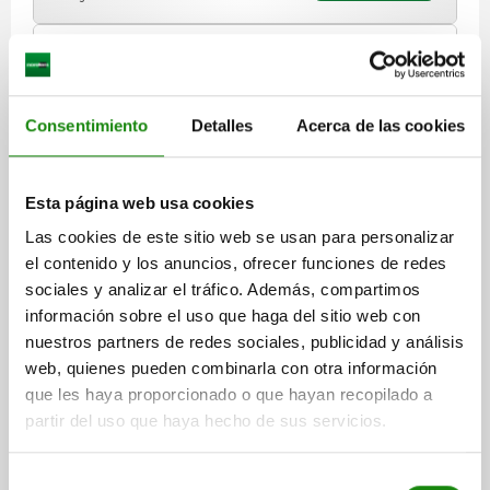
21333-95
Consentimiento
Detalles
Acerca de las cookies
Esta página web usa cookies
Las cookies de este sitio web se usan para personalizar
CARRIL TELESCÓPICO CON EXTENSIÓN PARCIAL A
el contenido y los anuncios, ofrecer funciones de redes
LO 80X5,2X15,5, FORMA:B, ACERO INOXIDABLE,
sociales y analizar el tráfico. Además, compartimos
ACABADO NATURAL, S=48,5
información sobre el uso que haga del sitio web con
LONGITUD=80
CARRERA S=48,5
FORMA=B
A=12
A2=42
nuestros partners de redes sociales, publicidad y análisis
A3=56
A5=40
A6=46
ANCHURA=5,2
ALTURA=15,5
web, quienes pueden combinarla con otra información
CAPACIDAD DE CARGA POR PAR KG=14
que les haya proporcionado o que hayan recopilado a
Referencia:
21333-95-20080
partir del uso que haya hecho de sus servicios.
$620.06
Selección
DETALLES
más IVA.