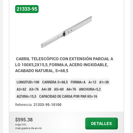
1) La longitud del carril de 80 mm no tiene
21333-95
perforación aquí
CARRIL TELESCÓPICO CON EXTENSIÓN PARCIAL A
LO 100X5,2X15,5, FORMA:A, ACERO INOXIDABLE,
ACABADO NATURAL, S=68,5
LONGITUD=100
CARRERA S=68,5
FORMA=A
A=12
A1=38
A2=62
A3=76
A4=38
A5=60
A6=76
ANCHURA=5,2
ALTURA=15,5
CAPACIDAD DE CARGA POR PAR KG=16
Referencia:
21333-95-10100
$595.38
DETALLES
más IVA.
más gastos de envío