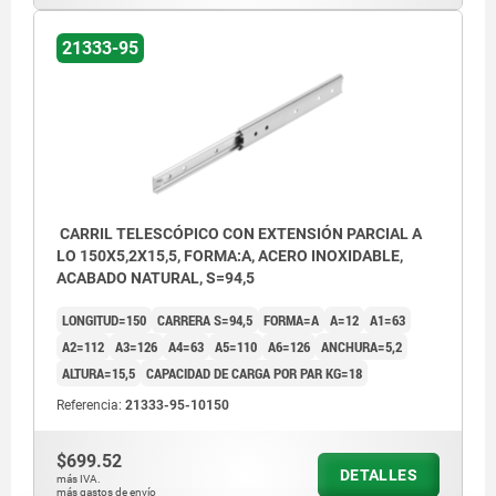
21333-95
CARRIL TELESCÓPICO CON EXTENSIÓN PARCIAL A
LO 150X5,2X15,5, FORMA:A, ACERO INOXIDABLE,
ACABADO NATURAL, S=94,5
LONGITUD=150
CARRERA S=94,5
FORMA=A
A=12
A1=63
A2=112
A3=126
A4=63
A5=110
A6=126
ANCHURA=5,2
ALTURA=15,5
CAPACIDAD DE CARGA POR PAR KG=18
Referencia:
21333-95-10150
$699.52
DETALLES
más IVA.
más gastos de envío