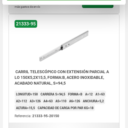
DETALLES
más IVA.
más gastos de envío
21333-95
CARRIL TELESCÓPICO CON EXTENSIÓN PARCIAL A
LO 150X5,2X15,5, FORMA:B, ACERO INOXIDABLE,
ACABADO NATURAL, S=94,5
LONGITUD=150
CARRERA S=94,5
FORMA=B
A=12
A1=63
A2=112
A3=126
A4=63
A5=110
A6=126
ANCHURA=5,2
ALTURA=15,5
CAPACIDAD DE CARGA POR PAR KG=18
Referencia:
21333-95-20150