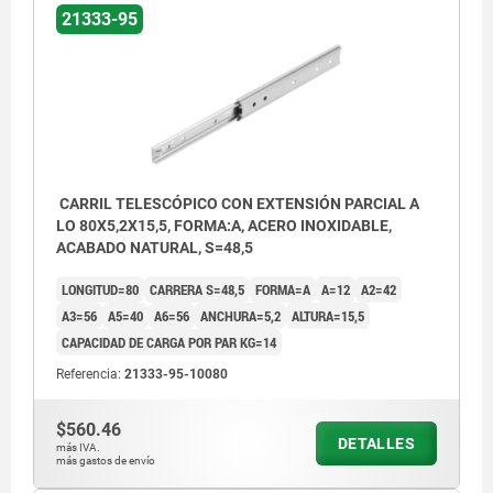
21333-95
CARRIL TELESCÓPICO CON EXTENSIÓN PARCIAL A
LO 80X5,2X15,5, FORMA:A, ACERO INOXIDABLE,
ACABADO NATURAL, S=48,5
LONGITUD=80
CARRERA S=48,5
FORMA=A
A=12
A2=42
A3=56
A5=40
A6=56
ANCHURA=5,2
ALTURA=15,5
CAPACIDAD DE CARGA POR PAR KG=14
Referencia:
21333-95-10080
$560.46
DETALLES
más IVA.
más gastos de envío