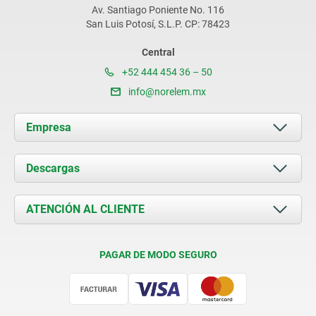
Av. Santiago Poniente No. 116
San Luis Potosí, S.L.P. CP: 78423
Central
+52 444 454 36 – 50
info@norelem.mx
Empresa
Acerca de nosotros
Descargas
Novedades
Documents
ATENCIÓN AL CLIENTE
Contacto
Condiciones de entrega
PAGAR DE MODO SEGURO
Certificación