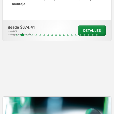
montaje
desde
$874.41
DETALLES
más IVA.
más gastos de envío