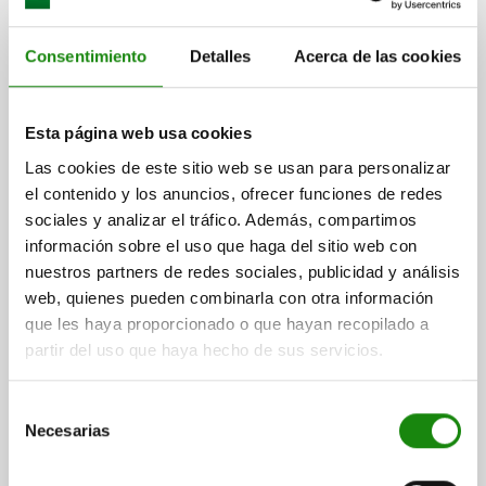
Consentimiento
Detalles
Acerca de las cookies
ELEMENTO DE UNIÓN 2 PIEZAS, FORMA:E ELEMENTO
INSERTABLE CON CIE, ACERO, ISO=16B-2
Esta página web usa cookies
N.º ISO=16 B-2
VERSIÓN 2=CIERRE DE MUELLE
FORMA=E
Las cookies de este sitio web se usan para personalizar
VERSIÓN=ELEMENTO INSERTABLE
P=25,4
el contenido y los anuncios, ofrecer funciones de redes
ADECUADO PARA CADENA=1 X 17,02 MM
sociales y analizar el tráfico. Además, compartimos
información sobre el uso que haga del sitio web con
Referencia:
22201-31001702
nuestros partners de redes sociales, publicidad y análisis
web, quienes pueden combinarla con otra información
$118.30
DETALLES
más IVA.
que les haya proporcionado o que hayan recopilado a
más gastos de envío
partir del uso que haya hecho de sus servicios.
22201
Selección
Necesarias
de
consentimiento