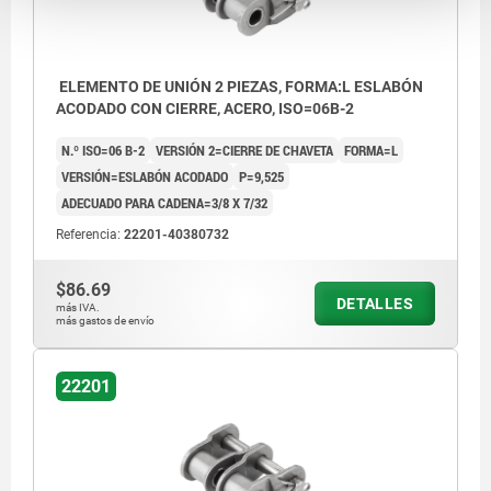
ELEMENTO DE UNIÓN 2 PIEZAS, FORMA:L ESLABÓN
ACODADO CON CIERRE, ACERO, ISO=06B-2
N.º ISO=06 B-2
VERSIÓN 2=CIERRE DE CHAVETA
FORMA=L
VERSIÓN=ESLABÓN ACODADO
P=9,525
ADECUADO PARA CADENA=3/8 X 7/32
Referencia:
22201-40380732
$86.69
DETALLES
más IVA.
más gastos de envío
22201