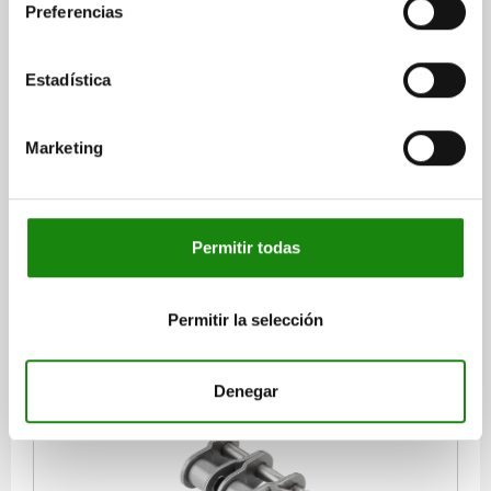
Preferencias
Estadística
ELEMENTO DE UNIÓN 2 PIEZAS, FORMA:L ESLABÓN
ACODADO CON CIERRE, ACERO, ISO=05B-2
Marketing
N.º ISO=05 B-2
VERSIÓN 2=CIERRE DE CHAVETA
FORMA=L
VERSIÓN=ESLABÓN ACODADO
P=8
ADECUADO PARA CADENA=8,0 X 3,0MM
Referencia:
22201-40800030
Permitir todas
$114.98
DETALLES
más IVA.
Permitir la selección
más gastos de envío
Denegar
22201