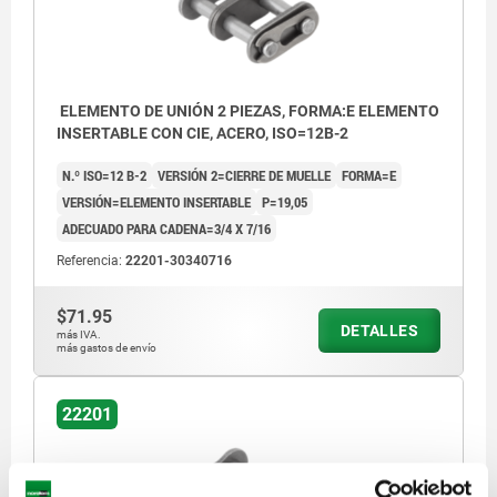
ELEMENTO DE UNIÓN 2 PIEZAS, FORMA:E ELEMENTO
INSERTABLE CON CIE, ACERO, ISO=12B-2
N.º ISO=12 B-2
VERSIÓN 2=CIERRE DE MUELLE
FORMA=E
VERSIÓN=ELEMENTO INSERTABLE
P=19,05
ADECUADO PARA CADENA=3/4 X 7/16
Referencia:
22201-30340716
$71.95
DETALLES
más IVA.
más gastos de envío
22201