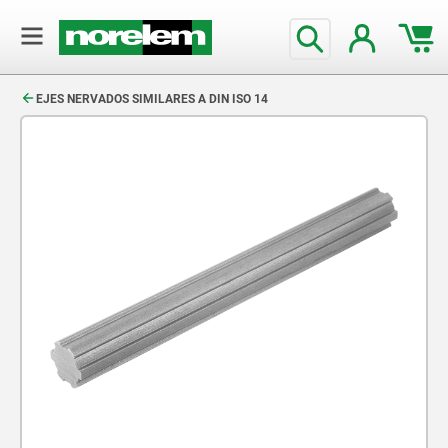
text.skipToContent
text.skipToNavigation
EJES NERVADOS SIMILARES A DIN ISO 14