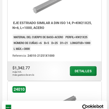
EJE ESTRIADO SIMILAR A DIN ISO 14, P=KW21X25,
N=6, L=1000, ACERO
MATERIAL DEL CUERPO DE BASE=ACERO
PERFIL=KW21X25
NÚMERO DE CUÑAS =6
B=5
D=25
D1=21
LONGITUD=1000
L MÁX.=3000
Referencia:
24010-21251X1000
$1,342.77
DETALLES
más IVA.
más gastos de envío
24010