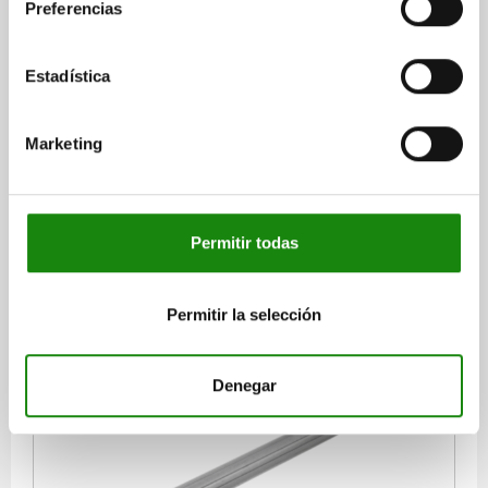
Preferencias
Estadística
EJE ESTRIADO SIMILAR A DIN ISO 14, P=KW26X32,
N=6, L=1000, ACERO
Marketing
MATERIAL DEL CUERPO DE BASE=ACERO
PERFIL=KW26X32
NÚMERO DE CUÑAS =6
B=6
D=32
D1=26
LONGITUD=1000
L MÁX.=3000
Referencia:
24010-26321X1000
Permitir todas
$2,128.67
DETALLES
más IVA.
Permitir la selección
más gastos de envío
24010
Denegar