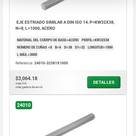
EJE ESTRIADO SIMILAR A DIN ISO 14, P=KW32X38,
N=8, L=1000, ACERO
MATERIAL DEL CUERPO DE BASE=ACERO
PERFIL=KW32X38
NÚMERO DE CUÑAS =8
B=6
D=38
D1=32
LONGITUD=1000
L MÁX.=3000
Referencia:
24010-32381X1000
$3,064.18
DETALLES
más IVA.
más gastos de envío
24010