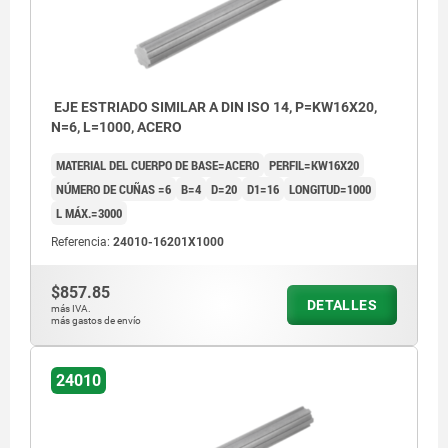
EJE ESTRIADO SIMILAR A DIN ISO 14, P=KW16X20,
N=6, L=1000, ACERO
MATERIAL DEL CUERPO DE BASE=ACERO
PERFIL=KW16X20
NÚMERO DE CUÑAS =6
B=4
D=20
D1=16
LONGITUD=1000
L MÁX.=3000
Referencia:
24010-16201X1000
$857.85
DETALLES
más IVA.
más gastos de envío
24010