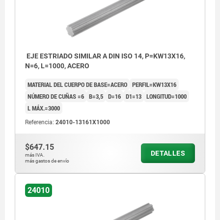
EJE ESTRIADO SIMILAR A DIN ISO 14, P=KW13X16,
N=6, L=1000, ACERO
MATERIAL DEL CUERPO DE BASE=ACERO
PERFIL=KW13X16
NÚMERO DE CUÑAS =6
B=3,5
D=16
D1=13
LONGITUD=1000
L MÁX.=3000
Referencia:
24010-13161X1000
$647.15
DETALLES
más IVA.
más gastos de envío
24010