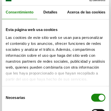
Consentimiento
Detalles
Acerca de las cookies
EJE ESTRIADO SIMILAR A DIN ISO 14, P=KW23X28,
N=6, L=1000, ACERO
Esta página web usa cookies
MATERIAL DEL CUERPO DE BASE=ACERO
PERFIL=KW23X28
Las cookies de este sitio web se usan para personalizar
NÚMERO DE CUÑAS =6
B=6
D=28
D1=23
LONGITUD=1000
el contenido y los anuncios, ofrecer funciones de redes
L MÁX.=3000
sociales y analizar el tráfico. Además, compartimos
Referencia:
24010-23281X1000
información sobre el uso que haga del sitio web con
nuestros partners de redes sociales, publicidad y análisis
$1,677.17
web, quienes pueden combinarla con otra información
DETALLES
más IVA.
que les haya proporcionado o que hayan recopilado a
más gastos de envío
partir del uso que haya hecho de sus servicios.
24010
Selección
Necesarias
de
consentimiento