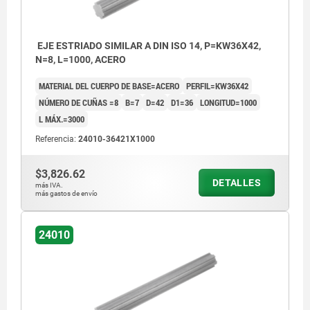
EJE ESTRIADO SIMILAR A DIN ISO 14, P=KW36X42,
N=8, L=1000, ACERO
MATERIAL DEL CUERPO DE BASE=ACERO
PERFIL=KW36X42
NÚMERO DE CUÑAS =8
B=7
D=42
D1=36
LONGITUD=1000
L MÁX.=3000
Referencia:
24010-36421X1000
$3,826.62
DETALLES
más IVA.
más gastos de envío
24010