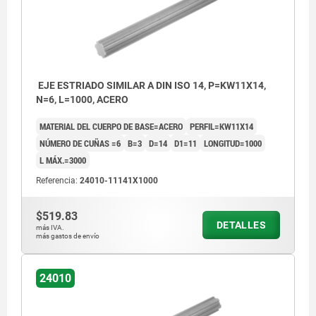
EJE ESTRIADO SIMILAR A DIN ISO 14, P=KW11X14,
N=6, L=1000, ACERO
MATERIAL DEL CUERPO DE BASE=ACERO
PERFIL=KW11X14
NÚMERO DE CUÑAS =6
B=3
D=14
D1=11
LONGITUD=1000
L MÁX.=3000
Referencia:
24010-11141X1000
$519.83
DETALLES
más IVA.
más gastos de envío
24010