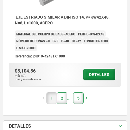
EJE ESTRIADO SIMILAR A DIN ISO 14, P=KW42X48,
N=8, L=1000, ACERO
MATERIAL DEL CUERPO DE BASE=ACERO
PERFIL=KW42X48
NÚMERO DE CUÑAS =8
B=8
D=48
D1=42
LONGITUD=1000
L MÁX.=3000
Referencia:
24010-42481X1000
$5,104.36
DETALLES
más IVA.
más gastos de envío
1
2
5
DETALLES