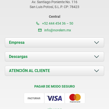
Av. Santiago Poniente No. 116
San Luis Potosí, S.L.P. CP: 78423
Central
+52 444 454 36 – 50
info@norelem.mx
Empresa
Acerca de nosotros
Descargas
Novedades
Documents
ATENCIÓN AL CLIENTE
Contacto
Condiciones de entrega
PAGAR DE MODO SEGURO
Certificación