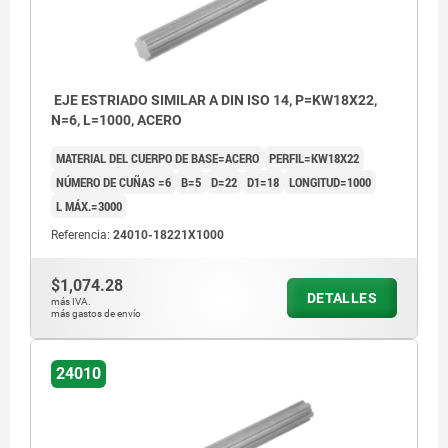
EJE ESTRIADO SIMILAR A DIN ISO 14, P=KW18X22,
N=6, L=1000, ACERO
MATERIAL DEL CUERPO DE BASE=ACERO
PERFIL=KW18X22
NÚMERO DE CUÑAS =6
B=5
D=22
D1=18
LONGITUD=1000
L MÁX.=3000
Referencia:
24010-18221X1000
$1,074.28
DETALLES
más IVA.
más gastos de envío
24010