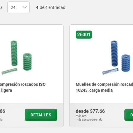
na
4
de 4 entradas
26001
compresión roscados ISO
Muelles de compresión rosca
 ligera
10243, carga media
.66
desde
$77.66
DETALLES
D
más IVA.
ío
más gastos de envío