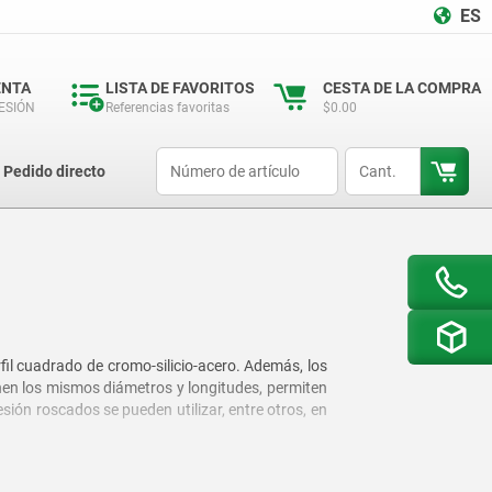
ES
ENTA
LISTA DE FAVORITOS
CESTA DE LA COMPRA
SESIÓN
Referencias favoritas
$0.00
productCode
qty
Pedido directo
il cuadrado de cromo-silicio-acero. Además, los
en los mismos diámetros y longitudes, permiten
sión roscados se pueden utilizar, entre otros, en