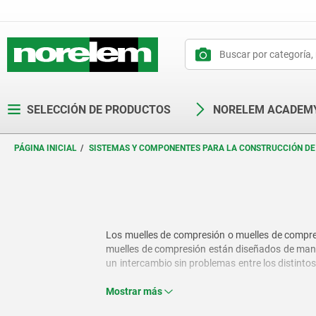
text.skipToContent
text.skipToNavigation
SELECCIÓN DE PRODUCTOS
NORELEM ACADEM
PÁGINA INICIAL
SISTEMAS Y COMPONENTES PARA LA CONSTRUCCIÓN DE
Los muelles de compresión o muelles de compres
muelles de compresión están diseñados de mane
un intercambio sin problemas entre los distintos
la construcción de máquinas, de herramientas y
Mostrar más