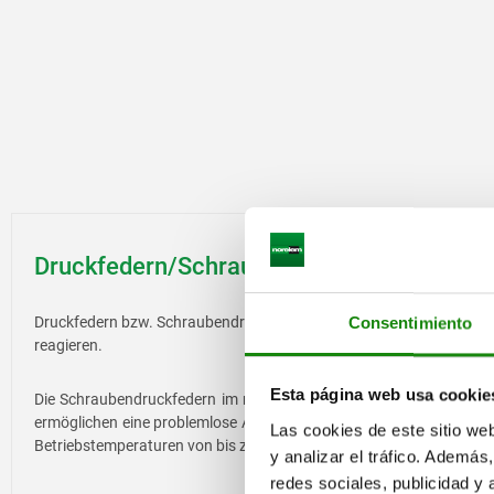
51
53
56
57
61
66
67
71
76
Druckfedern/Schraubendruckfedern von n
81
92
Druckfedern bzw. Schraubendruckfedern im norelem Sortiment setzen
Consentimiento
114
reagieren.
122
Esta página web usa cookie
Die Schraubendruckfedern im norelem Sortiment weisen standar
ermöglichen eine problemlose Auswechselbarkeit zwischen den ver
Las cookies de este sitio we
Betriebstemperaturen von bis zu 230°C eingesetzt werden.
y analizar el tráfico. Ademá
redes sociales, publicidad y