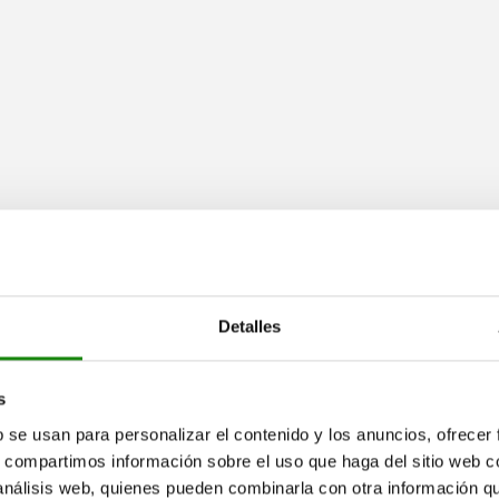
orelem
 sich aus einem rechteckigen Profildraht aus Chrom-Silizium-Stahl zus
Detalles
s
dmäßig einen Durchmesser von 10 – 25 mm und eine Länge von 25 – 30
schiedenen Belastungsstufen. Außerdem lässt das spezielle Profil der 
b se usan para personalizar el contenido y los anuncios, ofrecer
s, compartimos información sobre el uso que haga del sitio web 
 análisis web, quienes pueden combinarla con otra información q