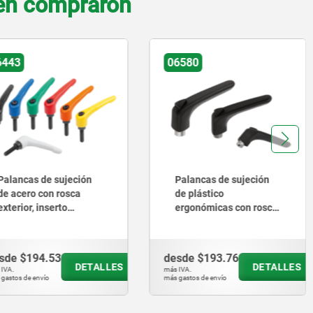
ién compraron
6443
06580
Palancas de sujeción
Palancas de sujeción
de acero con rosca
de plástico
exterior, inserto
ergonómicas con rosca
roscado de acero
interior, inserto
bruñido
roscado de acero
pasivado en azul
sde
$194.53
desde
$193.76
DETALLES
DETALLES
IVA.
más IVA.
gastos de envío
más gastos de envío