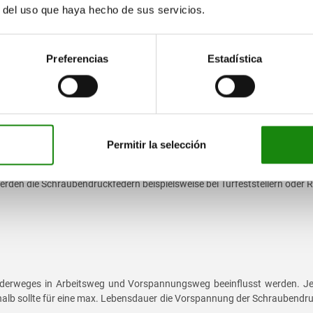
r del uso que haya hecho de sus servicios.
r Industrie
Preferencias
Estadística
ern unter anderem im Werkzeug-, Maschinen- sowie im Vorrichtungsbau
Permitir la selección
ie norelem Druckfedern/Schraubendruckfedern zum Einsatz. Auch bei
werden die Schraubendruckfedern beispielsweise bei Türfeststellern oder
ederweges in Arbeitsweg und Vorspannungsweg beeinflusst werden. Je 
halb sollte für eine max. Lebensdauer die Vorspannung der Schraubendruc