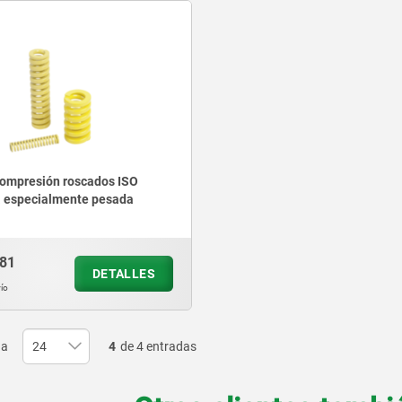
compresión roscados ISO
a especialmente pesada
.81
DETALLES
ío
na
4
de 4 entradas