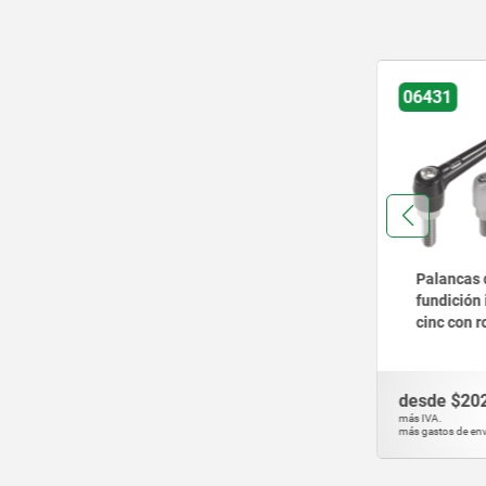
23
203
24
305
26
27
06464
06431
29
30
31
32
33
35
Palancas de sujeción
Palancas 
36
de acero inoxidable
fundición
38
con rosca exterior y
cinc con r
41
tapa protectora, inserto
negro y pl
roscado de acero
inserto r
42
inoxidable
acero ino
43
desde
$553.42
desde
$20
DETALLES
más IVA.
más IVA.
45
más gastos de envío
más gastos de env
46
48