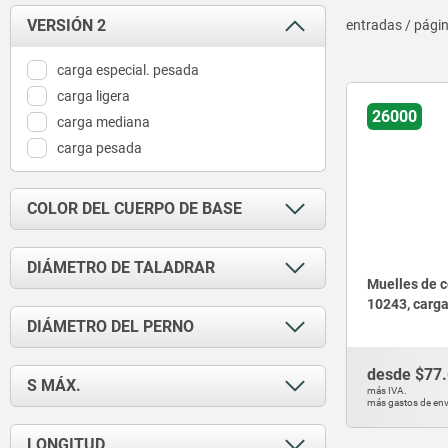
VERSIÓN 2
entradas / pági
carga especial. pesada
carga ligera
26000
carga mediana
carga pesada
COLOR DEL CUERPO DE BASE
amarillo
DIÁMETRO DE TALADRAR
azul
Muelles de 
10243, carga
Rojo
10
DIÁMETRO DEL PERNO
verde
12,5
16
5
desde
$77
S MÁX.
20
más IVA.
6,3
más gastos de env
25
8
6,3
LONGITUD