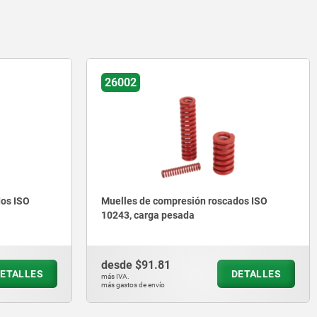
26002
dos ISO
Muelles de compresión roscados ISO
10243, carga pesada
desde
$91.81
ETALLES
DETALLES
más IVA.
más gastos de envío