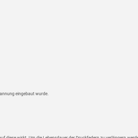
spannung eingebaut wurde.
auf diese wirkt. Um die Lebensdauer der Druckfedern zu verlängern werde