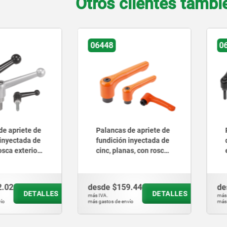
Otros clientes tamb
06448
0
de apriete de
Palancas de apriete de
 inyectada de
fundición inyectada de
osca exterior,
cinc, planas, con rosca
ateado,
interior, naranja puro
oscado de
satinado, inserto
xidable
roscado de acero
2.02
desde
$159.44
de
bruñido
DETALLES
DETALLES
más IVA.
más 
ío
más gastos de envío
más 