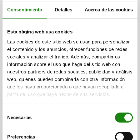
Consentimiento
Detalles
Acerca de las cookies
BISAGRA CON MUELLE MUELLE DE CIERRE A=50,
B=50, ACERO CINCADO
Esta página web usa cookies
VERSIÓN 1=MUELLE CERRADO
MATERIAL DEL CUERPO DE BASE=ACERO
LONGITUD=50
A1=9
Las cookies de este sitio web se usan para personalizar
ANCHURA=50
B1=30
D=5
D1=4
S=2
F1 N=1200
el contenido y los anuncios, ofrecer funciones de redes
F2 N =1200
sociales y analizar el tráfico. Además, compartimos
información sobre el uso que haga del sitio web con
Referencia:
27900-50501
nuestros partners de redes sociales, publicidad y análisis
web, quienes pueden combinarla con otra información
$290.47
DETALLES
más IVA.
que les haya proporcionado o que hayan recopilado a
más gastos de envío
partir del uso que haya hecho de sus servicios.
27900
Selección
Necesarias
de
consentimiento
Preferencias