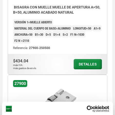
BISAGRA CON MUELLE MUELLE DE APERTURA A=50,
B=50, ALUMINIO ACABADO NATURAL
VERSIÓN 1=MUELLE ABIERTO
MATERIAL DEL CUERPO DE BASE=ALUMINIO
LONGITUD=50
A1=9
ANCHURA=50
B1=30
D=5
D1=4
S=2
F1 N=1030
F2 N =2110
Referencia:
27900-250500
$434.04
DETALLES
más IVA.
más gastos de envío
27900