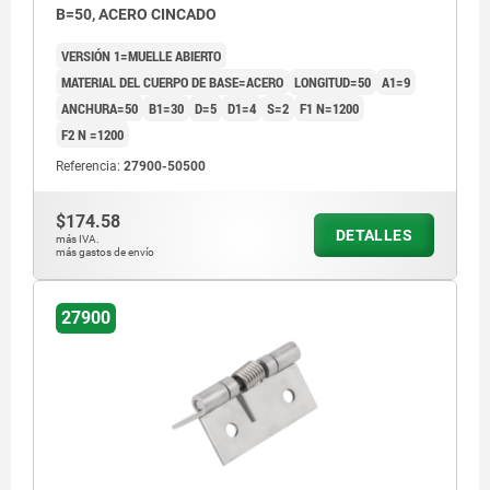
B=50, ACERO CINCADO
VERSIÓN 1=MUELLE ABIERTO
MATERIAL DEL CUERPO DE BASE=ACERO
LONGITUD=50
A1=9
ANCHURA=50
B1=30
D=5
D1=4
S=2
F1 N=1200
F2 N =1200
Referencia:
27900-50500
$174.58
DETALLES
más IVA.
más gastos de envío
27900