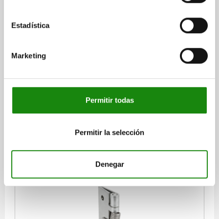
Estadística
BISAGRA CON MUELLE MUELLE DE CIERRE A=50,
B=50, ACERO INOXIDABLE A2 ACABADO NATURAL
Marketing
VERSIÓN 1=MUELLE CERRADO
MATERIAL DEL CUERPO DE BASE=ACERO INOXIDABLE A2
LONGITUD=50
A1=10
ANCHURA=50
B1=30
D=5
D1=4
S=2
F1 N=2780
F2 N =2830
Permitir todas
Referencia:
27900-150501
Permitir la selección
$420.80
DETALLES
más IVA.
más gastos de envío
Denegar
27900