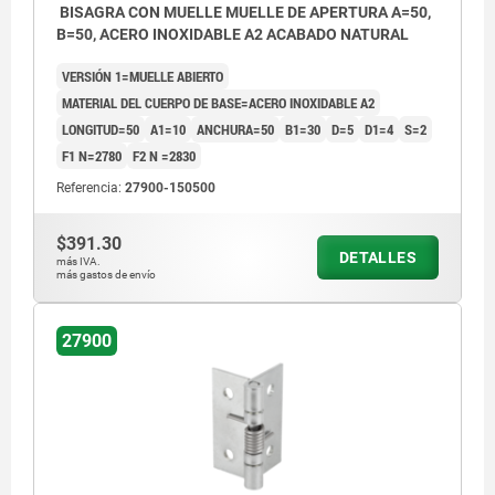
BISAGRA CON MUELLE MUELLE DE APERTURA A=50,
B=50, ACERO INOXIDABLE A2 ACABADO NATURAL
VERSIÓN 1=MUELLE ABIERTO
MATERIAL DEL CUERPO DE BASE=ACERO INOXIDABLE A2
LONGITUD=50
A1=10
ANCHURA=50
B1=30
D=5
D1=4
S=2
F1 N=2780
F2 N =2830
Referencia:
27900-150500
$391.30
DETALLES
más IVA.
más gastos de envío
27900