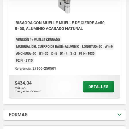
BISAGRA CON MUELLE MUELLE DE CIERRE A=50,
B=50, ALUMINIO ACABADO NATURAL
VERSIÓN 1=MUELLE CERRADO
MATERIAL DEL CUERPO DE BASE=ALUMINIO
LONGITUD=50
A1=9
ANCHURA=50
B1=30
D=5
D1=4
S=2
F1 N=1030
F2 N =2110
Referencia:
27900-250501
$434.04
DETALLES
más IVA.
más gastos de envío
FORMAS