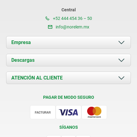
Central
+52 444 454 36 – 50
info@norelem.mx
Empresa
Acerca de nosotros
Descargas
Novedades
Documents
ATENCIÓN AL CLIENTE
Contacto
Condiciones de entrega
PAGAR DE MODO SEGURO
Certificación
SÍGANOS