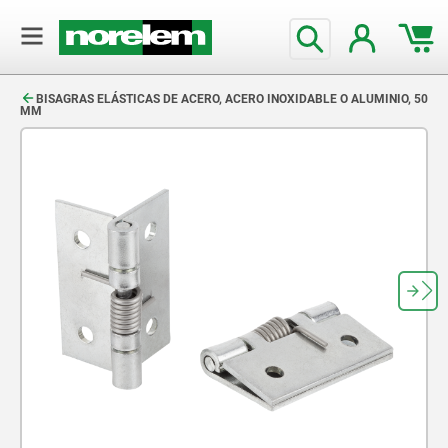
text.skipToContent
text.skipToNavigation
BISAGRAS ELÁSTICAS DE ACERO, ACERO INOXIDABLE O ALUMINIO, 50
MM