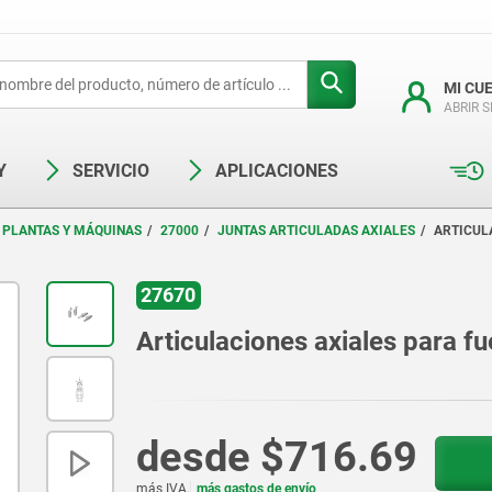
MI CU
ABRIR 
Y
SERVICIO
APLICACIONES
 PLANTAS Y MÁQUINAS
27000
JUNTAS ARTICULADAS AXIALES
ARTICUL
27670
Articulaciones axiales para fu
desde
$716.69
más IVA.
más gastos de envío