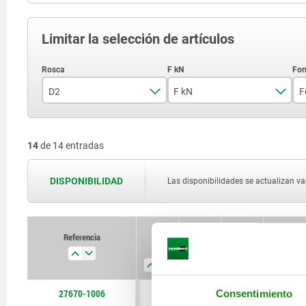
Limitar la selección de artículos
D2
F kN
F
M6
2,5
14
de 14 entradas
M8
5
M10
7,5
DISPONIBILIDAD
Las disponibilidades se actualizan var
M12
Referencia
D2
F kN
Forma
D1
27670-1006
M6
2,5
A
10
Consentimiento