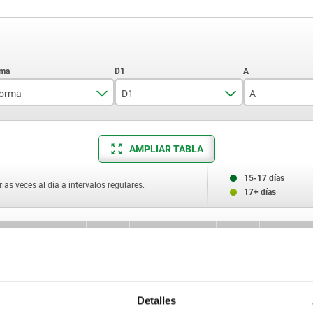
orma
D1
A
A
10
21
AMPLIAR TABLA
B
13
25
C
16
26
15-17 días
ias veces al día a intervalos regulares.
17+ días
D
30
35
A
L
L3
E
α
M Nm
Par de
apriete má
25
23,5
11
12
20°
5,2
12,4
Detalles