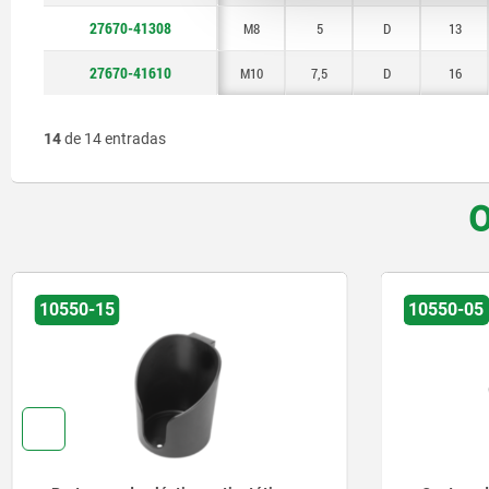
27670-41308
M8
5
D
13
27670-41610
M10
7,5
D
16
14
de 14 entradas
O
10550-05
10550-10