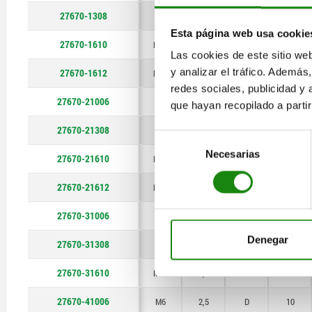
27670-1308
M8
5
A
13
Esta página web usa cookie
27670-1610
M10
7,5
A
16
Las cookies de este sitio we
y analizar el tráfico. Ademá
27670-1612
M12
7,5
A
16
redes sociales, publicidad y
27670-21006
M6
2,5
B
10
que hayan recopilado a parti
27670-21308
M8
5
B
13
Selección
Necesarias
de
27670-21610
M10
7,5
B
16
consentimiento
27670-21612
M12
7,5
B
16
27670-31006
M6
2,5
C
10
Denegar
27670-31308
M8
5
C
13
27670-31610
M10
7,5
C
16
27670-41006
M6
2,5
D
10