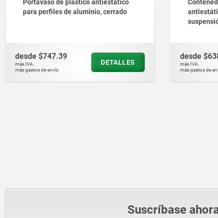
Contenedores de agarre de plástico
Adaptador
antiestático para perfil de
de perfil,
suspensión
desde
$638.43
desde
$21
DETALLES
más IVA.
más IVA.
más gastos de envío
más gastos de en
Suscríbase ahora