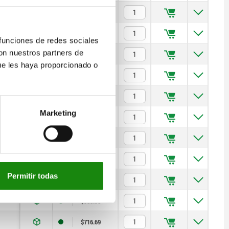
$903.91
$1,002.64
 funciones de redes sociales
con nuestros partners de
$1,046.58
ue les haya proporcionado o
$760.03
$903.31
Marketing
$1,007.75
$1,061.33
$745.58
Permitir todas
$888.86
$983.98
$716.69