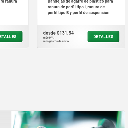
tico para
Pies regulables con hexágono
ra de
spensión
desde
$9.94
ETALLES
DETALLES
más IVA.
más gastos de envío