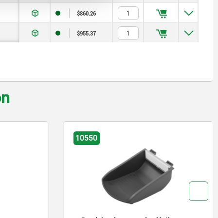
$860.26
$955.37
on
27796