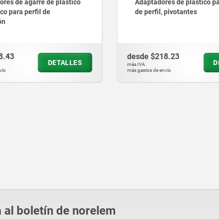
es de plástico para ranura
Bandejas de agarre de plás
 pivotantes
ranura de perfil tipo I, ranu
perfil tipo B y perfil de su
8.23
desde
$131.54
DETALLES
D
más IVA.
vío
más gastos de envío
 al boletín de norelem