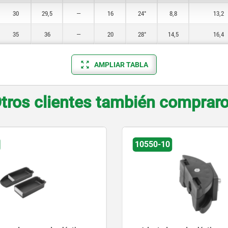
30
29,5
—
16
24°
8,8
13,2
35
36
—
20
28°
14,5
16,4
AMPLIAR TABLA
tros clientes también comprar
10550