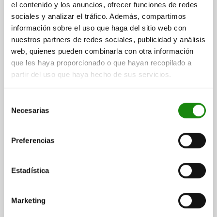
Referencia:
27800-1080
el contenido y los anuncios, ofrecer funciones de redes
sociales y analizar el tráfico. Además, compartimos
$70.43
información sobre el uso que haga del sitio web con
DETALLES
más IVA.
nuestros partners de redes sociales, publicidad y análisis
más gastos de envío
web, quienes pueden combinarla con otra información
que les haya proporcionado o que hayan recopilado a
27800
partir del uso que haya hecho de sus servicios.
Selección
Necesarias
de
consentimiento
Preferencias
DISCO, FORMA:A, D=99, TERMOPLÁSTICO NEGRO
DIÁMETRO DEL PLATO=99
ALTURA=18
Estadística
CAPACIDAD DE CARGA MÁX. KN=9
FORMA=A
TAMAÑO=100
Referencia:
27800-1100
Marketing