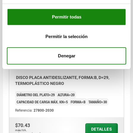
$138.17
DETALLES
más IVA.
más gastos de envío
Permitir todas
27800
Permitir la selección
Denegar
DISCO PLACA ANTIDESLIZANTE, FORMA:B, D=29,
TERMOPLÁSTICO NEGRO
DIÁMETRO DEL PLATO=29
ALTURA=20
CAPACIDAD DE CARGA MÁX. KN=5
FORMA=B
TAMAÑO=30
Referencia:
27800-2030
$70.43
DETALLES
más IVA.