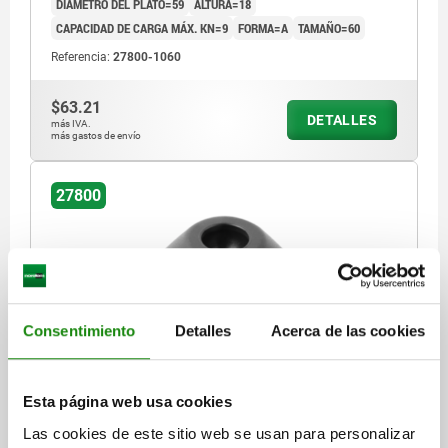
DIÁMETRO DEL PLATO=59
ALTURA=18
CAPACIDAD DE CARGA MÁX. KN=9
FORMA=A
TAMAÑO=60
Referencia:
27800-1060
$63.21
DETALLES
más IVA.
más gastos de envío
27800
Consentimiento
Detalles
Acerca de las cookies
DISCO, FORMA:A, D=79, TERMOPLÁSTICO NEGRO
DIÁMETRO DEL PLATO=79
ALTURA=18
Esta página web usa cookies
CAPACIDAD DE CARGA MÁX. KN=9
FORMA=A
TAMAÑO=80
Las cookies de este sitio web se usan para personalizar