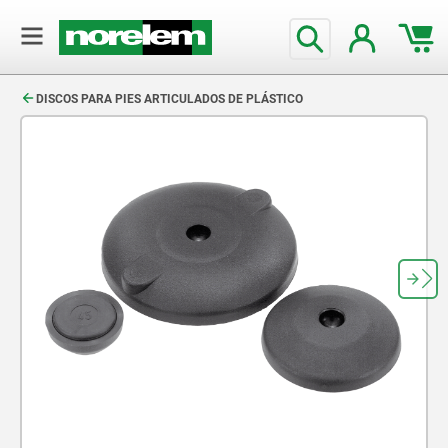
text.skipToContent
text.skipToNavigation
DISCOS PARA PIES ARTICULADOS DE PLÁSTICO