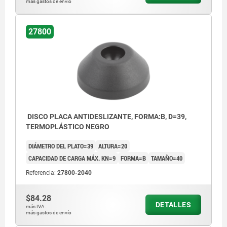
más gastos de envío
27800
DISCO PLACA ANTIDESLIZANTE, FORMA:B, D=39,
TERMOPLÁSTICO NEGRO
DIÁMETRO DEL PLATO=39
ALTURA=20
CAPACIDAD DE CARGA MÁX. KN=9
FORMA=B
TAMAÑO=40
Referencia:
27800-2040
$84.28
DETALLES
más IVA.
más gastos de envío