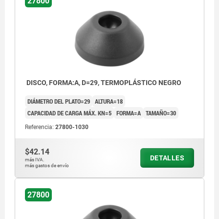
27800
DISCO, FORMA:A, D=29, TERMOPLÁSTICO NEGRO
DIÁMETRO DEL PLATO=29
ALTURA=18
CAPACIDAD DE CARGA MÁX. KN=5
FORMA=A
TAMAÑO=30
Referencia:
27800-1030
$42.14
DETALLES
más IVA.
más gastos de envío
27800
Forma A sin perforaciones atornilladas sin
placa antideslizante