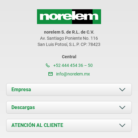
norelem S. de R.L. de C.V.
Av. Santiago Poniente No. 116
San Luis Potosí, S.L.P. CP: 78423
Central
+52 444 454 36 – 50
info@norelem.mx
Empresa
Acerca de nosotros
Descargas
Novedades
Documents
ATENCIÓN AL CLIENTE
Contacto