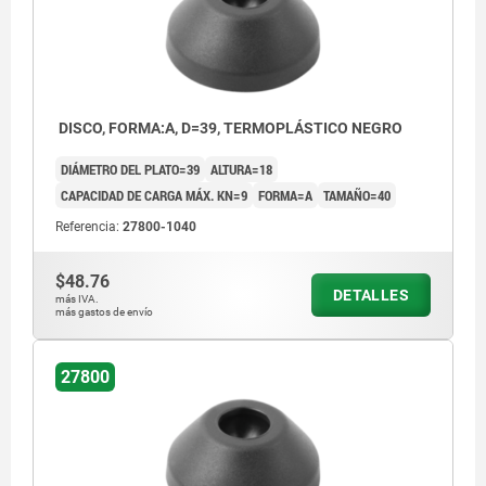
Forma B sin perforaciones atornilladas con
placa antideslizante
Forma C con perforaciones atornilladas
(cerradas) sin placa antideslizante
DISCO, FORMA:A, D=39, TERMOPLÁSTICO NEGRO
Forma D con perforaciones atornilladas
DIÁMETRO DEL PLATO=39
ALTURA=18
(cerradas) con placa antideslizante
CAPACIDAD DE CARGA MÁX. KN=9
FORMA=A
TAMAÑO=40
Referencia:
27800-1040
1) a partir de discos Ø 80
$48.76
DETALLES
más IVA.
más gastos de envío
27800