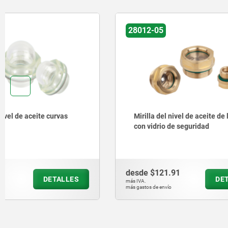
28012-05
28012
Mirilla del nivel de aceite de latón
Mirillas d
con vidrio de seguridad
aluminio c
desde
$121.91
desde
$17
DETALLES
más IVA.
más IVA.
más gastos de envío
más gastos de en