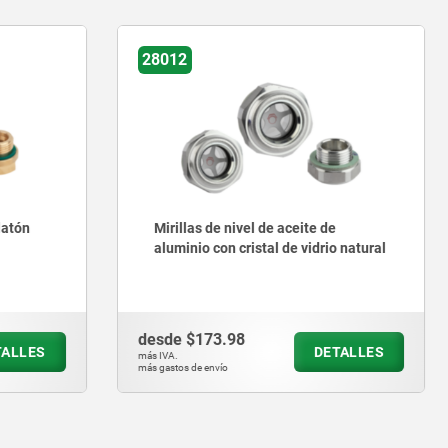
28012-10
e nivel de aceite de
Mirilla del nivel de aceite 
on cristal de vidrio natural
redonda con vidrio de segu
3.98
desde
$121.31
DETALLES
D
más IVA.
vío
más gastos de envío