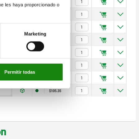
$49.07
ue les haya proporcionado o
$70.43
$93.02
Marketing
$121.00
$260.67
$310.63
Permitir todas
$87.60
$105.35
on