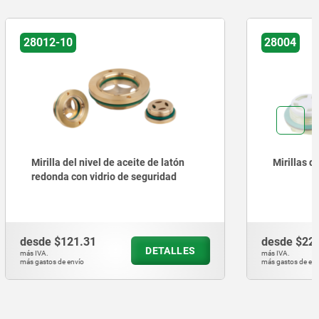
28004
de latón
Mirillas de nivel de aceite
ridad
desde
$22.27
ETALLES
DETALLES
más IVA.
más gastos de envío