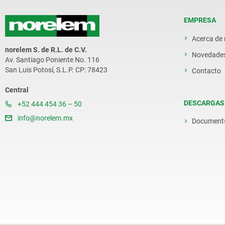
EMPRESA
Acerca de
norelem S. de R.L. de C.V.
Novedade
Av. Santiago Poniente No. 116
San Luis Potosí, S.L.P. CP: 78423
Contacto
Central
DESCARGAS
+52 444 454 36 – 50
info@norelem.mx
Document