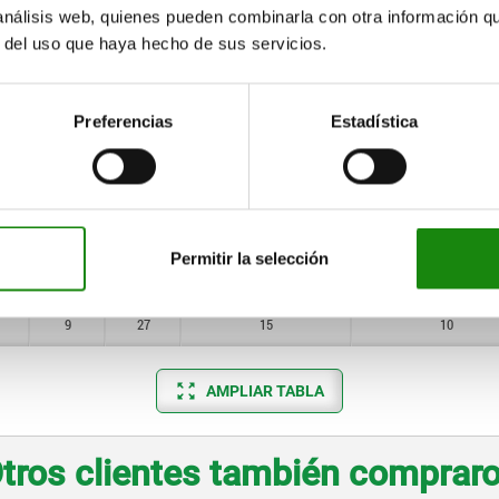
8
17
4
10
 análisis web, quienes pueden combinarla con otra información q
34
r del uso que haya hecho de sus servicios.
9
22
10
10
9
27
15
10
Preferencias
Estadística
11
32
22
10
11
40
-
10
5
12
50
-
10
Permitir la selección
9
22
12
10
9
27
15
10
AMPLIAR TABLA
tros clientes también comprar