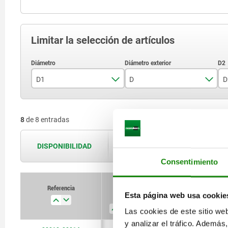
Limitar la selección de artículos
D1
D
D
G1
20
8
de 8 entradas
G1 1/4
24,1
G1/2
24,5
DISPONIBILIDAD
Las disponibilidades se actualizan var
G1/4
29,5
Consentimiento
G3/4
29,7
Referencia
Esta página web usa cookie
D1
D
D2
L
G3/8
35,2
Las cookies de este sitio we
M18X1,5
44,1
y analizar el tráfico. Ademá