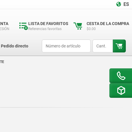
ES
ENTA
LISTA DE FAVORITOS
CESTA DE LA COMPRA
SESIÓN
Referencias favoritas
$0.00
productCode
qty
Pedido directo
STE