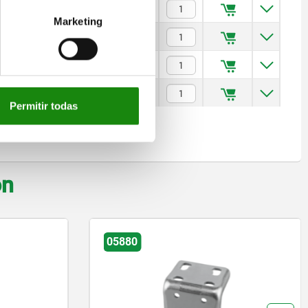
60
$5,596.79
Marketing
80
$5,814.42
00
$6,228.29
20
$6,271.94
Permitir todas
on
05880