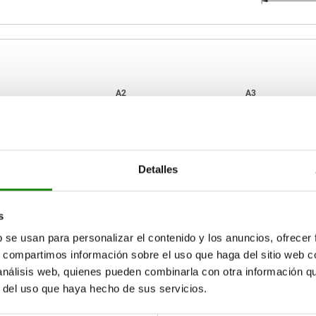
1
A2
A3
52
30
22
Detalles
AMPLIAR TABLA
70
40
30
90
50
40
15-17 días
ias veces al día a intervalos regulares.
s
17+ días
108
60
48
b se usan para personalizar el contenido y los anuncios, ofrecer
s, compartimos información sobre el uso que haga del sitio web 
 análisis web, quienes pueden combinarla con otra información q
A2
A3
B
D1
D2
H
r del uso que haya hecho de sus servicios.