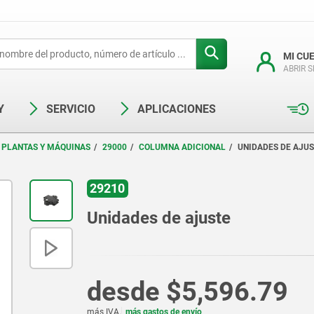
MI CU
ABRIR 
Y
SERVICIO
APLICACIONES
 PLANTAS Y MÁQUINAS
29000
COLUMNA ADICIONAL
UNIDADES DE AJU
29210
Unidades de ajuste
desde
$5,596.79
más IVA.
más gastos de envío