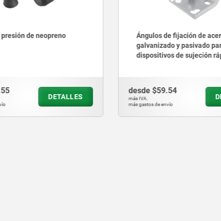
 presión de neopreno
Ángulos de fijación de ace
galvanizado y pasivado pa
dispositivos de sujeción rá
.55
desde
$59.54
DETALLES
D
más IVA.
vío
más gastos de envío