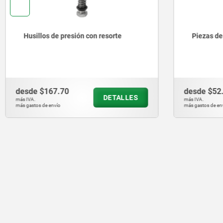
Husillos de presión con resorte
Piezas de
desde
$167.70
desde
$52
DETALLES
más IVA.
más IVA.
más gastos de envío
más gastos de en