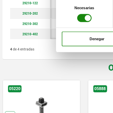
Selección
29210-122
12
22
52
Necesarias
de
29210-202
20
30
70
consentimiento
29210-302
30
40
90
29210-402
40
48
108
Denegar
4
de 4 entradas
O
05220
05888