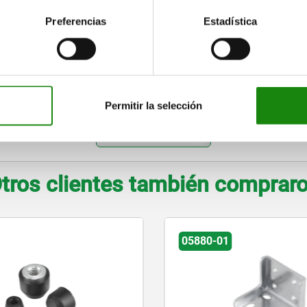
30
22
78
5,5
M5
23
Preferencias
Estadística
40
30
88
5,5
M5
23
50
40
110
6,5
M6
32
1
60
48
120
8,5
M8
32
1
Permitir la selección
AMPLIAR TABLA
tros clientes también comprar
05880-01