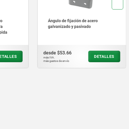
ro
Ángulo de fijación de acero
ra
galvanizado y pasivado
pida
desde
$53.66
ETALLES
DETALLES
más IVA.
más gastos de envío