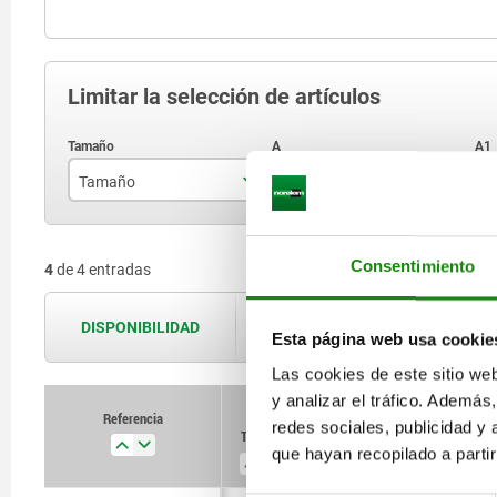
Limitar la selección de artículos
Tamaño
A
A
12
22
Consentimiento
4
de 4 entradas
20
30
30
40
DISPONIBILIDAD
Las disponibilidades se actualizan var
Esta página web usa cookie
40
48
Las cookies de este sitio we
y analizar el tráfico. Ademá
Referencia
redes sociales, publicidad y
Tamaño
A
A1
que hayan recopilado a parti