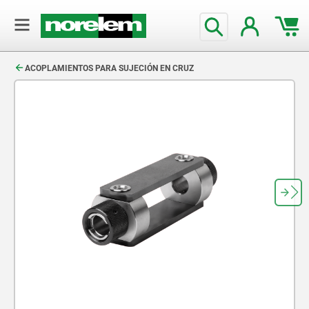
text.skipToContent
text.skipToNavigation
ACOPLAMIENTOS PARA SUJECIÓN EN CRUZ