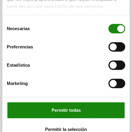
Otros clientes también
partir del uso que haya hecho de sus servicios.
compraron
Selección
Necesarias
de
41410
consentimiento
Preferencias
Estadística
Marketing
Mordaza de sujeción lisa con revestimiento de metal
duro
Permitir todas
desde
$3,636.99
DETALLES
más IVA.
más gastos de envío
Permitir la selección