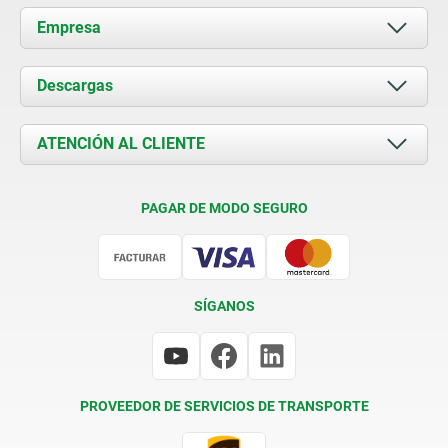
Empresa
Acerca de nosotros
Descargas
Novedades
Documents
ATENCIÓN AL CLIENTE
Contacto
Condiciones de entrega
PAGAR DE MODO SEGURO
Certificación
SÍGANOS
PROVEEDOR DE SERVICIOS DE TRANSPORTE