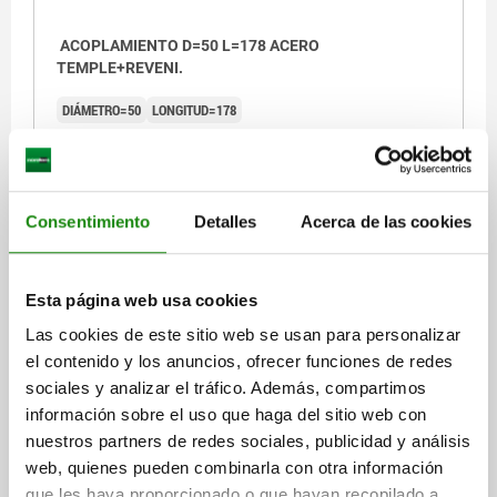
ACOPLAMIENTO D=50 L=178 ACERO
TEMPLE+REVENI.
DIÁMETRO=50
LONGITUD=178
Referencia:
41365-178
$15,140.30
DETALLES
más IVA.
Consentimiento
Detalles
Acerca de las cookies
más gastos de envío
Esta página web usa cookies
DETALLES
Las cookies de este sitio web se usan para personalizar
el contenido y los anuncios, ofrecer funciones de redes
CAD
sociales y analizar el tráfico. Además, compartimos
información sobre el uso que haga del sitio web con
nuestros partners de redes sociales, publicidad y análisis
DESCARGAS
web, quienes pueden combinarla con otra información
que les haya proporcionado o que hayan recopilado a