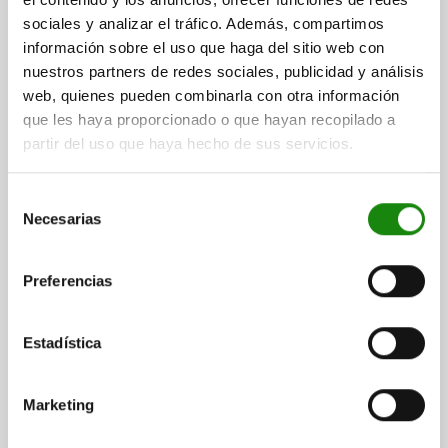
sociales y analizar el tráfico. Además, compartimos
42201-10
información sobre el uso que haga del sitio web con
nuestros partners de redes sociales, publicidad y análisis
web, quienes pueden combinarla con otra información
que les haya proporcionado o que hayan recopilado a
partir del uso que haya hecho de sus servicios.
MÓDULO DE BASE DE 5 EJES UNILOCK, DUO, D=12,
Selección
FORMA:B, H=150, L=162,5, ACERO DE CEMENTACIÓN
Necesarias
de
OXIDADO
consentimiento
LONGITUD=162,5
ALTURA=150
AGUJERO DE REFERENCIA=12
Preferencias
FORMA=B
H1=59
H2=52
ANCHO DE LLAVE=6
PROFUNDIDAD DE ROSCA=35
T1=12
Estadística
PAR DE APRIETE MÁX. NM=15
FUERZA DE COMPRESIÓN KN=15
Referencia:
42201-10-12150500
Marketing
$54,119.80
DETALLES
más IVA.