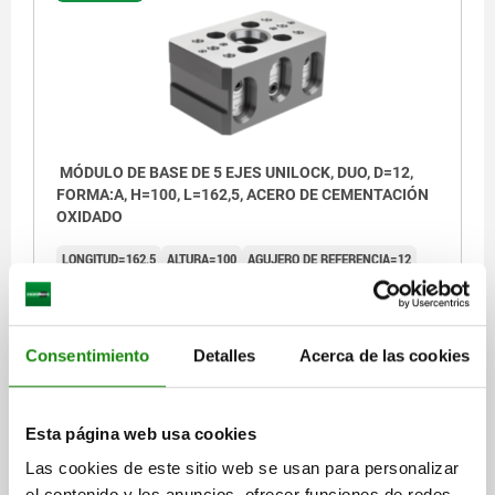
MÓDULO DE BASE DE 5 EJES UNILOCK, DUO, D=12,
FORMA:A, H=100, L=162,5, ACERO DE CEMENTACIÓN
OXIDADO
LONGITUD=162,5
ALTURA=100
AGUJERO DE REFERENCIA=12
FORMA=A
H1=25
H2=21
ANCHO DE LLAVE=6
PROFUNDIDAD DE ROSCA=30
T1=12
PAR DE APRIETE MÁX. NM=15
FUERZA DE COMPRESIÓN KN=15
Consentimiento
Detalles
Acerca de las cookies
Referencia:
42201-10-12100500
$46,113.20
Esta página web usa cookies
DETALLES
más IVA.
más gastos de envío
Las cookies de este sitio web se usan para personalizar
el contenido y los anuncios, ofrecer funciones de redes