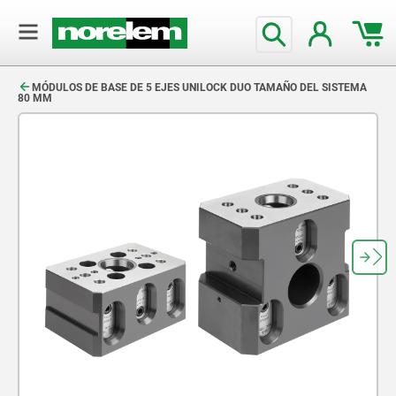
text.skipToContent
text.skipToNavigation
MÓDULOS DE BASE DE 5 EJES UNILOCK DUO TAMAÑO DEL SISTEMA
80 MM