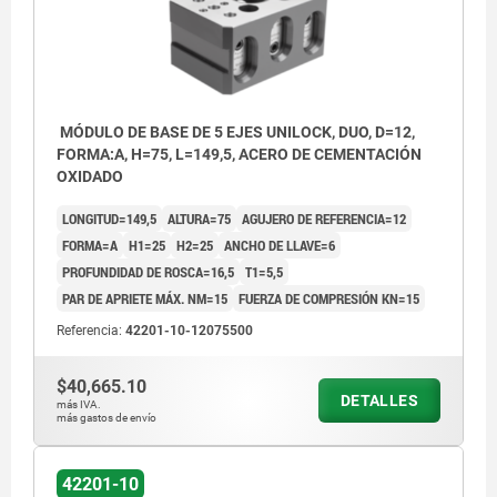
MÓDULO DE BASE DE 5 EJES UNILOCK, DUO, D=12,
FORMA:A, H=75, L=149,5, ACERO DE CEMENTACIÓN
OXIDADO
LONGITUD=149,5
ALTURA=75
AGUJERO DE REFERENCIA=12
FORMA=A
H1=25
H2=25
ANCHO DE LLAVE=6
PROFUNDIDAD DE ROSCA=16,5
T1=5,5
PAR DE APRIETE MÁX. NM=15
FUERZA DE COMPRESIÓN KN=15
Referencia:
42201-10-12075500
$40,665.10
DETALLES
más IVA.
más gastos de envío
42201-10