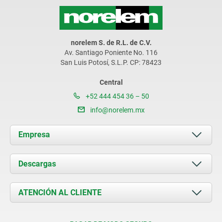
norelem S. de R.L. de C.V.
Av. Santiago Poniente No. 116
San Luis Potosí, S.L.P. CP: 78423
Central
+52 444 454 36 – 50
info@norelem.mx
Empresa
Acerca de nosotros
Descargas
Novedades
Documents
ATENCIÓN AL CLIENTE
Contacto
Condiciones de entrega