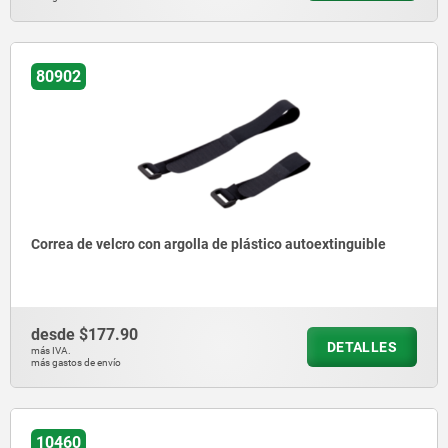
80902
Correa de velcro con argolla de plástico autoextinguible
desde
$177.90
DETALLES
más IVA.
más gastos de envío
10460