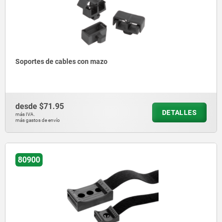
Soportes de cables con mazo
desde
$71.95
DETALLES
más IVA.
más gastos de envío
80900