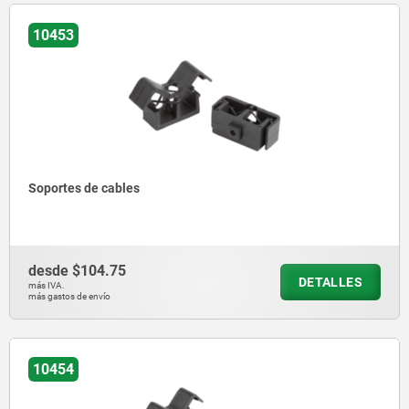
10453
Soportes de cables
desde
$104.75
DETALLES
más IVA.
más gastos de envío
10454