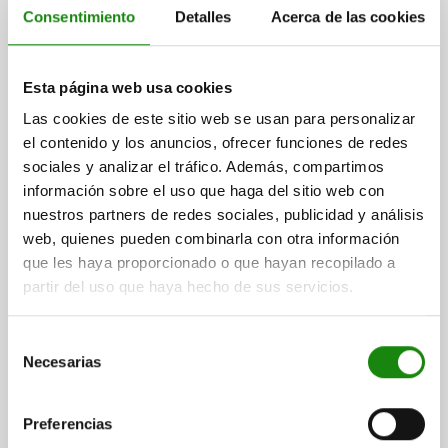
Consentimiento
Detalles
Acerca de las cookies
Deslizadores de perfil
Esta página web usa cookies
Las cookies de este sitio web se usan para personalizar
el contenido y los anuncios, ofrecer funciones de redes
sociales y analizar el tráfico. Además, compartimos
desde
$238.39
DETALLES
información sobre el uso que haga del sitio web con
más IVA.
más gastos de envío
nuestros partners de redes sociales, publicidad y análisis
web, quienes pueden combinarla con otra información
que les haya proporcionado o que hayan recopilado a
10449
partir del uso que haya hecho de sus servicios.
Selección
Necesarias
de
consentimiento
Preferencias