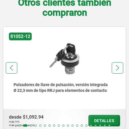
Otros clientes también
compraron
81052-04
Pulsadores de parada con iluminación y enclavamiento,
versión de instalación Ø 22,3 mm, de tipo RRJ para
elementos de contacto
desde
$442.47
DETALLES
más IVA.
más gastos de envío