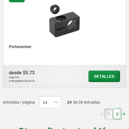
Portasensor
desde
$5.73
DETALLES
más IVA.
más gastos de envío
entradas / página
24
de 28 entradas
(current)
1
2