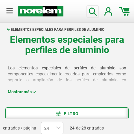
text.skipToContent
text.skipToNavigation
ELEMENTOS ESPECIALES PARA PERFILES DE ALUMINIO
Elementos especiales para
perfiles de aluminio
Los elementos especiales de perfiles de aluminio son
componentes especialmente creados para emplearlos como
soporte o ampliación de los perfiles de aluminio en
determinadas aplicaciones. Estos elementos ofrecen funciones
especiales y permiten un uso aún más versátil de los perfiles de
Mostrar más
aluminio.
FILTRO
entradas / página
24
de 28 entradas