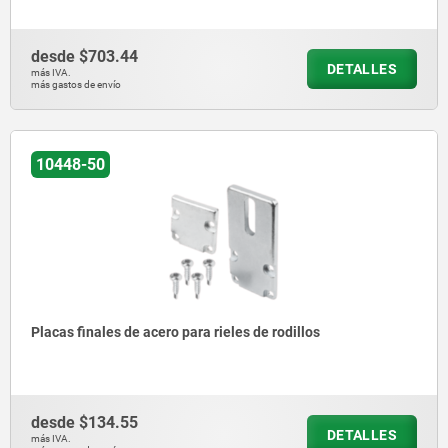
desde
$703.44
DETALLES
más IVA.
más gastos de envío
10448-50
Placas finales de acero para rieles de rodillos
desde
$134.55
DETALLES
más IVA.