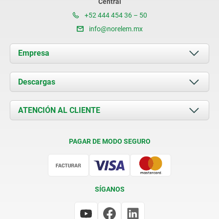
Central
+52 444 454 36 – 50
info@norelem.mx
Empresa
Acerca de nosotros
Descargas
Novedades
Documents
ATENCIÓN AL CLIENTE
Contacto
Condiciones de entrega
PAGAR DE MODO SEGURO
Certificación
SÍGANOS