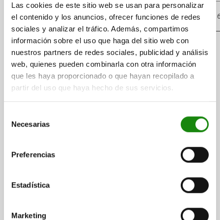
Las cookies de este sitio web se usan para personalizar
300
KG
800 $
1
el contenido y los anuncios, ofrecer funciones de redes
sociales y analizar el tráfico. Además, compartimos
información sobre el uso que haga del sitio web con
nuestros partners de redes sociales, publicidad y análisis
web, quienes pueden combinarla con otra información
que les haya proporcionado o que hayan recopilado a
partir del uso que haya hecho de sus servicios.
Selección
Necesarias
de
consentimiento
Preferencias
Estadística
Suscríbase ahora al boletín de norelem
Sea el primero en recibir noticias sobre nuestros productos
Marketing