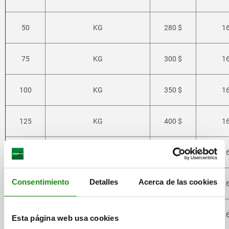
50
KG
280 $
1
75
KG
300 $
1
100
KG
350 $
1
125
KG
400 $
1
150
KG
500 $
1
Consentimiento
Detalles
Acerca de las cookies
175
KG
550 $
1
225
KG
700 $
1
Esta página web usa cookies