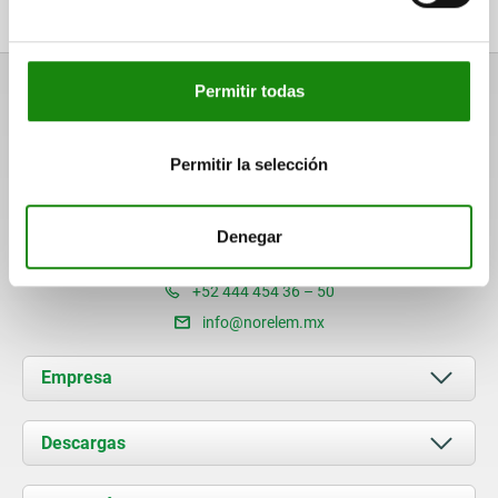
y notificaciones de nuestra tienda en línea.
Permitir todas
Permitir la selección
norelem S. de R.L. de C.V.
Av. Santiago Poniente No. 116
San Luis Potosí, S.L.P. CP: 78423
Denegar
Central
+52 444 454 36 – 50
info@norelem.mx
Empresa
Acerca de nosotros
Descargas
Novedades