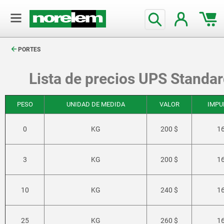
text.skipToContent
text.skipToNavigation
PORTES
Lista de precios UPS Standa
PESO
UNIDAD DE MEDIDA
VALOR
IMPU
0
KG
200 $
1
3
KG
200 $
1
10
KG
240 $
1
25
KG
260 $
1